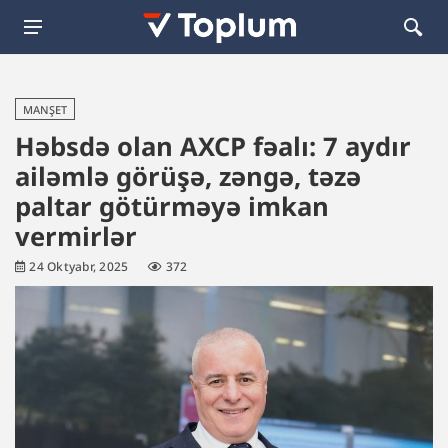
MANŞET
Həbsdə olan AXCP fəalı: 7 aydır
ailəmlə görüşə, zəngə, təzə
paltar götürməyə imkan
vermirlər
24 Oktyabr, 2025
372