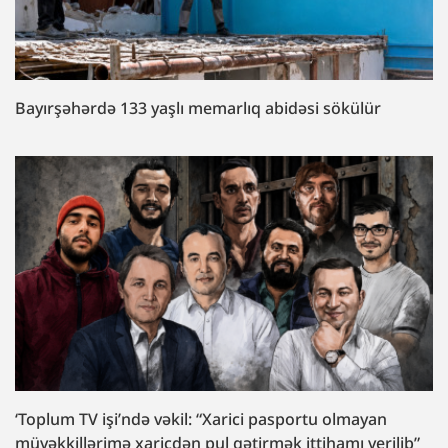
Bayırşəhərdə 133 yaşlı memarlıq abidəsi sökülür
‘Toplum TV işi’ndə vəkil: “Xarici pasportu olmayan
müvəkkillərimə xaricdən pul gətirmək ittihamı verilib”