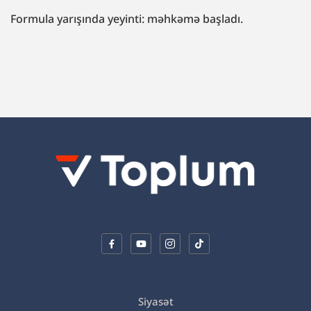
“Fazil Mustafaya sui-qəsd işi”ndə müttəhim:
“Hədələdilər ki, qol çəkməsən, arvadını bura
gətirəcəyik”
Siyasət