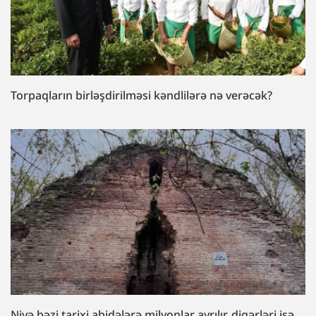
Torpaqların birləşdirilməsi kəndlilərə nə verəcək?
Niyə bəzi tarixi abidələrə milyonlar ayrılır, digərləri isə