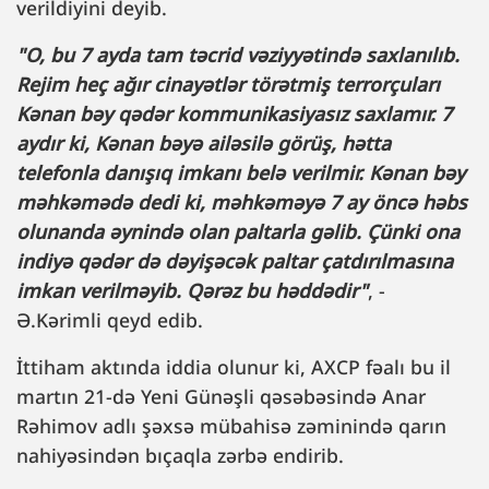
verildiyini deyib.
"O, bu 7 ayda tam təcrid vəziyyətində saxlanılıb.
Rejim heç ağır cinayətlər törətmiş terrorçuları
Kənan bəy qədər kommunikasiyasız saxlamır. 7
aydır ki, Kənan bəyə ailəsilə görüş, hətta
telefonla danışıq imkanı belə verilmir. Kənan bəy
məhkəmədə dedi ki, məhkəməyə 7 ay öncə həbs
olunanda əynində olan paltarla gəlib. Çünki ona
indiyə qədər də dəyişəcək paltar çatdırılmasına
imkan verilməyib. Qərəz bu həddədir"
, -
Ə.Kərimli qeyd edib.
İttiham aktında iddia olunur ki, AXCP fəalı bu il
martın 21-də Yeni Günəşli qəsəbəsində Anar
Rəhimov adlı şəxsə mübahisə zəminində qarın
nahiyəsindən bıçaqla zərbə endirib.