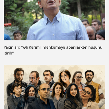
Yaxınları: "Əli Kərimli məhkəməyə aparılarkən huşunu
itirib"