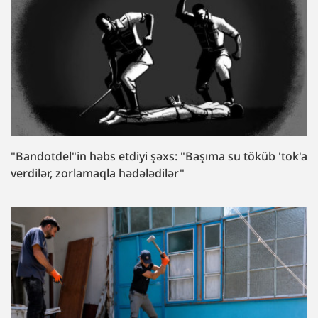
"Bandotdel"in həbs etdiyi şəxs: "Başıma su töküb 'tok'a
verdilər, zorlamaqla hədələdilər"