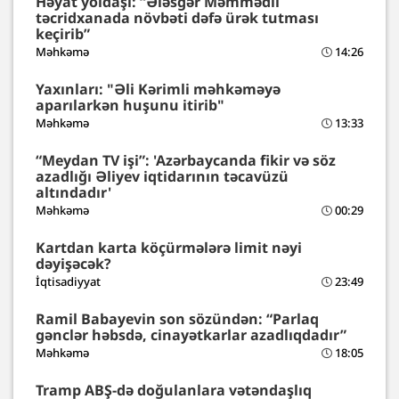
Həyat yoldaşı: “Ələsgər Məmmədli
təcridxanada növbəti dəfə ürək tutması
keçirib”
Məhkəmə
14:26
Yaxınları: "Əli Kərimli məhkəməyə
aparılarkən huşunu itirib"
Məhkəmə
13:33
“Meydan TV işi”: 'Azərbaycanda fikir və söz
azadlığı Əliyev iqtidarının təcavüzü
altındadır'
Məhkəmə
00:29
Kartdan karta köçürmələrə limit nəyi
dəyişəcək?
İqtisadiyyat
23:49
Ramil Babayevin son sözündən: “Parlaq
gənclər həbsdə, cinayətkarlar azadlıqdadır”
Məhkəmə
18:05
Tramp ABŞ-də doğulanlara vətəndaşlıq