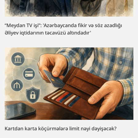
“Meydan TV işi”: 'Azərbaycanda fikir və söz azadlığı
Əliyev iqtidarının təcavüzü altındadır'
Kartdan karta köçürmələrə limit nəyi dəyişəcək?