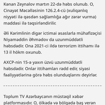
Kənan Zeynalov martın 22-də həbs olunub. O,
Cinayət Məcəlləsinin 126.2.4-cü (xuliqanlıq
niyyəti ilə qəsdən sağlamlığa ağır zərər vurma)
maddəsi ilə təqsirləndirilir.
Əli Kərimlinin digər ictimai əsaslarla mühafizəçisi
Niyaməddin Əhmədov da uzunmüddətli
həbsdədir. Ona 2021-ci ildə terrorizm ittihamı ilə
13 il hökm oxunub.
AXCP-nin 15-ə yaxın üzvü uzunmüddətli
həbsdədir. Onlar ittihamları rədd edir, siyasi
fəaliyyətlərinə görə həbs olunduqlarını deyirlər.
Toplum TV Azərbaycanın müstəqil xəbər
platformasıdır. O, ölkədə və bölgədə baş verən