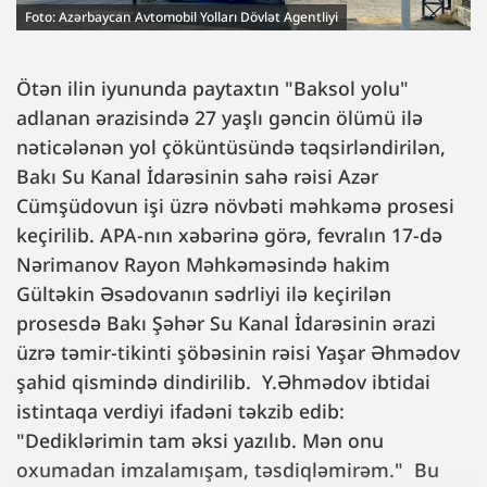
Foto: Azərbaycan Avtomobil Yolları Dövlət Agentliyi
Ötən ilin iyununda paytaxtın "Baksol yolu"
adlanan ərazisində 27 yaşlı gəncin ölümü ilə
nəticələnən yol çöküntüsündə təqsirləndirilən,
Bakı Su Kanal İdarəsinin sahə rəisi Azər
Cümşüdovun işi üzrə növbəti məhkəmə prosesi
keçirilib. APA-nın xəbərinə görə, fevralın 17-də
Nərimanov Rayon Məhkəməsində hakim
Gültəkin Əsədovanın sədrliyi ilə keçirilən
prosesdə Bakı Şəhər Su Kanal İdarəsinin ərazi
üzrə təmir-tikinti şöbəsinin rəisi Yaşar Əhmədov
şahid qismində dindirilib. Y.Əhmədov ibtidai
istintaqa verdiyi ifadəni təkzib edib:
"Dediklərimin tam əksi yazılıb. Mən onu
oxumadan imzalamışam, təsdiqləmirəm." Bu