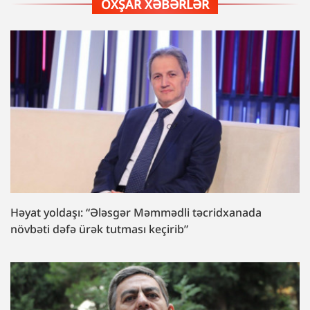
OXŞAR XƏBƏRLƏR
Həyat yoldaşı: “Ələsgər Məmmədli təcridxanada
növbəti dəfə ürək tutması keçirib”