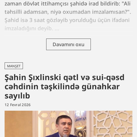
zaman dövlət ittihamçısı şahidə irad bildirib: "Ali
təhsilli adamsan, niyə oxumadan imzalamısan?".
Şahid isə 3 saat gözləyib yorulduğu üçün ifadəni
imzaladığını deyib. ...
Davamını oxu
MANŞET
Şahin Şıxlinski qətl və sui-qəsd
cəhdinin təşkilində günahkar
sayılıb
12 Fevral 2026