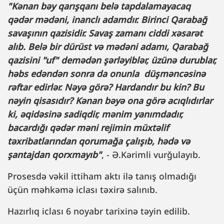
"Kənan bəy qarışqanı belə tapdalamayacaq
qədər mədəni, inanclı adamdır. Birinci Qarabağ
savaşının qazisidir. Savaş zamanı ciddi xəsarət
alıb. Belə bir dürüst və mədəni adamı, Qarabağ
qazisini "uf" demədən şərləyiblər, üzünə durublar,
həbs edəndən sonra da onunla düşməncəsinə
rəftar edirlər. Nəyə görə? Hardandır bu kin? Bu
nəyin qisasıdır? Kənan bəyə ona görə acıqlıdırlar
ki, əqidəsinə sadiqdir, mənim yanımdadır,
bacardığı qədər məni rejimin müxtəlif
təxribatlarından qorumağa çalışıb, hədə və
şantajdan qorxmayıb"
, - Ə.Kərimli vurğulayıb.
Prosesdə vəkil ittiham aktı ilə tanış olmadığı
üçün məhkəmə iclası təxirə salınıb.
Hazırlıq iclası 6 noyabr tarixinə təyin edilib.