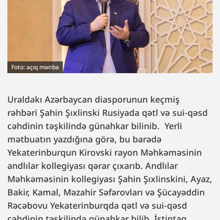
Foto: açıq mənbə
Uraldakı Azərbaycan diasporunun keçmiş
rəhbəri Şahin Şıxlinski Rusiyada qətl və sui-qəsd
cəhdinin təşkilində günahkar bilinib. Yerli
mətbuatın yazdığına görə, bu barədə
Yekaterinburqun Kirovski rayon Məhkəməsinin
andlılar kollegiyası qərar çıxarıb. Andlılar
Məhkəməsinin kollegiyası Şahin Şıxlinskini, Ayaz,
Bakir, Kamal, Məzahir Səfərovları və Şücayəddin
Rəcəbovu Yekaterinburqda qətl və sui-qəsd
cəhdinin təşkilində günahkar bilib. İstintaq