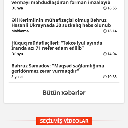
verməyi məhdudlaşdıran fərman imzalayıb
Dünya
16:55
Əli Kərimlinin mühafizəçisi olmuş Bəhruz
Həsənli Ukraynada 30 sutkalıq həbs olunub
Məhkəmə
16:14
Hüquq müdafiəçiləri: “Təkcə iyul ayında
İranda azı 71 nəfər edam edilib”
Dünya
14:04
Bəhruz Səmədov: "Məqsəd sağlamlığıma
geridönməz zərər vurmaqdır"
Siyasət
10:35
Bütün xəbərlər
SEÇILMIŞ VIDEOLAR