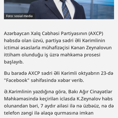
Foto: sosial media
Azərbaycan Xalq Cəbhəsi Partiyasının (AXCP)
həbsdə olan üzvü, partiya sədri Əli Kərimlinin
ictimai əsaslarla mühafizəçisi Kənan Zeynalovun
ittiham olunduğu iş üzrə məhkəmə prosesi
başlayıb.
Bu barədə AXCP sədri Əli Kərimli oktyabrın 23-də
"Facebook" səhifəsində xəbər verib.
Ə.Kərimlinin yazdığına görə, Bakı Ağır Cinayətlər
Məhkəməsində keçirilən iclasda K.Zeynalov həbs
olunandan bəri, 7 aydır ailəsi ilə nə üzbəüz, nə də
telefon zəngi ilə əlaqə qurmasına imkan