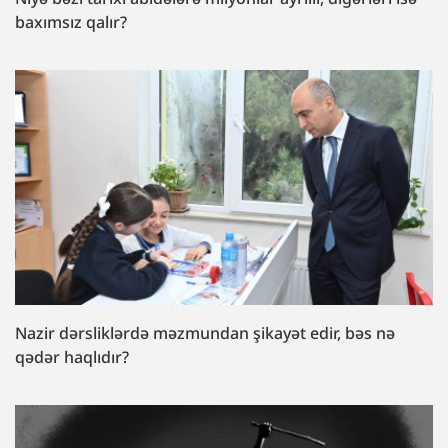
baxımsız qalır?
Nazir dərsliklərdə məzmundan şikayət edir, bəs nə
qədər haqlıdır?