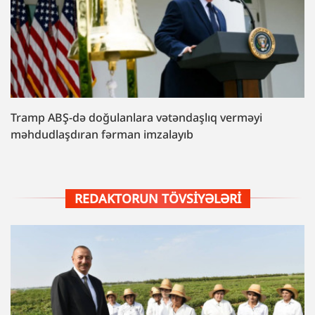
Tramp ABŞ-də doğulanlara vətəndaşlıq verməyi
məhdudlaşdıran fərman imzalayıb
REDAKTORUN TÖVSIYƏLƏRI