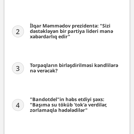
İlqar Məmmədov prezidentə: "Sizi
2
dəstəkləyən bir partiya lideri mənə
xəbərdarlıq edir"
Torpaqların birləşdirilməsi kəndlilərə
3
nə verəcək?
"Bandotdel"in həbs etdiyi şəxs:
4
"Başıma su töküb 'tok'a verdilər,
zorlamaqla hədələdilər"