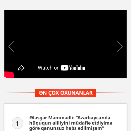
ƏN ÇOX OXUNANLAR
Ələsgər Məmmədli: “Azərbaycanda
1
hüququn aliliyini müdafiə etdiyimə
görə qanunsuz həbs edilmişəm”