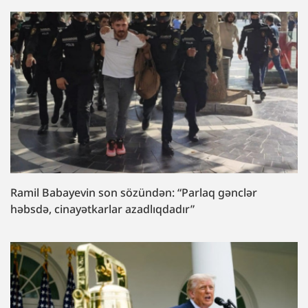
Ramil Babayevin son sözündən: “Parlaq gənclər
həbsdə, cinayətkarlar azadlıqdadır”