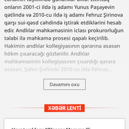
onların 2001-ci ildə iş adamı Yunus Paşayevin
qətlində və 2010-cu ildə iş adamı Fehruz Şirinova
qarşı sui-qəsd cəhdində iştirak etdiklərini hesab
edir. Andlılar məhkəməsinin iclası prokurorluğun
tələbi ilə məhkəmə prosesi qapalı keçirilib.
Hakimin andlılar kollegiyasının qərarına əsasən
hökm çıxaracağı gözlənilir. Andlılar
məhkəməsinin kollegiyasının çıxardığı qərara
əsasən, Şahin Şıxlinski 2010-cu ildə Fehruz...
Davamını oxu
XƏBƏR LENTI