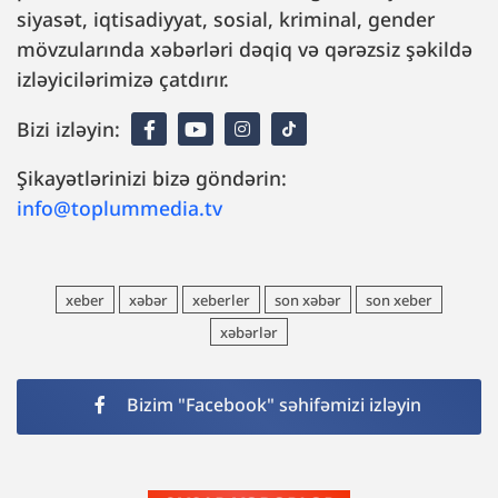
siyasət, iqtisadiyyat, sosial, kriminal, gender
mövzularında xəbərləri dəqiq və qərəzsiz şəkildə
izləyicilərimizə çatdırır.
Bizi izləyin:
Şikayətlərinizi bizə göndərin:
info@toplummedia.tv
xeber
xəbər
xeberler
son xəbər
son xeber
xəbərlər
Bizim "Facebook" səhifəmizi izləyin