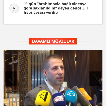
“Elgün İbrahimovla bağlı videoya
5
görə saxlanıldım” deyən gəncə 3 il
həbs cəzası verilib
DAVAMLI MÖVZULAR