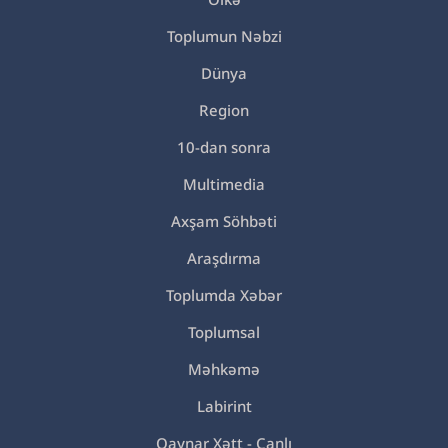
Toplumun Nəbzi
Dünya
Region
10-dan sonra
Multimedia
Axşam Söhbəti
Araşdırma
Toplumda Xəbər
Toplumsal
Məhkəmə
Labirint
Qaynar Xətt - Canlı