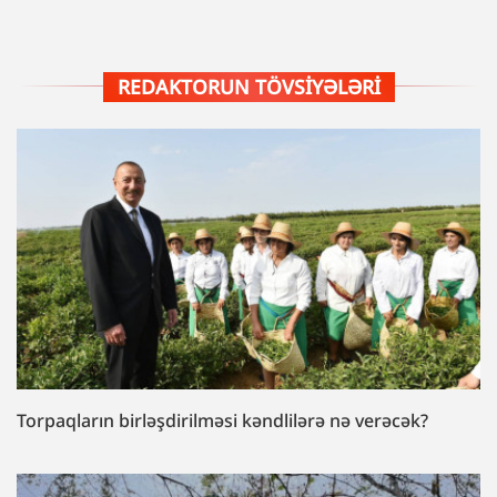
REDAKTORUN TÖVSIYƏLƏRI
Torpaqların birləşdirilməsi kəndlilərə nə verəcək?