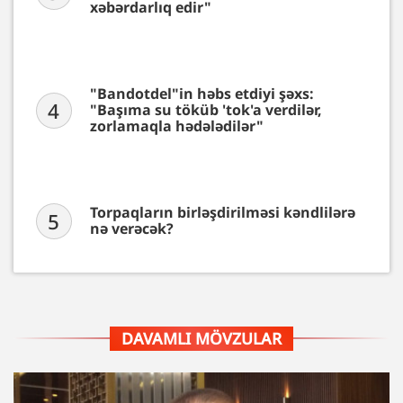
xəbərdarlıq edir"
"Bandotdel"in həbs etdiyi şəxs:
4
"Başıma su töküb 'tok'a verdilər,
zorlamaqla hədələdilər"
Torpaqların birləşdirilməsi kəndlilərə
5
nə verəcək?
DAVAMLI MÖVZULAR