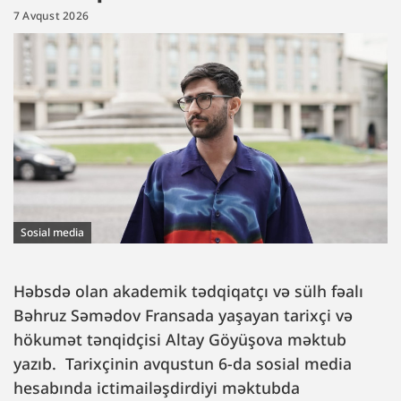
7 Avqust 2026
Sosial media
Həbsdə olan akademik tədqiqatçı və sülh fəalı
Bəhruz Səmədov Fransada yaşayan tarixçi və
hökumət tənqidçisi Altay Göyüşova məktub
yazıb. Tarixçinin avqustun 6-da sosial media
hesabında ictimailəşdirdiyi məktubda