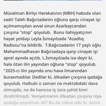
Müsəlman Birliyi Hərəkatının (MBH) həbsdə olan
sədri Taleh Bağırzadənin oğluna qarşı cinayət işi
açılmamışdan əvvəl onun Azərbaycandan
çıxışına "stop" qoyulub. Bunu ilahiyyatçının
həyat yoldaşı Leyla İsmayılzadə "Azadlıq
Radiosu"na bildirib. T.Bağırzadənin 17 yaşlı oğlu
Məhəmmədhəsən Bağırzadəyə qarşı cinayət işi
aprel ayında açılıb. L.İsmayılzadə isə deyir ki,
hələ ötən ilin yayından oğluna "stop" qoyulub.
"2025-ci ilin yayında onu hava limanından
buraxmadılar. Dedilər ki, ölkədən çıxışına qadağa
qoyulub. Halbuki o zaman nə məktəbdəki dava
olmuşdu, nə də hansısa iş üzrə şahid kimi
dindirilmişdi. Yeniyetmənin ölkədən çıxışına niyə
qadağa qoyulmalı idi? Bu da sübut edir ki, bizim