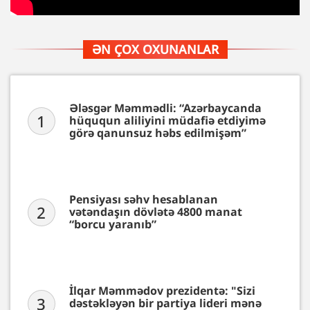
ƏN ÇOX OXUNANLAR
Ələsgər Məmmədli: “Azərbaycanda
1
hüququn aliliyini müdafiə etdiyimə
görə qanunsuz həbs edilmişəm”
Pensiyası səhv hesablanan
2
vətəndaşın dövlətə 4800 manat
“borcu yaranıb”
İlqar Məmmədov prezidentə: "Sizi
3
dəstəkləyən bir partiya lideri mənə