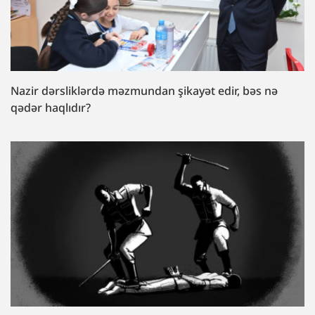
Nazir dərsliklərdə məzmundan şikayət edir, bəs nə
qədər haqlıdır?