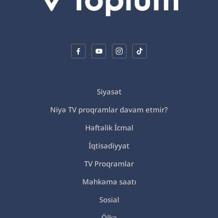
Siyasət
Niyə TV proqramlar davam etmir?
Həftəlik İcmal
İqtisadiyyat
TV Proqramlar
Məhkəmə saatı
Sosial
Ölkə