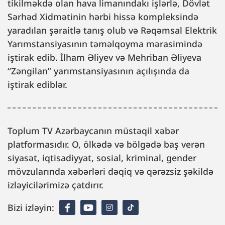
tikilməkdə olan hava limanındakı işlərlə, Dövlət
Sərhəd Xidmətinin hərbi hissə kompleksində
yaradılan şəraitlə tanış olub və Rəqəmsal Elektrik
Yarımstansiyasının təməlqoyma mərasimində
iştirak edib. İlham Əliyev və Mehriban Əliyeva
“Zəngilan” yarımstansiyasının açılışında da
iştirak ediblər.
Toplum TV Azərbaycanın müstəqil xəbər
platformasıdır. O, ölkədə və bölgədə baş verən
siyasət, iqtisadiyyat, sosial, kriminal, gender
mövzularında xəbərləri dəqiq və qərəzsiz şəkildə
izləyicilərimizə çatdırır.
Bizi izləyin: