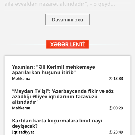
ailə əvvəldən nəzarət altındadır", - o qeyd...
Davamını oxu
XƏBƏR LENTI
Yaxınları: "Əli Kərimli məhkəməyə
aparılarkən huşunu itirib"
Məhkəmə
13:33
“Meydan TV işi”: 'Azərbaycanda fikir və söz
azadlığı Əliyev iqtidarının təcavüzü
altındadır'
Məhkəmə
00:29
Kartdan karta köçürmələrə limit nəyi
dəyişəcək?
İqtisadiyyat
23:49