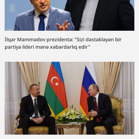
İlqar Məmmədov prezidentə: "Sizi dəstəkləyən bir
partiya lideri mənə xəbərdarlıq edir"