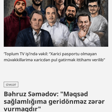
‘Toplum TV işi’ndə vəkil: “Xarici pasportu olmayan
müvəkkillərimə xaricdən pul gətirmək ittihamı verilib”
SIYASƏT
Bəhruz Səmədov: "Məqsəd
sağlamlığıma geridönməz zərər
vurmaqdır"