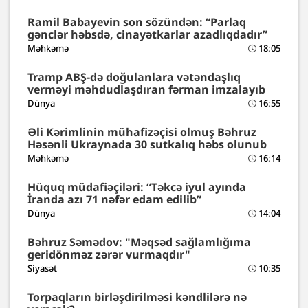
Ramil Babayevin son sözündən: “Parlaq
gənclər həbsdə, cinayətkarlar azadlıqdadır”
Məhkəmə
18:05
Tramp ABŞ-də doğulanlara vətəndaşlıq
verməyi məhdudlaşdıran fərman imzalayıb
Dünya
16:55
Əli Kərimlinin mühafizəçisi olmuş Bəhruz
Həsənli Ukraynada 30 sutkalıq həbs olunub
Məhkəmə
16:14
Hüquq müdafiəçiləri: “Təkcə iyul ayında
İranda azı 71 nəfər edam edilib”
Dünya
14:04
Bəhruz Səmədov: "Məqsəd sağlamlığıma
geridönməz zərər vurmaqdır"
Siyasət
10:35
Torpaqların birləşdirilməsi kəndlilərə nə