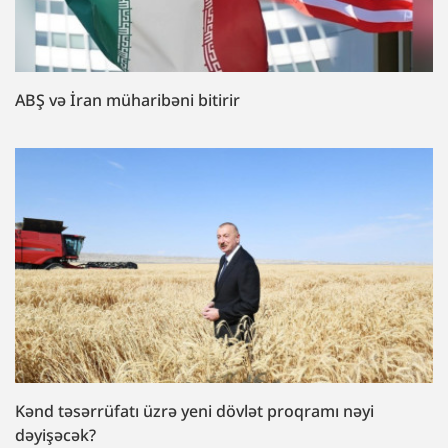
ABŞ və İran müharibəni bitirir
Kənd təsərrüfatı üzrə yeni dövlət proqramı nəyi
dəyişəcək?