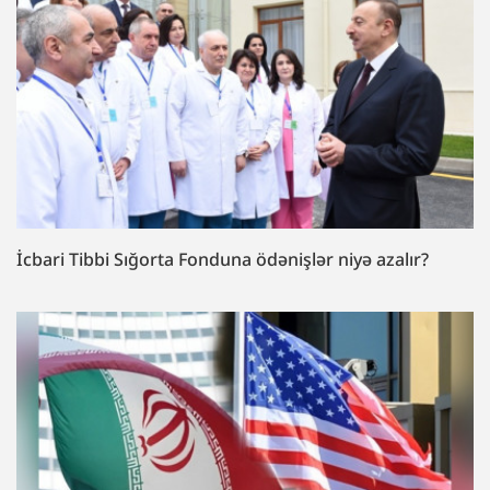
İcbari Tibbi Sığorta Fonduna ödənişlər niyə azalır?