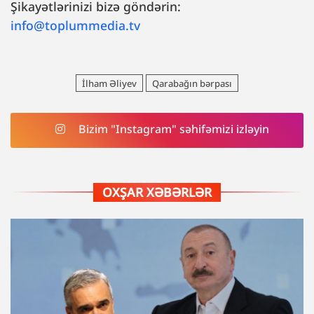
Şikayətlərinizi bizə göndərin:
info@toplummedia.tv
İlham Əliyev
Qarabağın bərpası
Bizim "Instagram" səhifəmizi izləyin
OXŞAR XƏBƏRLƏR