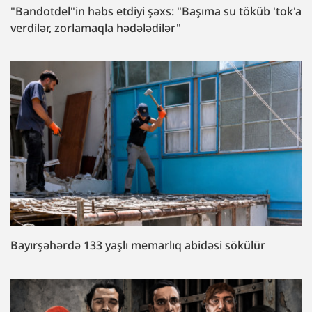
"Bandotdel"in həbs etdiyi şəxs: "Başıma su töküb 'tok'a
verdilər, zorlamaqla hədələdilər"
Bayırşəhərdə 133 yaşlı memarlıq abidəsi sökülür