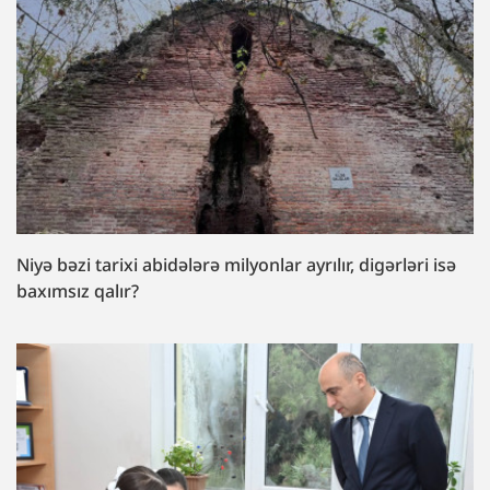
Niyə bəzi tarixi abidələrə milyonlar ayrılır, digərləri isə
baxımsız qalır?