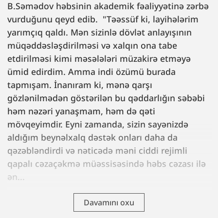
B.Səmədov həbsinin akademik fəaliyyətinə zərbə
vurduğunu qeyd edib. "Təəssüf ki, layihələrim
yarımçıq qaldı. Mən sizinlə dövlət anlayışının
müqəddəsləşdirilməsi və xalqın ona tabe
etdirilməsi kimi məsələləri müzakirə etməyə
ümid edirdim. Amma indi özümü burada
tapmışam. İnanıram ki, mənə qarşı
gözlənilmədən göstərilən bu qəddarlığın səbəbi
həm nəzəri yanaşmam, həm də qəti
mövqeyimdir. Eyni zamanda, sizin sayənizdə
aldığım beynəlxalq dəstək onları daha da
qəzəbləndirdi və nəticədə məni ciddi rejimli
qapalı cəzaçəkmə müəssisəsində həbs cəzası ilə
ən...
Davamını oxu