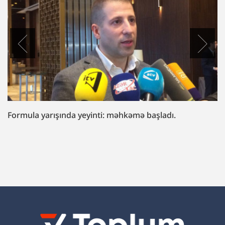
“Fazil Mustafaya sui-qəsd işi”ndə müttəhim:
“Hədələdilər ki, qol çəkməsən, arvadını bura
gətirəcəyik”