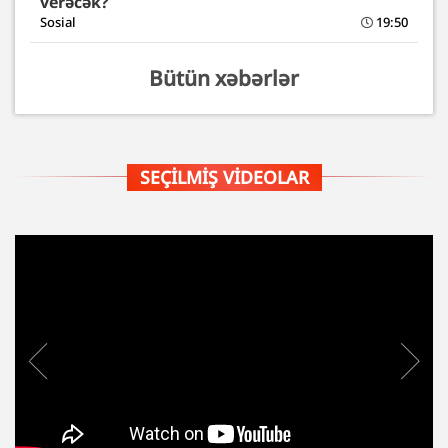
verəcək?
Sosial
19:50
Bütün xəbərlər
SEÇILMIŞ VIDEOLAR