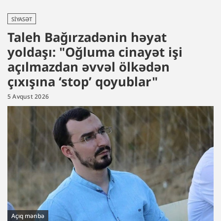
SIYASƏT
Taleh Bağırzadənin həyat
yoldaşı: "Oğluma cinayət işi
açılmazdan əvvəl ölkədən
çıxışına ‘stop’ qoyublar"
5 Avqust 2026
Açıq mənbə