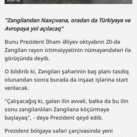
AzərTac
"Zəngilandan Naxçıvana, oradan da Türkiyəyə və
Avropaya yol açılacaq"
Bunu Prezident İlham Əliyev oktyabrın 20-də
Zəngilan rayon ictimaiyyətinin nümayəndələri ilə
görüşündə deyib.
O bildirib ki, Zəngilan şəhərinin baş planı təsdiq
olunandan sonra burada da inşaat işlərinə start
veriləcək.
"Çalışacağıq ki, gələn ilin əvvəli, bəlkə də bu ilin
sonu zəngilanlıları Zəngilana köçürməyə
başlayaq", - deyə Prezident qeyd edib.
Prezident bölgəyə səfəri çərçivəsində yeni