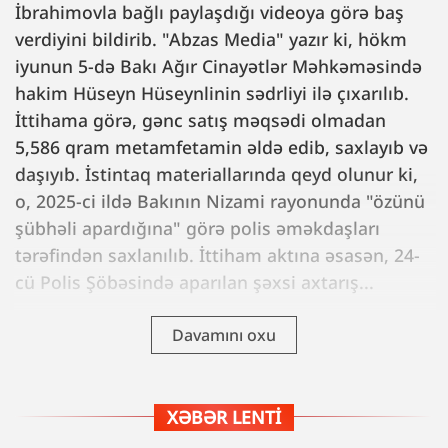
İbrahimovla bağlı paylaşdığı videoya görə baş
verdiyini bildirib. "Abzas Media" yazır ki, hökm
iyunun 5-də Bakı Ağır Cinayətlər Məhkəməsində
hakim Hüseyn Hüseynlinin sədrliyi ilə çıxarılıb.
İttihama görə, gənc satış məqsədi olmadan
5,586 qram metamfetamin əldə edib, saxlayıb və
daşıyıb. İstintaq materiallarında qeyd olunur ki,
o, 2025-ci ildə Bakının Nizami rayonunda "özünü
şübhəli apardığına" görə polis əməkdaşları
tərəfindən saxlanılıb. İttiham aktına əsasən, 24-
cü Polis Şöbəsində aparılan şəxsi axtarış...
Davamını oxu
XƏBƏR LENTI