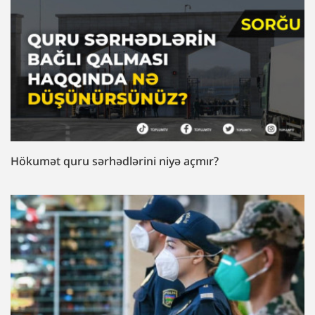
Hökumət quru sərhədlərini niyə açmır?