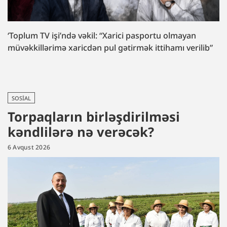
‘Toplum TV işi’ndə vəkil: “Xarici pasportu olmayan
müvəkkillərimə xaricdən pul gətirmək ittihamı verilib”
SOSIAL
Torpaqların birləşdirilməsi
kəndlilərə nə verəcək?
6 Avqust 2026