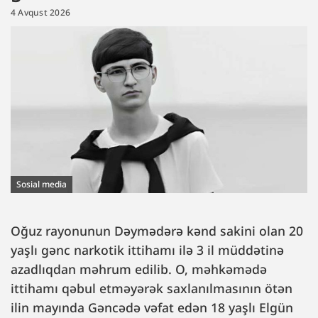
4 Avqust 2026
Sosial media
Oğuz rayonunun Dəymədərə kənd sakini olan 20
yaşlı gənc narkotik ittihamı ilə 3 il müddətinə
azadlıqdan məhrum edilib. O, məhkəmədə
ittihamı qəbul etməyərək saxlanılmasının ötən
ilin mayında Gəncədə vəfat edən 18 yaşlı Elgün