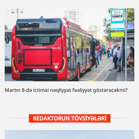
Martın 8-də ictimai nəqliyyat fəaliyyət göstərəcəkmi?
REDAKTORUN TÖVSIYƏLƏRI