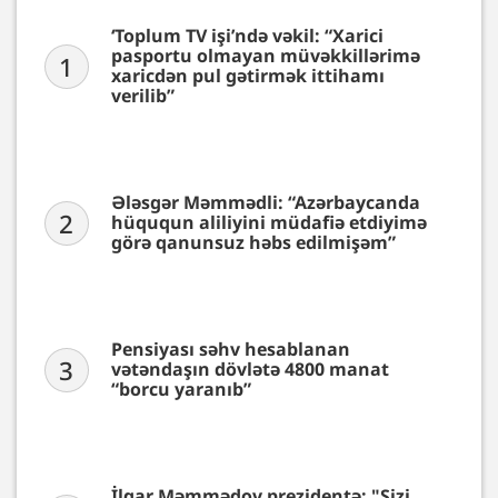
‘Toplum TV işi’ndə vəkil: “Xarici
pasportu olmayan müvəkkillərimə
1
xaricdən pul gətirmək ittihamı
verilib”
Ələsgər Məmmədli: “Azərbaycanda
2
hüququn aliliyini müdafiə etdiyimə
görə qanunsuz həbs edilmişəm”
Pensiyası səhv hesablanan
3
vətəndaşın dövlətə 4800 manat
“borcu yaranıb”
İlqar Məmmədov prezidentə: "Sizi