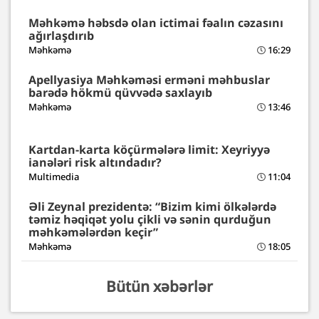
Məhkəmə həbsdə olan ictimai fəalın cəzasını
ağırlaşdırıb
Məhkəmə
16:29
Apellyasiya Məhkəməsi erməni məhbuslar
barədə hökmü qüvvədə saxlayıb
Məhkəmə
13:46
Kartdan-karta köçürmələrə limit: Xeyriyyə
ianələri risk altındadır?
Multimedia
11:04
Əli Zeynal prezidentə: “Bizim kimi ölkələrdə
təmiz həqiqət yolu çikli və sənin qurduğun
məhkəmələrdən keçir”
Məhkəmə
18:05
Bütün xəbərlər