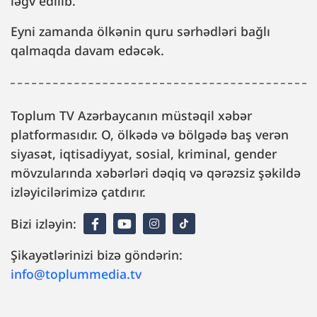
ləğv edilib.
Eyni zamanda ölkənin quru sərhədləri bağlı
qalmaqda davam edəcək.
Toplum TV Azərbaycanın müstəqil xəbər
platformasıdır. O, ölkədə və bölgədə baş verən
siyasət, iqtisadiyyat, sosial, kriminal, gender
mövzularında xəbərləri dəqiq və qərəzsiz şəkildə
izləyicilərimizə çatdırır.
Bizi izləyin:
Şikayətlərinizi bizə göndərin:
info@toplummedia.tv