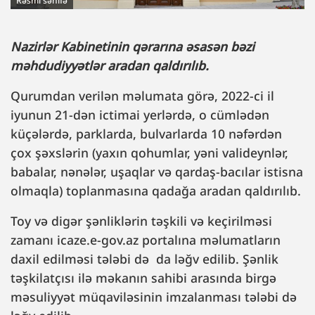
Rəsmi səhifə
Nazirlər Kabinetinin qərarına əsasən bəzi
məhdudiyyətlər aradan qaldırılıb.
Qurumdan verilən məlumata görə, 2022-ci il
iyunun 21-dən ictimai yerlərdə, o cümlədən
küçələrdə, parklarda, bulvarlarda 10 nəfərdən
çox şəxslərin (yaxın qohumlar, yəni valideynlər,
babalar, nənələr, uşaqlar və qardaş-bacılar istisna
olmaqla) toplanmasına qadağa aradan qaldırılıb.
Toy və digər şənliklərin təşkili və keçirilməsi
zamanı icaze.e-gov.az portalına məlumatların
daxil edilməsi tələbi də da ləğv edilib. Şənlik
təşkilatçısı ilə məkanın sahibi arasında birgə
məsuliyyət müqaviləsinin imzalanması tələbi də