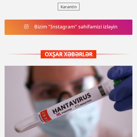
Karantin
Bizim "Instagram" səhifəmizi izləyin
OXŞAR XƏBƏRLƏR