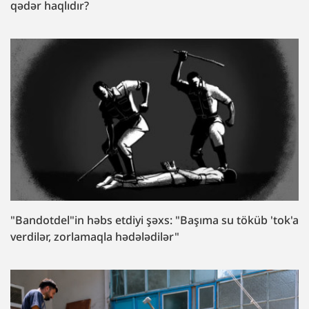
qədər haqlıdır?
"Bandotdel"in həbs etdiyi şəxs: "Başıma su töküb 'tok'a
verdilər, zorlamaqla hədələdilər"