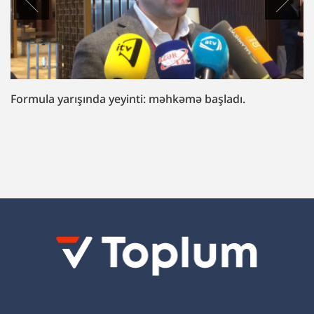
rışında yeyinti: məhkəmə başladı.
“Fazil Must
“Hədələdilər
gətirəcəyik