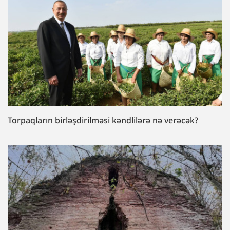
Torpaqların birləşdirilməsi kəndlilərə nə verəcək?