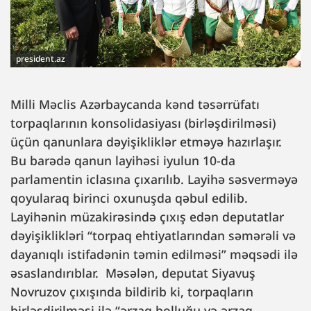
president.az
Milli Məclis Azərbaycanda kənd təsərrüfatı
torpaqlarının konsolidasiyası (birləşdirilməsi)
üçün qanunlara dəyişikliklər etməyə hazırlaşır.
Bu barədə qanun layihəsi iyulun 10-da
parlamentin iclasına çıxarılıb. Layihə səsverməyə
qoyularaq birinci oxunuşda qəbul edilib.
Layihənin müzakirəsində çıxış edən deputatlar
dəyişiklikləri “torpaq ehtiyatlarından səmərəli və
dayanıqlı istifadənin təmin edilməsi” məqsədi ilə
əsaslandırıblar. Məsələn, deputat Siyavuş
Novruzov çıxışında bildirib ki, torpaqların
birləşdirilməsi ilə “ərzaq bolluğu və ərzaq