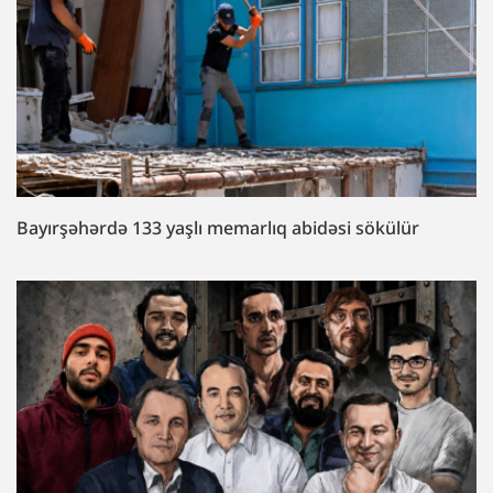
Bayırşəhərdə 133 yaşlı memarlıq abidəsi sökülür