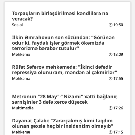
Torpaqların birləşdirilməsi kəndlilərə nə
verəcək?
Sosial
19:50
İlkin Əmrahovun son sözündən: “Görünən
odur ki, faydalı işlər görmək ökəmizdə
terrorizmə bərabər tutulur”
Məhkəmə
18:09
Rüfət Səfərov məhkəmədə: "İkinci dəfədir
repressiya olunuram, məndən əl çəkmirlər"
Məhkəmə
17:55
Metronun "28 May"-"Nizami" xətti bağlanır,
sərnişinlər 3 dəfə xərcə düşəcək
Multimedia
17:26
Dəyanət Çələbi: "Zərərçəkmiş kimi təqdim
olunan şəxslə heç bir insidentim olmayıb"
Məhkəmə
17:15