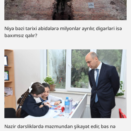
Niyə bəzi tarixi abidələrə milyonlar ayrılır, digərləri isə
baxımsız qalır?
Nazir dərsliklərdə məzmundan şikayət edir, bəs nə