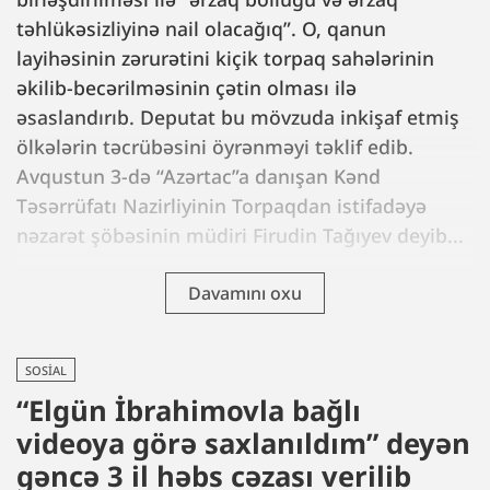
təhlükəsizliyinə nail olacağıq”. O, qanun
layihəsinin zərurətini kiçik torpaq sahələrinin
əkilib-becərilməsinin çətin olması ilə
əsaslandırıb. Deputat bu mövzuda inkişaf etmiş
ölkələrin təcrübəsini öyrənməyi təklif edib.
Avqustun 3-də “Azərtac”a danışan Kənd
Təsərrüfatı Nazirliyinin Torpaqdan istifadəyə
nəzarət şöbəsinin müdiri Firudin Tağıyev deyib...
Davamını oxu
SOSIAL
“Elgün İbrahimovla bağlı
videoya görə saxlanıldım” deyən
gəncə 3 il həbs cəzası verilib