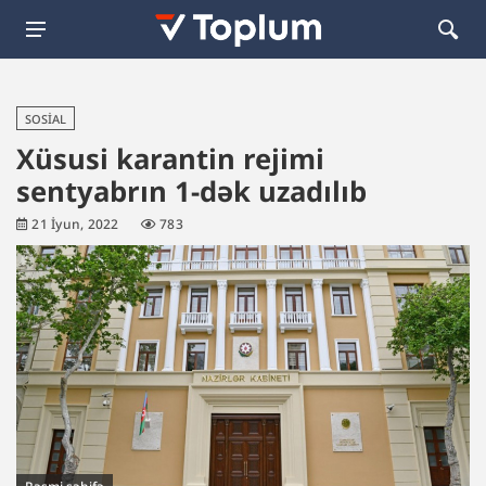
SOSIAL
Xüsusi karantin rejimi
sentyabrın 1-dək uzadılıb
21 İyun, 2022
783