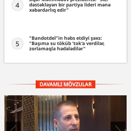
4
dəstəkləyən bir partiya lideri mənə
xəbərdarlıq edir"
"Bandotdel"in həbs etdiyi şəxs:
5
"Başıma su töküb 'tok'a verdilər,
zorlamaqla hədələdilər"
DAVAMLI MÖVZULAR