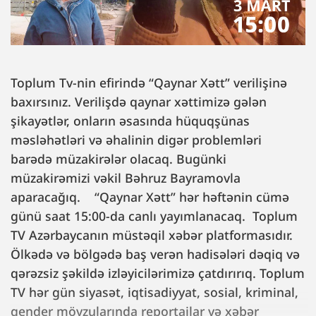
Toplum Tv-nin efirində “Qaynar Xətt” verilişinə
baxırsınız. Verilişdə qaynar xəttimizə gələn
şikayətlər, onların əsasında hüquqşünas
məsləhətləri və əhalinin digər problemləri
barədə müzakirələr olacaq. Bugünki
müzakirəmizi vəkil Bəhruz Bayramovla
aparacağıq. “Qaynar Xətt” hər həftənin cümə
günü saat 15:00-da canlı yayımlanacaq. Toplum
TV Azərbaycanın müstəqil xəbər platformasıdır.
Ölkədə və bölgədə baş verən hadisələri dəqiq və
qərəzsiz şəkildə izləyicilərimizə çatdırırıq. Toplum
TV hər gün siyasət, iqtisadiyyat, sosial, kriminal,
gender mövzularında reportajlar və xəbər