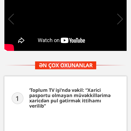
ƏN ÇOX OXUNANLAR
‘Toplum TV işi’ndə vəkil: “Xarici
pasportu olmayan müvəkkillərimə
1
xaricdən pul gətirmək ittihamı
verilib”