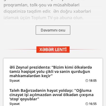
proqramları, tolk-şou və müsahibələri
diqqətinizə təqdim edir. Ən doğru xəbərləri
izləmək üçün Toplum TV-yə abunə olun.
Davamını oxu
XƏBƏR LENTI
Əli Zeynal prezidentə: “Bizim kimi ölkələrdə
təmiz həqiqət yolu çikli və sənin qurduğun
məhkəmələrdən keçir”
Siyasət
18:05
Taleh Bağırzadənin həyat yoldaşı: "Oğluma
cinayət işi açılmazdan əvvəl ölkədən çıxışına
‘stop’ qoyublar"
Siyasət
16:55