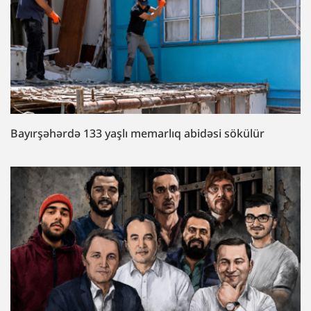
Bayırşəhərdə 133 yaşlı memarlıq abidəsi sökülür