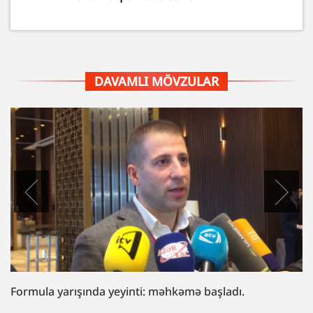
DAVAMLI MÖVZULAR
ula yarışında yeyinti: məhkəmə başladı.
“Fazi
“Hədə