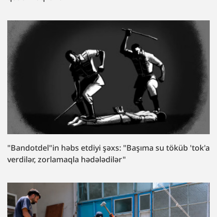
"Bandotdel"in həbs etdiyi şəxs: "Başıma su töküb 'tok'a
verdilər, zorlamaqla hədələdilər"