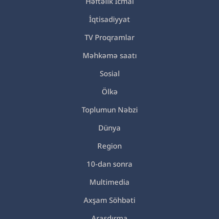
Həftəlik İcmal
İqtisadiyyat
TV Proqramlar
Məhkəmə saatı
Sosial
Ölkə
Toplumun Nəbzi
Dünya
Region
10-dan sonra
Multimedia
Axşam Söhbəti
Araşdırma