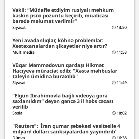
Vəkil: “Müdafiə etdiyim rusiyalı məhkum
kəskin psixi pozuntu keçirib, müalicəsi
barədə məlumat verilmir”
Siyasət
13:50
Yeni avadanlıqlar, köhnə problemlər:
Xəstəxanalardan şikayətlər niyə artır?
Multimedia
11:58
Vüqar Məmmədovun qardaşı Hikmət
Hacıyevə müraciət edib: "Xəstə məhbuslar
taleyin ümidinə buraxılıb"
Siyasət
11:49
“Elgün İbrahimovla bağlı videoya görə
saxlanıldım” deyən gəncə 3 il həbs cəzası
verilib
Sosial
18:02
"Reuters": 'İran qumar şəbəkəsi vasitəsilə 4
milyard dolları sanksiyalardan yayındırıb'
Dünya
16:38