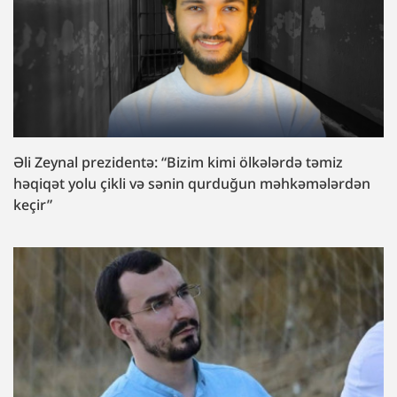
Əli Zeynal prezidentə: “Bizim kimi ölkələrdə təmiz
həqiqət yolu çikli və sənin qurduğun məhkəmələrdən
keçir”