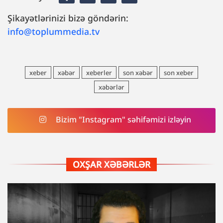
Şikayətlərinizi bizə göndərin:
info@toplummedia.tv
xeber
xəbər
xeberler
son xəbər
son xeber
xəbərlər
Bizim "Instagram" səhifəmizi izləyin
OXŞAR XƏBƏRLƏR