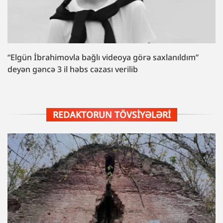
“Elgün İbrahimovla bağlı videoya görə saxlanıldım”
deyən gəncə 3 il həbs cəzası verilib
REDAKTORUN TÖVSIYƏLƏRI