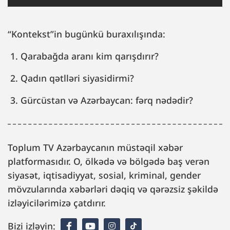
“Kontekst”in bugünkü buraxılışında:
1. Qarabağda aranı kim qarışdırır?
2. Qadın qətlləri siyasidirmi?
3. Gürcüstan və Azərbaycan: fərq nədədir?
Toplum TV Azərbaycanın müstəqil xəbər
platformasıdır. O, ölkədə və bölgədə baş verən
siyasət, iqtisadiyyat, sosial, kriminal, gender
mövzularında xəbərləri dəqiq və qərəzsiz şəkildə
izləyicilərimizə çatdırır.
Bizi izləyin: