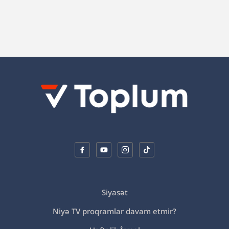
gətir
Siyasət
Niyə TV proqramlar davam etmir?