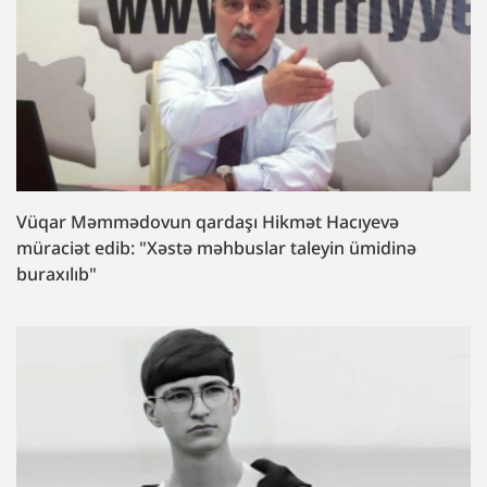
Vüqar Məmmədovun qardaşı Hikmət Hacıyevə
müraciət edib: "Xəstə məhbuslar taleyin ümidinə
buraxılıb"