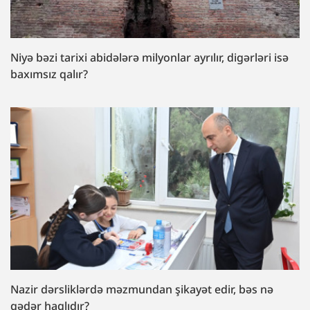
Niyə bəzi tarixi abidələrə milyonlar ayrılır, digərləri isə
baxımsız qalır?
Nazir dərsliklərdə məzmundan şikayət edir, bəs nə
qədər haqlıdır?