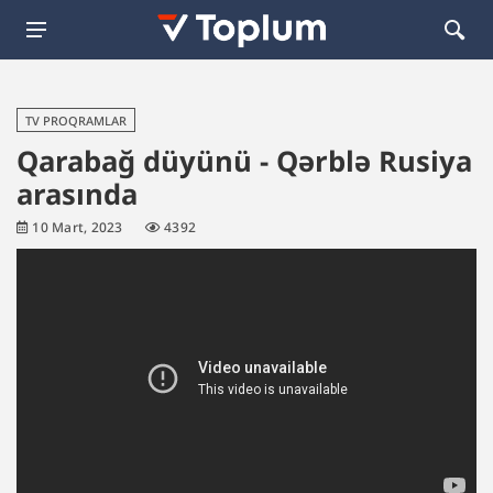
TV PROQRAMLAR
Qarabağ düyünü - Qərblə Rusiya
arasında
10 Mart, 2023
4392