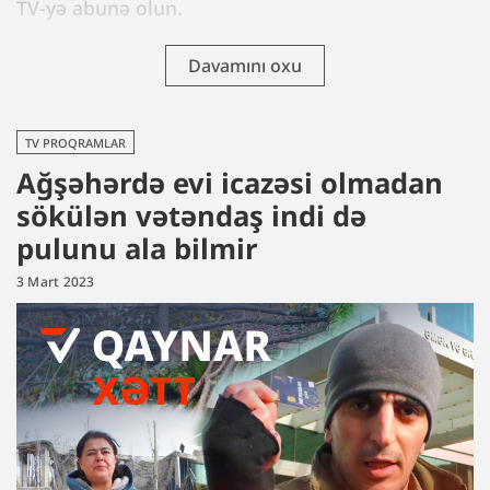
TV-yə abunə olun.
Davamını oxu
TV PROQRAMLAR
Ağşəhərdə evi icazəsi olmadan
sökülən vətəndaş indi də
pulunu ala bilmir
3 Mart 2023