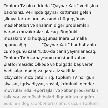
Toplum Tv-nin efirində “Qaynar Xətt” verilişinə
baxırsınız. Verilişdə qaynar xəttimizə gələn
şikayətlər, onların əsasında hüquqşünas
məsləhətləri və əhalinin digər problemləri
barədə müzakirələr olacaq. Bugünki
müzakirəmizi hüquqşünas İnara Camalla
aparacağıq. “Qaynar Xətt” hər həftənin
cümə günü saat 15:00-da canlı yayımlanacaq.
Toplum TV Azərbaycanın müstəqil xəbər
platformasıdır. Ölkədə və bölgədə baş verən
hadisələri dəqiq və qərəzsiz şəkildə
izləyicilərimizə çatdırırıq. Toplum TV hər gün
siyasət, iqtisadiyyat, sosial, kriminal, gender
mövzularında reportajlar və xəbər proqramları,
tolk-şou və müsahibələri diqqətinizə təqdim
edir. Ən doğru xəbərləri izləmək üçün Toplum