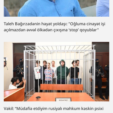
Taleh Bağırzadənin həyat yoldaşı: "Oğluma cinayət işi
açılmazdan əvvəl ölkədən çıxışına ‘stop’ qoyublar"
Vəkil: “Müdafiə etdiyim rusiyalı məhkum kəskin psixi