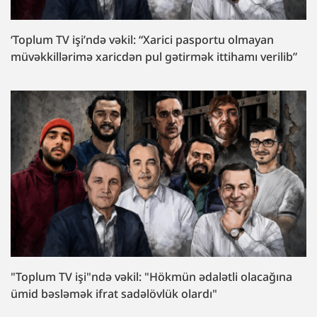
‘Toplum TV işi’ndə vəkil: “Xarici pasportu olmayan
müvəkkillərimə xaricdən pul gətirmək ittihamı verilib”
"Toplum TV işi"ndə vəkil: "Hökmün ədalətli olacağına
ümid bəsləmək ifrat sadəlövlük olardı"