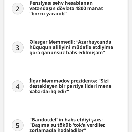
Pensiyası səhv hesablanan
2
vətəndaşın dövlətə 4800 manat
“borcu yaranıb”
Ələsgər Məmmədli: “Azərbaycanda
3
hüququn aliliyini müdafiə etdiyimə
görə qanunsuz həbs edilmişəm”
İlqar Məmmədov prezidentə: "Sizi
4
dəstəkləyən bir partiya lideri mənə
xəbərdarlıq edir"
"Bandotdel"in həbs etdiyi şəxs:
5
"Başıma su töküb 'tok'a verdilər,
zorlamaqla hədələdilər"