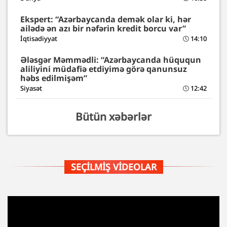
Ekspert: “Azərbaycanda demək olar ki, hər
ailədə ən azı bir nəfərin kredit borcu var”
İqtisadiyyat
14:10
Ələsgər Məmmədli: “Azərbaycanda hüququn
aliliyini müdafiə etdiyimə görə qanunsuz
həbs edilmişəm”
Siyasət
12:42
Bütün xəbərlər
SEÇILMIŞ VIDEOLAR