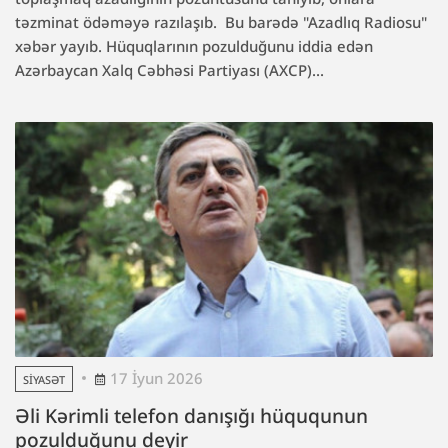
təzminat ödəməyə razılaşıb. Bu barədə "Azadlıq Radiosu"
xəbər yayıb. Hüquqlarının pozulduğunu iddia edən
Azərbaycan Xalq Cəbhəsi Partiyası (AXCP)...
17 İyun 2026
SIYASƏT
Əli Kərimli telefon danışığı hüququnun
pozulduğunu deyir