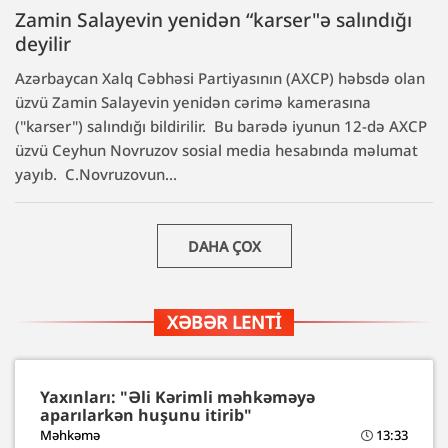
Zamin Salayevin yenidən “karser"ə salındığı
deyilir
Azərbaycan Xalq Cəbhəsi Partiyasının (AXCP) həbsdə olan
üzvü Zamin Salayevin yenidən cərimə kamerasına
("karser") salındığı bildirilir. Bu barədə iyunun 12-də AXCP
üzvü Ceyhun Novruzov sosial media hesabında məlumat
yayıb. C.Novruzovun...
DAHA ÇOX
XƏBƏR LENTI
Yaxınları: "Əli Kərimli məhkəməyə
aparılarkən huşunu itirib"
Məhkəmə
13:33