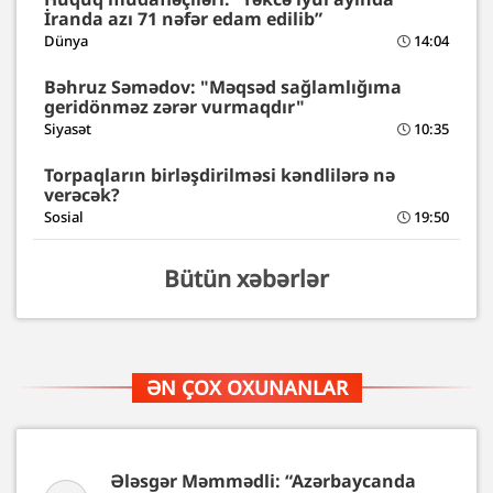
İranda azı 71 nəfər edam edilib”
Dünya
14:04
Bəhruz Səmədov: "Məqsəd sağlamlığıma
geridönməz zərər vurmaqdır"
Siyasət
10:35
Torpaqların birləşdirilməsi kəndlilərə nə
verəcək?
Sosial
19:50
Bütün xəbərlər
ƏN ÇOX OXUNANLAR
Ələsgər Məmmədli: “Azərbaycanda