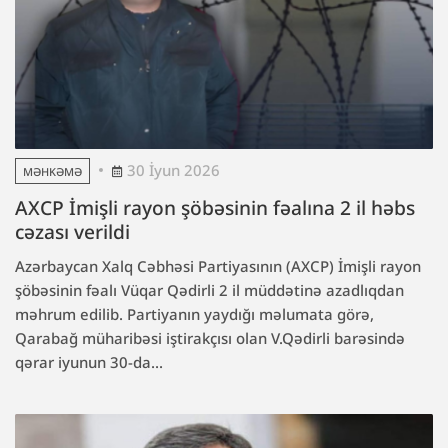
30 İyun 2026
MƏHKƏMƏ
AXCP İmişli rayon şöbəsinin fəalına 2 il həbs
cəzası verildi
Azərbaycan Xalq Cəbhəsi Partiyasının (AXCP) İmişli rayon
şöbəsinin fəalı Vüqar Qədirli 2 il müddətinə azadlıqdan
məhrum edilib. Partiyanın yaydığı məlumata görə,
Qarabağ müharibəsi iştirakçısı olan V.Qədirli barəsində
qərar iyunun 30-da...