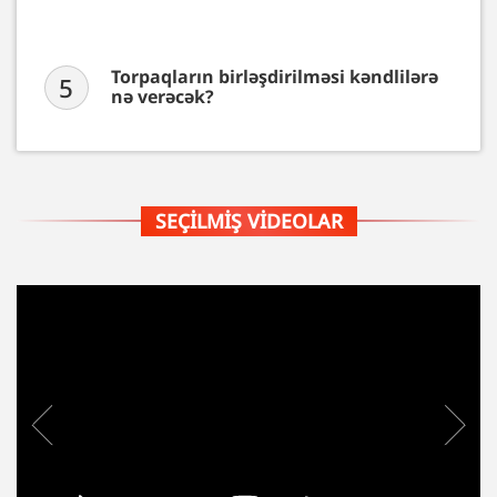
Torpaqların birləşdirilməsi kəndlilərə
5
nə verəcək?
SEÇILMIŞ VIDEOLAR