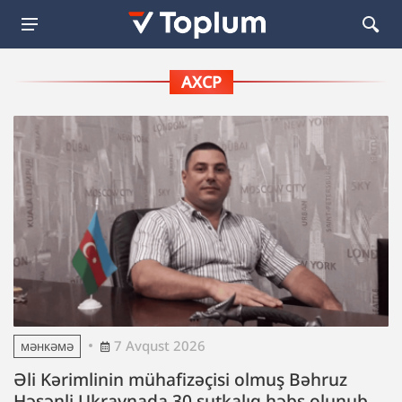
AXCP
7 Avqust 2026
MƏHKƏMƏ
Əli Kərimlinin mühafizəçisi olmuş Bəhruz
Həsənli Ukraynada 30 sutkalıq həbs olunub