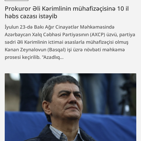
Prokuror Əli Kərimlinin mühafizəçisinə 10 il
həbs cəzası istəyib
İyulun 23-də Bakı Ağır Cinayətlər Məhkəməsində
Azərbaycan Xalq Cəbhəsi Partiyasının (AXCP) üzvü, partiya
sədri Əli Kərimlinin ictimai əsaslarla mühafizəçisi olmuş
Kənan Zeynalovun (Basqal) işi üzrə növbəti məhkəmə
prosesi keçirilib. "Azadlıq...