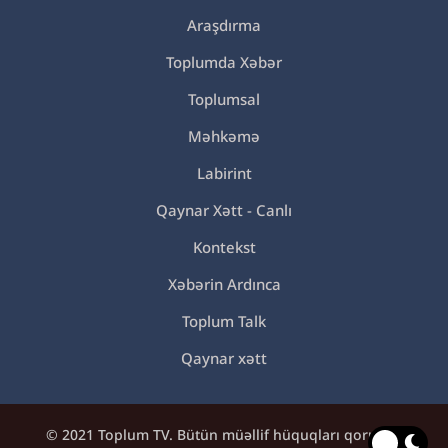
Araşdırma
Toplumda Xəbər
Toplumsal
Məhkəmə
Labirint
Qaynar Xətt - Canlı
Kontekst
Xəbərin Ardınca
Toplum Talk
Qaynar xətt
© 2021 Toplum TV. Bütün müəllif hüquqları qorunur.