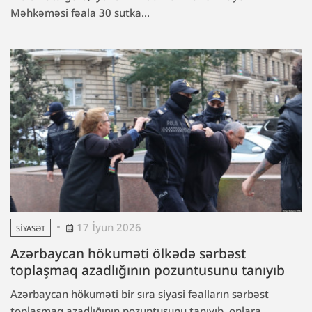
Məhkəməsi fəala 30 sutka...
17 İyun 2026
SIYASƏT
Azərbaycan hökuməti ölkədə sərbəst
toplaşmaq azadlığının pozuntusunu tanıyıb
Azərbaycan hökuməti bir sıra siyasi fəalların sərbəst
toplaşmaq azadlığının pozuntusunu tanıyıb, onlara