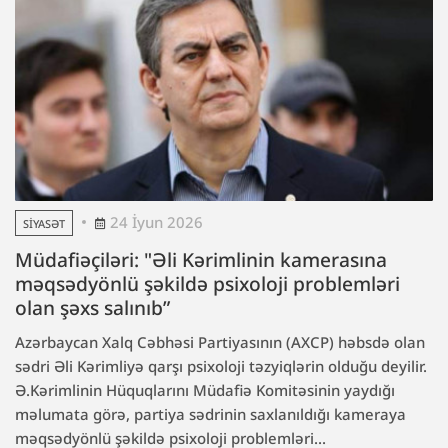
24 İyun 2026
SIYASƏT
Müdafiəçiləri: "Əli Kərimlinin kamerasına
məqsədyönlü şəkildə psixoloji problemləri
olan şəxs salınıb”
Azərbaycan Xalq Cəbhəsi Partiyasının (AXCP) həbsdə olan
sədri Əli Kərimliyə qarşı psixoloji təzyiqlərin olduğu deyilir.
Ə.Kərimlinin Hüquqlarını Müdafiə Komitəsinin yaydığı
məlumata görə, partiya sədrinin saxlanıldığı kameraya
məqsədyönlü şəkildə psixoloji problemləri...