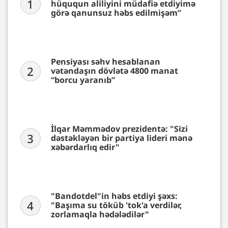
1
hüququn aliliyini müdafiə etdiyimə
görə qanunsuz həbs edilmişəm”
Pensiyası səhv hesablanan
2
vətəndaşın dövlətə 4800 manat
“borcu yaranıb”
İlqar Məmmədov prezidentə: "Sizi
3
dəstəkləyən bir partiya lideri mənə
xəbərdarlıq edir"
"Bandotdel"in həbs etdiyi şəxs:
4
"Başıma su töküb 'tok'a verdilər,
zorlamaqla hədələdilər"