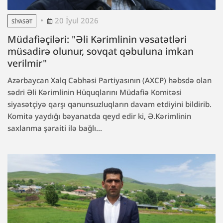
20 İyul 2026
SIYASƏT
Müdafiəçiləri: "Əli Kərimlinin vəsatətləri
müsadirə olunur, sovqat qəbuluna imkan
verilmir"
Azərbaycan Xalq Cəbhəsi Partiyasının (AXCP) həbsdə olan
sədri Əli Kərimlinin Hüquqlarını Müdafiə Komitəsi
siyasətçiyə qarşı qanunsuzluqların davam etdiyini bildirib.
Komitə yaydığı bəyanatda qeyd edir ki, Ə.Kərimlinin
saxlanma şəraiti ilə bağlı...