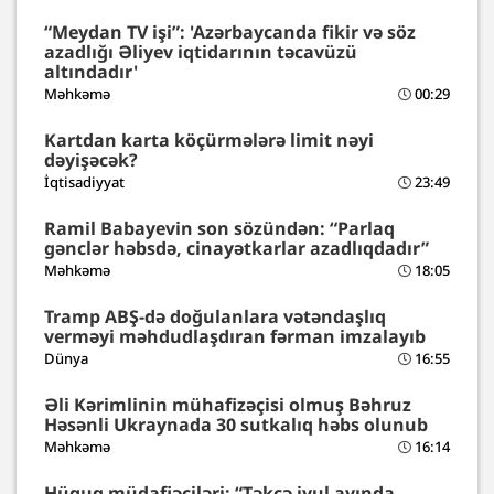
“Meydan TV işi”: 'Azərbaycanda fikir və söz
azadlığı Əliyev iqtidarının təcavüzü
altındadır'
Məhkəmə
00:29
Kartdan karta köçürmələrə limit nəyi
dəyişəcək?
İqtisadiyyat
23:49
Ramil Babayevin son sözündən: “Parlaq
gənclər həbsdə, cinayətkarlar azadlıqdadır”
Məhkəmə
18:05
Tramp ABŞ-də doğulanlara vətəndaşlıq
verməyi məhdudlaşdıran fərman imzalayıb
Dünya
16:55
Əli Kərimlinin mühafizəçisi olmuş Bəhruz
Həsənli Ukraynada 30 sutkalıq həbs olunub
Məhkəmə
16:14
Hüquq müdafiəçiləri: “Təkcə iyul ayında