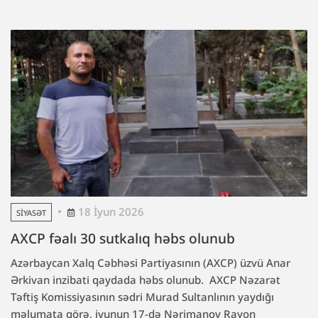
18 İyun 2026
SIYASƏT
AXCP fəalı 30 sutkalıq həbs olunub
Azərbaycan Xalq Cəbhəsi Partiyasının (AXCP) üzvü Anar
Ərkivan inzibati qaydada həbs olunub. AXCP Nəzarət
Təftiş Komissiyasının sədri Murad Sultanlının yaydığı
məlumata görə, iyunun 17-də Nərimanov Rayon