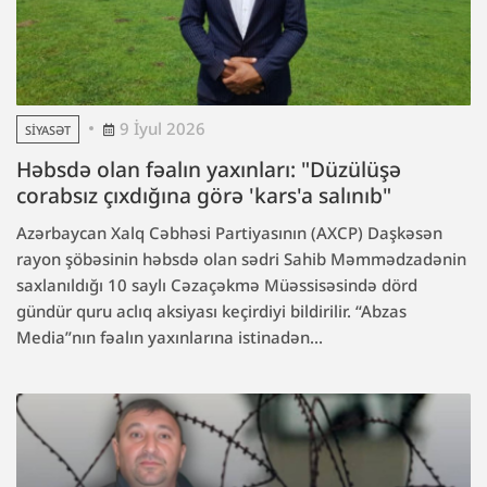
9 İyul 2026
SIYASƏT
Həbsdə olan fəalın yaxınları: "Düzülüşə
corabsız çıxdığına görə 'kars'a salınıb"
Azərbaycan Xalq Cəbhəsi Partiyasının (AXCP) Daşkəsən
rayon şöbəsinin həbsdə olan sədri Sahib Məmmədzadənin
saxlanıldığı 10 saylı Cəzaçəkmə Müəssisəsində dörd
gündür quru aclıq aksiyası keçirdiyi bildirilir. “Abzas
Media”nın fəalın yaxınlarına istinadən...