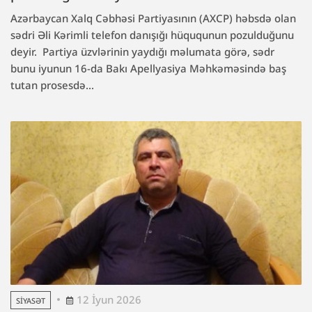
Azərbaycan Xalq Cəbhəsi Partiyasının (AXCP) həbsdə olan
sədri Əli Kərimli telefon danışığı hüququnun pozulduğunu
deyir. Partiya üzvlərinin yaydığı məlumata görə, sədr
bunu iyunun 16-da Bakı Apellyasiya Məhkəməsində baş
tutan prosesdə...
12 İyun 2026
SIYASƏT