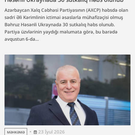
Azərbaycan Xalq Cəbhəsi Partiyasının (AXCP) həbsdə olan
sədri Əli Kərimlinin ictimai əsaslarla mühafizəçisi olmuş
Bəhruz Həsənli Ukraynada 30 sutkalıq həbs olunub.
Partiya üzvlərinin yaydığı məlumata görə, bu barədə
avqustun 6-da...
23 İyul 2026
MƏHKƏMƏ