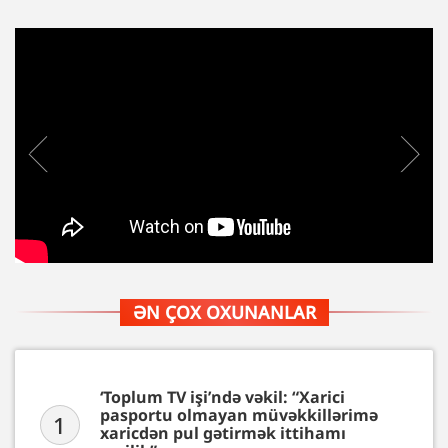
ƏN ÇOX OXUNANLAR
‘Toplum TV işi’ndə vəkil: “Xarici
pasportu olmayan müvəkkillərimə
1
xaricdən pul gətirmək ittihamı