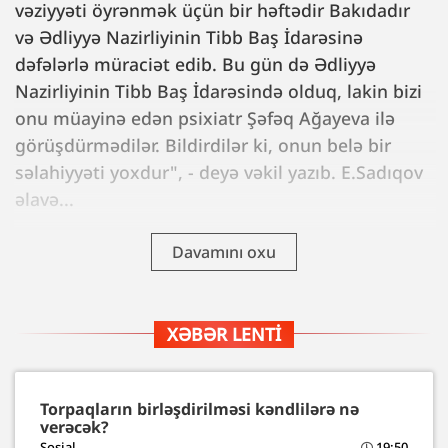
vəziyyəti öyrənmək üçün bir həftədir Bakıdadır
və Ədliyyə Nazirliyinin Tibb Baş İdarəsinə
dəfələrlə müraciət edib. Bu gün də Ədliyyə
Nazirliyinin Tibb Baş İdarəsində olduq, lakin bizi
onu müayinə edən psixiatr Şəfəq Ağayeva ilə
görüşdürmədilər. Bildirdilər ki, onun belə bir
səlahiyyəti yoxdur", - deyə vəkil yazıb. E.Sadıqov
əlavə...
Davamını oxu
XƏBƏR LENTI
Torpaqların birləşdirilməsi kəndlilərə nə
verəcək?
Sosial
19:50