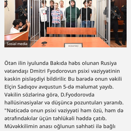
Sosial media
Ötən ilin iyulunda Bakıda həbs olunan Rusiya
vətəndaşı Dmitri Fyodorovun psixi vəziyyətinin
kəskin pisləşdiyi bildirilir. Bu barədə onun vəkili
Elçin Sadıqov avqustun 5-də məlumat yayıb.
Vəkilin sözlərinə görə, D.Fyodorovda
hallüsinasiyalar və düşüncə pozuntuları yaranıb.
"Nəticədə onun psixi vəziyyəti həm özü, həm də
ətrafındakılar üçün təhlükəli həddə çatıb.
Müvəkkilimin anası oğlunun səhhəti ilə bağlı