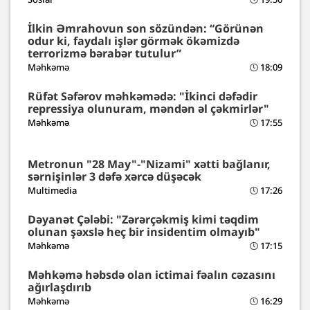
İlkin Əmrahovun son sözündən: “Görünən
odur ki, faydalı işlər görmək ökəmizdə
terrorizmə bərabər tutulur”
Məhkəmə
18:09
Rüfət Səfərov məhkəmədə: "İkinci dəfədir
repressiya olunuram, məndən əl çəkmirlər"
Məhkəmə
17:55
Metronun "28 May"-"Nizami" xətti bağlanır,
sərnişinlər 3 dəfə xərcə düşəcək
Multimedia
17:26
Dəyanət Çələbi: "Zərərçəkmiş kimi təqdim
olunan şəxslə heç bir insidentim olmayıb"
Məhkəmə
17:15
Məhkəmə həbsdə olan ictimai fəalın cəzasını
ağırlaşdırıb
Məhkəmə
16:29