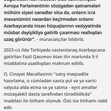
Avropa Parlamentinin sözügedən qətnamələri
mühüm siyasi sənədlər olsa da, onların icra
mexanizmini nəzərdən keçirmədən onların
Azərbaycanda insan hüquqlarının vəziyyətində
müsbət dəyişikliyə gətirib çıxarması reallıqdan
uzaq görünür"
, - müraciətçilər bildirib.
2023-cü ildə Türkiyədə saxlanılaraq Azərbaycana
gətirilən Fazil Qasımov ötən ilin martında 9 il
müddətinə azadlıqdan məhrum edilib.
O, Cinayət Məcəlləsinin "satış məqsədilə
hazırlama, o cümlədən saxta pul və ya xarici
valyuta əldə etmə və ya satma - eyni əməllər
mütəşəkkil dəstə tərəfindən törədildikdə"
maddəsi ilə ittiham olunub. Özü isə ittihamı rədd
edir.