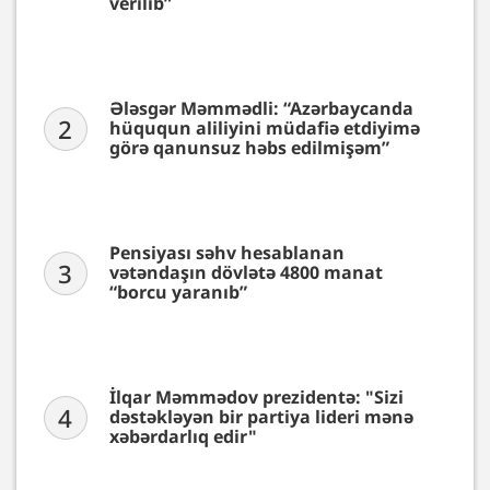
verilib”
Ələsgər Məmmədli: “Azərbaycanda
2
hüququn aliliyini müdafiə etdiyimə
görə qanunsuz həbs edilmişəm”
Pensiyası səhv hesablanan
3
vətəndaşın dövlətə 4800 manat
“borcu yaranıb”
İlqar Məmmədov prezidentə: "Sizi
4
dəstəkləyən bir partiya lideri mənə
xəbərdarlıq edir"