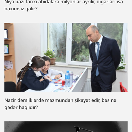
Niyə bəzi tarixi abidələrə milyonlar ayrılır, digərləri isə
baxımsız qalır?
Nazir dərsliklərdə məzmundan şikayət edir, bəs nə
qədər haqlıdır?