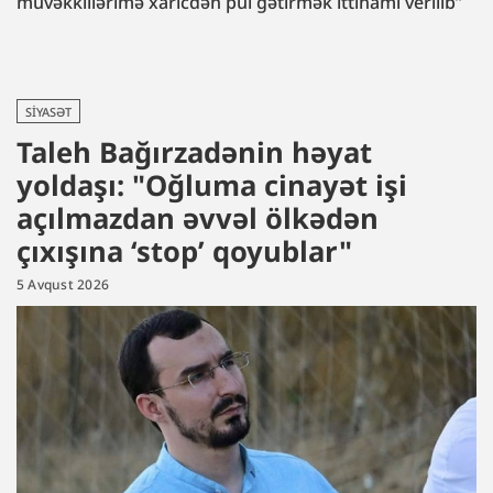
müvəkkillərimə xaricdən pul gətirmək ittihamı verilib”
SIYASƏT
Taleh Bağırzadənin həyat
yoldaşı: "Oğluma cinayət işi
açılmazdan əvvəl ölkədən
çıxışına ‘stop’ qoyublar"
5 Avqust 2026