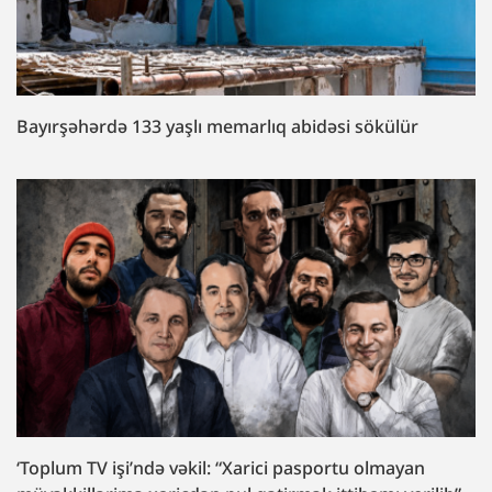
Bayırşəhərdə 133 yaşlı memarlıq abidəsi sökülür
‘Toplum TV işi’ndə vəkil: “Xarici pasportu olmayan