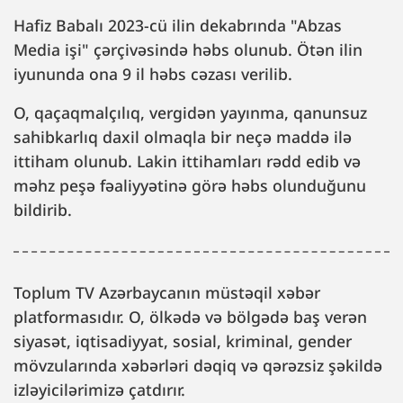
Hafiz Babalı 2023-cü ilin dekabrında "Abzas
Media işi" çərçivəsində həbs olunub. Ötən ilin
iyununda ona 9 il həbs cəzası verilib.
O, qaçaqmalçılıq, vergidən yayınma, qanunsuz
sahibkarlıq daxil olmaqla bir neçə maddə ilə
ittiham olunub. Lakin ittihamları rədd edib və
məhz peşə fəaliyyətinə görə həbs olunduğunu
bildirib.
Toplum TV Azərbaycanın müstəqil xəbər
platformasıdır. O, ölkədə və bölgədə baş verən
siyasət, iqtisadiyyat, sosial, kriminal, gender
mövzularında xəbərləri dəqiq və qərəzsiz şəkildə
izləyicilərimizə çatdırır.