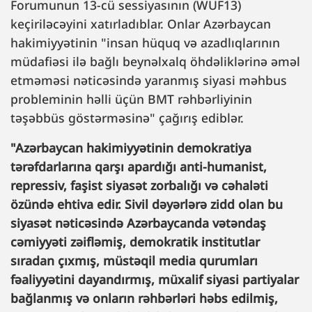
Forumunun 13-cü sessiyasının (WUF13)
keçiriləcəyini xatırladıblar. Onlar Azərbaycan
hakimiyyətinin "insan hüquq və azadlıqlarının
müdafiəsi ilə bağlı beynəlxalq öhdəliklərinə əməl
etməməsi nəticəsində yaranmış siyasi məhbus
probleminin həlli üçün BMT rəhbərliyinin
təşəbbüs göstərməsinə" çağırış ediblər.
"Azərbaycan hakimiyyətinin demokratiya
tərəfdarlarına qarşı apardığı anti-humanist,
repressiv, faşist siyasət zorbalığı və cəhaləti
özündə ehtiva edir. Sivil dəyərlərə zidd olan bu
siyasət nəticəsində Azərbaycanda vətəndaş
cəmiyyəti zəifləmiş, demokratik institutlar
sıradan çıxmış, müstəqil media qurumları
fəaliyyətini dayandırmış, müxalif siyasi partiyalar
bağlanmış və onların rəhbərləri həbs edilmiş,