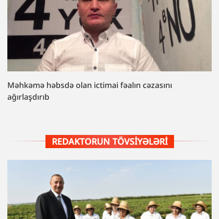
Məhkəmə həbsdə olan ictimai fəalın cəzasını
ağırlaşdırıb
REDAKTORUN TÖVSIYƏLƏRI