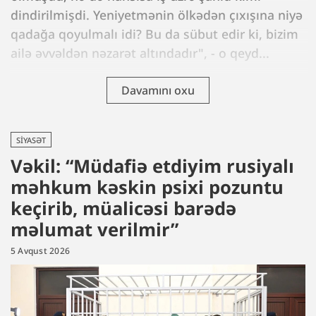
dindirilmişdi. Yeniyetmənin ölkədən çıxışına niyə
qadağa qoyulmalı idi? Bu da sübut edir ki, bizim
ailə əvvəldən nəzarət altındadır", - o qeyd...
Davamını oxu
SIYASƏT
Vəkil: “Müdafiə etdiyim rusiyalı
məhkum kəskin psixi pozuntu
keçirib, müalicəsi barədə
məlumat verilmir”
5 Avqust 2026