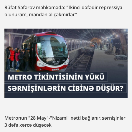
Rüfət Səfərov məhkəmədə: "İkinci dəfədir repressiya
olunuram, məndən əl çəkmirlər"
Metronun "28 May"-"Nizami" xətti bağlanır, sərnişinlər
3 dəfə xərcə düşəcək