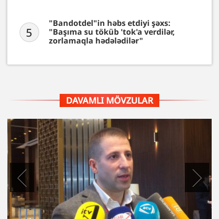
"Bandotdel"in həbs etdiyi şəxs:
5
"Başıma su töküb 'tok'a verdilər,
zorlamaqla hədələdilər"
DAVAMLI MÖVZULAR