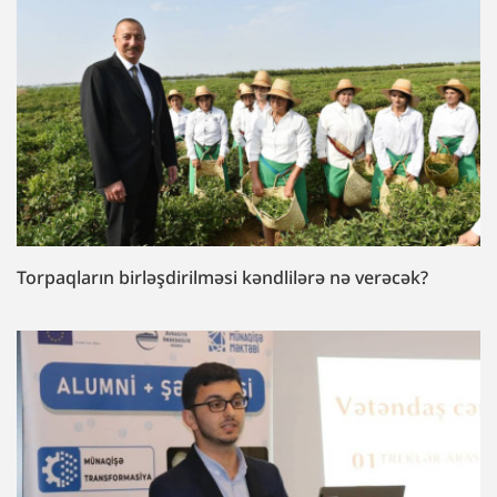
Torpaqların birləşdirilməsi kəndlilərə nə verəcək?