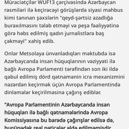
Müraciətçilər WUF13 çərçivəsində Azərbaycan
rəsmiləri ilə keçirəcəyi görüşlərdə siyasi məhbus
kimi tanınan şəxslərin "qeyd-şərtsiz azadlığa
buraxılmasını tələb etməyi və peşə fəaliyyətinə
görə həbs edilmiş qadın jurnalistlərə baş
çəkməyi" xahiş edib.
Onlar Metsolaya ünvanladıqları məktubda isə
Azərbaycanda insan hüquqlarının vəziyyəti ilə
bağlı Avropa Parlamenti tərəfindən son iki ildə
qəbul edilmiş dörd qətnamənin icra mexanizmini
nəzərdən keçirmək üçün Avropa Parlamentində
dinləmələr keçirilməsinə çağırış ediblər.
"Avropa Parlamentinin Azərbaycanda insan
hüquqları ilə bağlı qətnamələrində Avropa
Komissiyasına bu barədə çağırışlar edilsə də,
bugünədək real nəticələr əldə edilməmişdir.