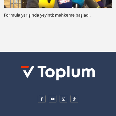
“Fazil Mustafaya sui-qəsd işi”ndə müttəhim:
“Hədələdilər ki, qol çəkməsən, arvadını bura
gətirəcəyik”