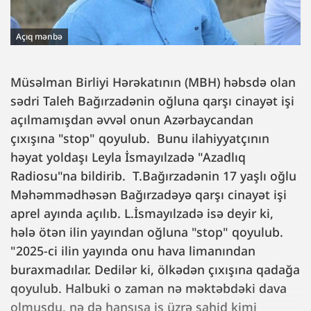
Açıq mənbə
Müsəlman Birliyi Hərəkatının (MBH) həbsdə olan
sədri Taleh Bağırzadənin oğluna qarşı cinayət işi
açılmamışdan əvvəl onun Azərbaycandan
çıxışına "stop" qoyulub. Bunu ilahiyyatçının
həyat yoldaşı Leyla İsmayılzadə "Azadlıq
Radiosu"na bildirib. T.Bağırzadənin 17 yaşlı oğlu
Məhəmmədhəsən Bağırzadəyə qarşı cinayət işi
aprel ayında açılıb. L.İsmayılzadə isə deyir ki,
hələ ötən ilin yayından oğluna "stop" qoyulub.
"2025-ci ilin yayında onu hava limanından
buraxmadılar. Dedilər ki, ölkədən çıxışına qadağa
qoyulub. Halbuki o zaman nə məktəbdəki dava
olmuşdu, nə də hansısa iş üzrə şahid kimi