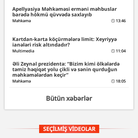
Apellyasiya Məhkəməsi erməni məhbuslar
barədə hökmü qüvvədə saxlayıb
Məhkəmə
13:46
Kartdan-karta köçürmələrə limit: Xeyriyyə
ianələri risk altındadır?
Multimedia
11:04
Əli Zeynal prezidentə: “Bizim kimi ölkələrdə
təmiz həqiqət yolu çikli və sənin qurduğun
məhkəmələrdən keçir”
Məhkəmə
18:05
Bütün xəbərlər
SEÇILMIŞ VIDEOLAR