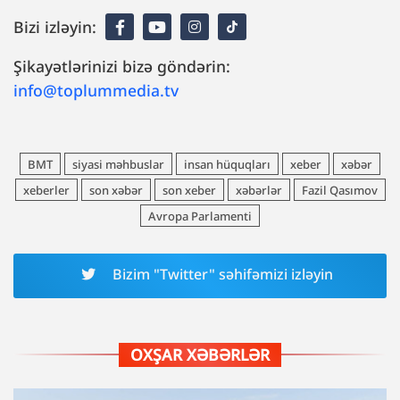
Bizi izləyin:
Şikayətlərinizi bizə göndərin:
info@toplummedia.tv
BMT
siyasi məhbuslar
insan hüquqları
xeber
xəbər
xeberler
son xəbər
son xeber
xəbərlər
Fazil Qasımov
Avropa Parlamenti
Bizim "Twitter" səhifəmizi izləyin
OXŞAR XƏBƏRLƏR