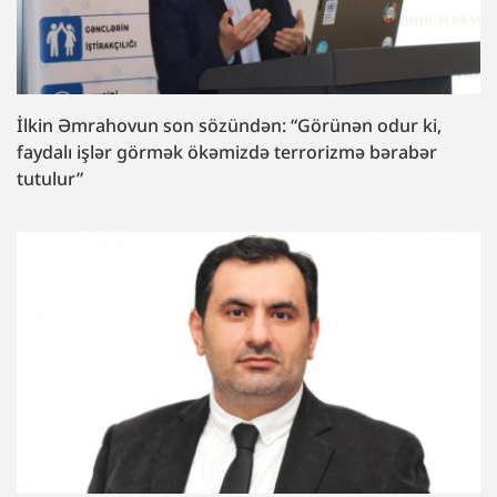
İlkin Əmrahovun son sözündən: “Görünən odur ki,
faydalı işlər görmək ökəmizdə terrorizmə bərabər
tutulur”