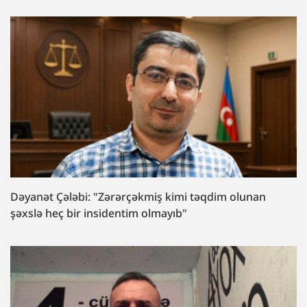
Dəyanət Çələbi: "Zərərçəkmiş kimi təqdim olunan
şəxslə heç bir insidentim olmayıb"