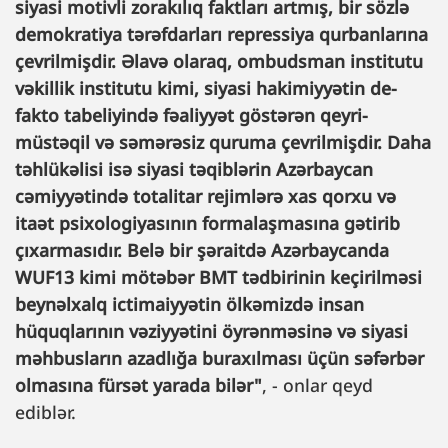
siyasi motivli zorakılıq faktları artmış, bir sözlə
demokratiya tərəfdarları repressiya qurbanlarına
çevrilmişdir. Əlavə olaraq, ombudsman institutu
vəkillik institutu kimi, siyasi hakimiyyətin de-
fakto tabeliyində fəaliyyət göstərən qeyri-
müstəqil və səmərəsiz quruma çevrilmişdir. Daha
təhlükəlisi isə siyasi təqiblərin Azərbaycan
cəmiyyətində totalitar rejimlərə xas qorxu və
itaət psixologiyasının formalaşmasına gətirib
çıxarmasıdır. Belə bir şəraitdə Azərbaycanda
WUF13 kimi mötəbər BMT tədbirinin keçirilməsi
beynəlxalq ictimaiyyətin ölkəmizdə insan
hüquqlarının vəziyyətini öyrənməsinə və siyasi
məhbusların azadlığa buraxılması üçün səfərbər
olmasına fürsət yarada bilər"
, - onlar qeyd
ediblər.