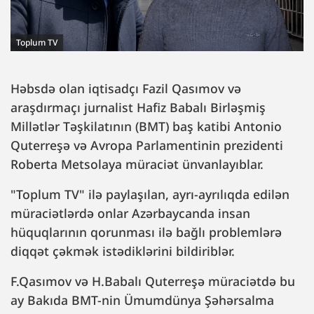
Toplum TV
Həbsdə olan iqtisadçı Fazil Qasımov və
araşdırmaçı jurnalist Hafiz Babalı Birləşmiş
Millətlər Təşkilatının (BMT) baş katibi Antonio
Quterreşə və Avropa Parlamentinin prezidenti
Roberta Metsolaya müraciət ünvanlayıblar.
"Toplum TV" ilə paylaşılan, ayrı-ayrılıqda edilən
müraciətlərdə onlar Azərbaycanda insan
hüquqlarının qorunması ilə bağlı problemlərə
diqqət çəkmək istədiklərini bildiriblər.
F.Qasımov və H.Babalı Quterreşə müraciətdə bu
ay Bakıda BMT-nin Ümumdünya Şəhərsalma