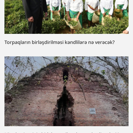
Torpaqların birləşdirilməsi kəndlilərə nə verəcək?