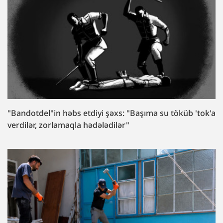
"Bandotdel"in həbs etdiyi şəxs: "Başıma su töküb 'tok'a
verdilər, zorlamaqla hədələdilər"