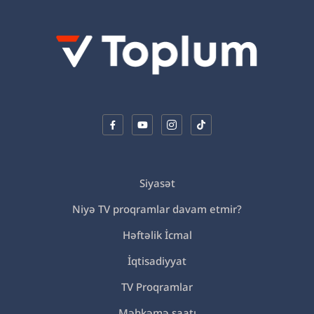
Siyasət
Niyə TV proqramlar davam etmir?
Həftəlik İcmal
İqtisadiyyat
TV Proqramlar
Məhkəmə saatı