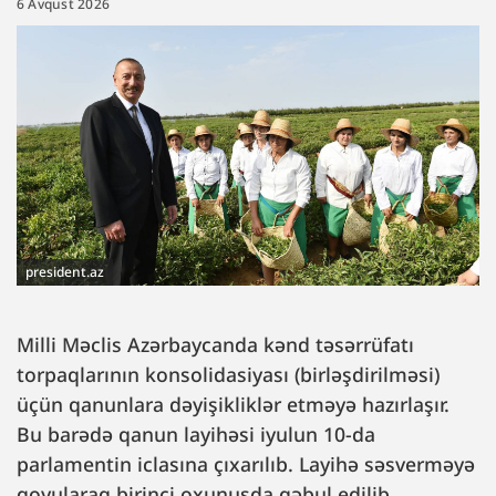
6 Avqust 2026
president.az
Milli Məclis Azərbaycanda kənd təsərrüfatı
torpaqlarının konsolidasiyası (birləşdirilməsi)
üçün qanunlara dəyişikliklər etməyə hazırlaşır.
Bu barədə qanun layihəsi iyulun 10-da
parlamentin iclasına çıxarılıb. Layihə səsverməyə
qoyularaq birinci oxunuşda qəbul edilib.