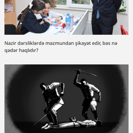
Nazir dərsliklərdə məzmundan şikayət edir, bəs nə
qədər haqlıdır?