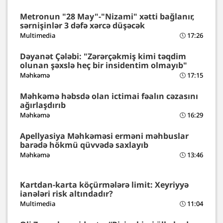
Metronun "28 May"-"Nizami" xətti bağlanır,
sərnişinlər 3 dəfə xərcə düşəcək
Multimedia
17:26
Dəyanət Çələbi: "Zərərçəkmiş kimi təqdim
olunan şəxslə heç bir insidentim olmayıb"
Məhkəmə
17:15
Məhkəmə həbsdə olan ictimai fəalın cəzasını
ağırlaşdırıb
Məhkəmə
16:29
Apellyasiya Məhkəməsi erməni məhbuslar
barədə hökmü qüvvədə saxlayıb
Məhkəmə
13:46
Kartdan-karta köçürmələrə limit: Xeyriyyə
ianələri risk altındadır?
Multimedia
11:04