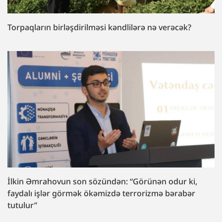
Torpaqların birləşdirilməsi kəndlilərə nə verəcək?
İlkin Əmrahovun son sözündən: “Görünən odur ki,
faydalı işlər görmək ökəmizdə terrorizmə bərabər
tutulur”