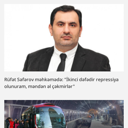
Rüfət Səfərov məhkəmədə: "İkinci dəfədir repressiya
olunuram, məndən əl çəkmirlər"