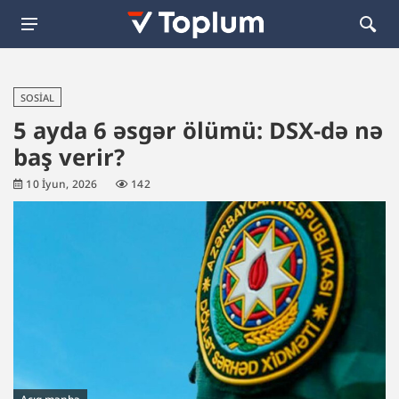
SOSIAL
5 ayda 6 əsgər ölümü: DSX-də nə
baş verir?
10 İyun, 2026
142