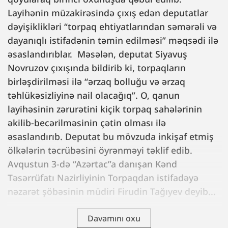
Layihənin müzakirəsində çıxış edən deputatlar
dəyişiklikləri “torpaq ehtiyatlarından səmərəli və
dayanıqlı istifadənin təmin edilməsi” məqsədi ilə
əsaslandırıblar. Məsələn, deputat Siyavuş
Novruzov çıxışında bildirib ki, torpaqların
birləşdirilməsi ilə “ərzaq bolluğu və ərzaq
təhlükəsizliyinə nail olacağıq”. O, qanun
layihəsinin zərurətini kiçik torpaq sahələrinin
əkilib-becərilməsinin çətin olması ilə
əsaslandırıb. Deputat bu mövzuda inkişaf etmiş
ölkələrin təcrübəsini öyrənməyi təklif edib.
Avqustun 3-də “Azərtac”a danışan Kənd
Təsərrüfatı Nazirliyinin Torpaqdan istifadəyə
nəzarət şöbəsinin müdiri Firudin Tağıyev deyib...
Davamını oxu