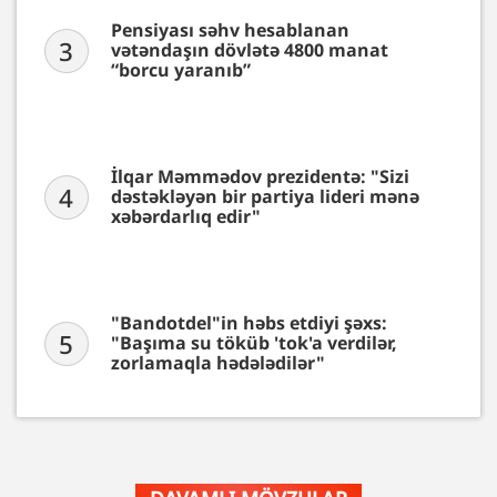
Pensiyası səhv hesablanan
3
vətəndaşın dövlətə 4800 manat
“borcu yaranıb”
İlqar Məmmədov prezidentə: "Sizi
4
dəstəkləyən bir partiya lideri mənə
xəbərdarlıq edir"
"Bandotdel"in həbs etdiyi şəxs:
5
"Başıma su töküb 'tok'a verdilər,
zorlamaqla hədələdilər"