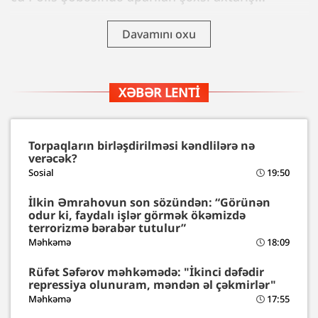
Davamını oxu
XƏBƏR LENTI
Torpaqların birləşdirilməsi kəndlilərə nə
verəcək?
Sosial
19:50
İlkin Əmrahovun son sözündən: “Görünən
odur ki, faydalı işlər görmək ökəmizdə
terrorizmə bərabər tutulur”
Məhkəmə
18:09
Rüfət Səfərov məhkəmədə: "İkinci dəfədir
repressiya olunuram, məndən əl çəkmirlər"
Məhkəmə
17:55