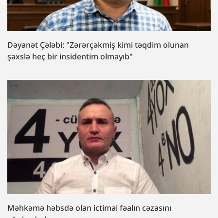
Dəyanət Çələbi: "Zərərçəkmiş kimi təqdim olunan
şəxslə heç bir insidentim olmayıb"
Məhkəmə həbsdə olan ictimai fəalın cəzasını