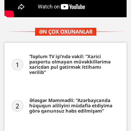
ƏN ÇOX OXUNANLAR
‘Toplum TV işi’ndə vəkil: “Xarici
pasportu olmayan müvəkkillərimə
1
xaricdən pul gətirmək ittihamı
verilib”
Ələsgər Məmmədli: “Azərbaycanda
2
hüququn aliliyini müdafiə etdiyimə
görə qanunsuz həbs edilmişəm”