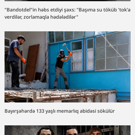
"Bandotdel"in həbs etdiyi şəxs: "Başıma su töküb 'tok'a
verdilər, zorlamaqla hədələdilər"
Bayırşəhərdə 133 yaşlı memarlıq abidəsi sökülür