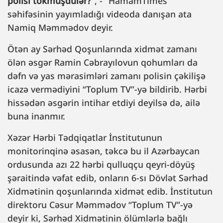
polisi tökmüşdülər?”
, - “HamamTimes”
səhifəsinin yayımladığı videoda danışan ata
Namiq Məmmədov deyir.
Ötən ay Sərhəd Qoşunlarında xidmət zamanı
ölən əsgər Ramin Cəbrayılovun qohumları da
dəfn və yas mərasimləri zamanı polisin çəkilişə
icazə vermədiyini “Toplum TV”-yə bildirib. Hərbi
hissədən əsgərin intihar etdiyi deyilsə də, ailə
buna inanmır.
Xəzər Hərbi Tədqiqatlar İnstitutunun
monitorinqinə əsasən, təkcə bu il Azərbaycan
ordusunda azı 22 hərbi qulluqçu qeyri-döyüş
şəraitində vəfat edib, onların 6-sı Dövlət Sərhəd
Xidmətinin qoşunlarında xidmət edib. İnstitutun
direktoru Cəsur Məmmədov “Toplum TV”-yə
deyir ki, Sərhəd Xidmətinin ölümlərlə bağlı