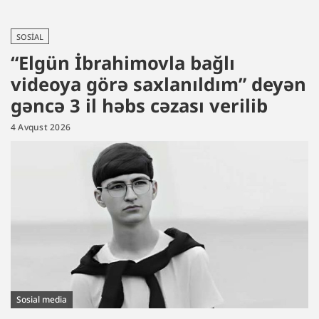
SOSIAL
“Elgün İbrahimovla bağlı
videoya görə saxlanıldım” deyən
gəncə 3 il həbs cəzası verilib
4 Avqust 2026
Sosial media