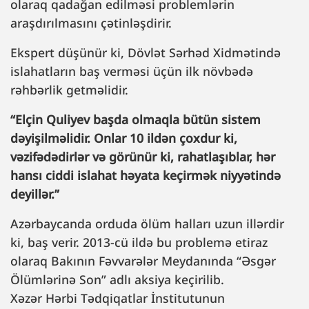
olaraq qadağan edilməsi problemlərin
araşdırılmasını çətinləşdirir.
Ekspert düşünür ki, Dövlət Sərhəd Xidmətində
islahatların baş verməsi üçün ilk növbədə
rəhbərlik getməlidir.
“Elçin Quliyev başda olmaqla bütün sistem
dəyişilməlidir. Onlar 10 ildən çoxdur ki,
vəzifədədirlər və görünür ki, rahatlaşıblar, hər
hansı ciddi islahat həyata keçirmək niyyətində
deyillər.”
Azərbaycanda orduda ölüm halları uzun illərdir
ki, baş verir. 2013-cü ildə bu problemə etiraz
olaraq Bakının Fəvvarələr Meydanında “Əsgər
Ölümlərinə Son” adlı aksiya keçirilib.
Xəzər Hərbi Tədqiqatlar İnstitutunun