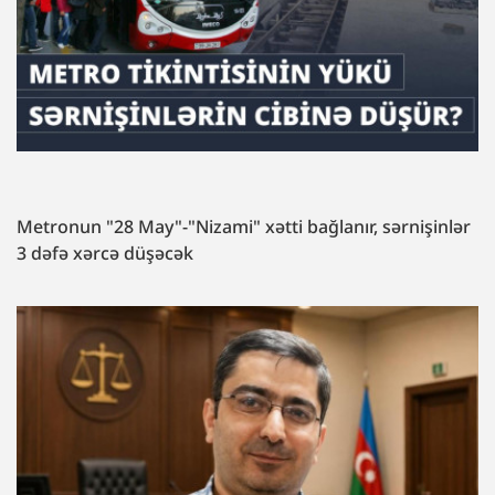
Metronun "28 May"-"Nizami" xətti bağlanır, sərnişinlər
3 dəfə xərcə düşəcək