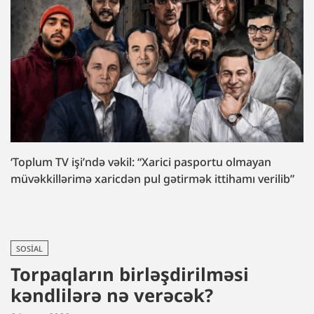
‘Toplum TV işi’ndə vəkil: “Xarici pasportu olmayan
müvəkkillərimə xaricdən pul gətirmək ittihamı verilib”
SOSIAL
Torpaqların birləşdirilməsi
kəndlilərə nə verəcək?