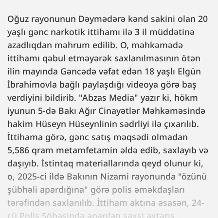
Oğuz rayonunun Dəymədərə kənd sakini olan 20
yaşlı gənc narkotik ittihamı ilə 3 il müddətinə
azadlıqdan məhrum edilib. O, məhkəmədə
ittihamı qəbul etməyərək saxlanılmasının ötən
ilin mayında Gəncədə vəfat edən 18 yaşlı Elgün
İbrahimovla bağlı paylaşdığı videoya görə baş
verdiyini bildirib. "Abzas Media" yazır ki, hökm
iyunun 5-də Bakı Ağır Cinayətlər Məhkəməsində
hakim Hüseyn Hüseynlinin sədrliyi ilə çıxarılıb.
İttihama görə, gənc satış məqsədi olmadan
5,586 qram metamfetamin əldə edib, saxlayıb və
daşıyıb. İstintaq materiallarında qeyd olunur ki,
o, 2025-ci ildə Bakının Nizami rayonunda "özünü
şübhəli apardığına" görə polis əməkdaşları
tərəfindən saxlanılıb. İttiham aktına əsasən, 24-
cü Polis Şöbəsində aparılan şəxsi axtarış...