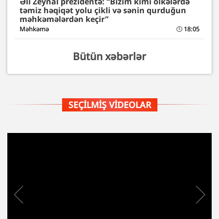
Əli Zeynal prezidentə: “Bizim kimi ölkələrdə
təmiz həqiqət yolu çikli və sənin qurduğun
məhkəmələrdən keçir”
Məhkəmə
18:05
Bütün xəbərlər
SEÇILMIŞ VIDEOLAR