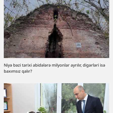
Niyə bəzi tarixi abidələrə milyonlar ayrılır, digərləri isə
baxımsız qalır?