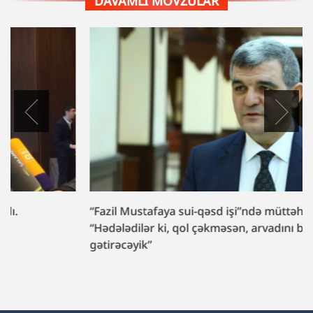
DAVAMLI MÖVZULAR
“Fazil Mustafaya sui-qəsd işi”ndə müttəhim:
“Hədələdilər ki, qol çəkməsən, arvadını bura
gətirəcəyik”