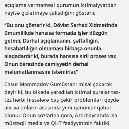
açıqlama verməməsi qurumun ictimaiyyətdən
nəyisə gizlətməyə çalışdığını göstərir.
“Bu onu göstərir ki, Dövlət Sərhəd Xidmətində
ümumilikdə hansısa formada işlər düzgün
getmir. Dərhal açıqlamanın, şəffaflığın,
hesabatlılığın olmaması birbaşa onunla
əlaqədardır ki, burada hansısa sirli proses var.
Onun barəsində cəmiyyətin dərhal
məlumatlanmasını istəmirlər.”
Cəsur Məmmədov Gürcüstanı misal çəkərək
deyir ki, bu ölkədə yaradılan ictimai şuralar tez-
tez hərbi hissələrə baş çəkir, problemləri qeydə
alır və onların əsasında yeni qanunlar qəbul
olunur. Onun sözlərinə görə, Azərbaycanda isə
müstəqil media və QHT fəaliyyətinin faktiki