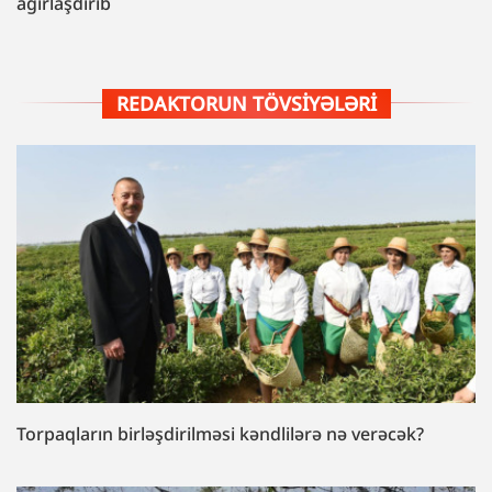
ağırlaşdırıb
REDAKTORUN TÖVSIYƏLƏRI
Torpaqların birləşdirilməsi kəndlilərə nə verəcək?