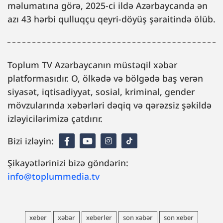
məlumatına görə, 2025-ci ildə Azərbaycanda ən
azı 43 hərbi qulluqçu qeyri-döyüş şəraitində ölüb.
Toplum TV Azərbaycanın müstəqil xəbər
platformasıdır. O, ölkədə və bölgədə baş verən
siyasət, iqtisadiyyat, sosial, kriminal, gender
mövzularında xəbərləri dəqiq və qərəzsiz şəkildə
izləyicilərimizə çatdırır.
Bizi izləyin:
Şikayətlərinizi bizə göndərin:
info@toplummedia.tv
xeber
xəbər
xeberler
son xəbər
son xeber