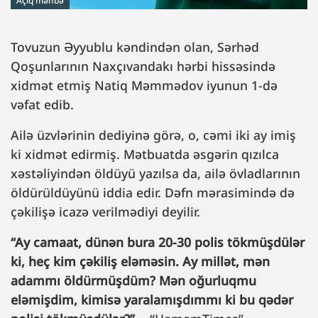
Açıq mənbə
Tovuzun Əyyublu kəndindən olan, Sərhəd
Qoşunlarının Naxçıvandakı hərbi hissəsində
xidmət etmiş Natiq Məmmədov iyunun 1-də
vəfat edib.
Ailə üzvlərinin dediyinə görə, o, cəmi iki ay imiş
ki xidmət edirmiş. Mətbuatda əsgərin qızılca
xəstəliyindən öldüyü yazılsa da, ailə övladlarının
öldürüldüyünü iddia edir. Dəfn mərasimində də
çəkilişə icazə verilmədiyi deyilir.
“Ay camaat, dünən bura 20-30 polis tökmüşdülər
ki, heç kim çəkiliş eləməsin. Ay millət, mən
adammı öldürmüşdüm? Mən oğurluqmu
eləmişdim, kimisə yaralamışdımmı ki bu qədər