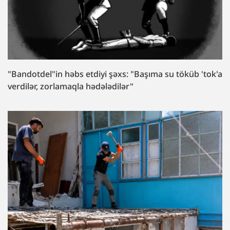
"Bandotdel"in həbs etdiyi şəxs: "Başıma su töküb 'tok'a
verdilər, zorlamaqla hədələdilər"