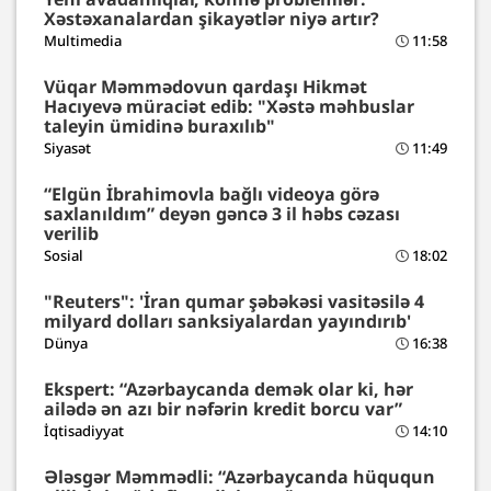
Xəstəxanalardan şikayətlər niyə artır?
Multimedia
11:58
Vüqar Məmmədovun qardaşı Hikmət
Hacıyevə müraciət edib: "Xəstə məhbuslar
taleyin ümidinə buraxılıb"
Siyasət
11:49
“Elgün İbrahimovla bağlı videoya görə
saxlanıldım” deyən gəncə 3 il həbs cəzası
verilib
Sosial
18:02
"Reuters": 'İran qumar şəbəkəsi vasitəsilə 4
milyard dolları sanksiyalardan yayındırıb'
Dünya
16:38
Ekspert: “Azərbaycanda demək olar ki, hər
ailədə ən azı bir nəfərin kredit borcu var”
İqtisadiyyat
14:10
Ələsgər Məmmədli: “Azərbaycanda hüququn