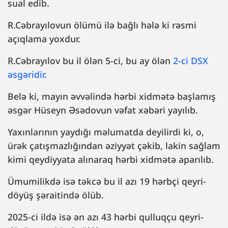
sual edib.
R.Cəbrayılovun ölümü ilə bağlı hələ ki rəsmi
açıqlama yoxdur.
R.Cəbrayılov bu il ölən 5-ci, bu ay ölən
2-ci DSX
əsgəridir.
Belə ki, mayın əvvəlində hərbi xidmətə başlamış
əsgər Hüseyn Əsədovun vəfat xəbəri yayılıb.
Yaxınlarının yaydığı məlumatda deyilirdi ki, o,
ürək çatışmazlığından əziyyət çəkib, lakin sağlam
kimi qeydiyyata alınaraq hərbi xidmətə aparılıb.
Ümumilikdə isə təkcə bu il azı 19 hərbçi qeyri-
döyüş şəraitində ölüb.
2025-ci ildə isə ən azı 43 hərbi qulluqçu qeyri-