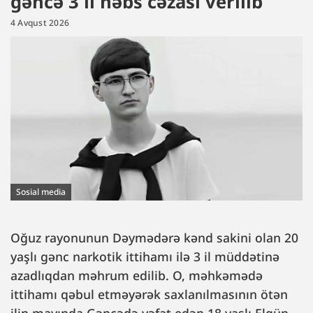
gəncə 3 il həbs cəzası verilib
4 Avqust 2026
Sosial media
Oğuz rayonunun Dəymədərə kənd sakini olan 20
yaşlı gənc narkotik ittihamı ilə 3 il müddətinə
azadlıqdan məhrum edilib. O, məhkəmədə
ittihamı qəbul etməyərək saxlanılmasının ötən
ilin mayında Gəncədə vəfat edən 18 yaşlı Elgün