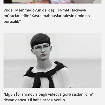
Vüqar Məmmədovun qardaşı Hikmət Hacıyevə
müraciət edib: "Xəstə məhbuslar taleyin ümidinə
buraxılıb"
“Elgün İbrahimovla bağlı videoya görə saxlanıldım”
deyən gəncə 3 il həbs cəzası verilib