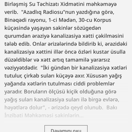
Birləşmiş Su Təchizatı Xidmətini məhkəməyə
verib. "Azadlıq Radiosu"nun yazdığına görə,
Binəqədi rayonu, 1-ci Mədən, 30-cu Korpus
küçəsində yaşayan sakinlər sözügedən
qurumdan əraziyə kanalizasiya xətti çəkilməsini
tələb edib. Onlar ərizələrində bildirib ki, ərazidəki
kanalizasiya xəttini illər öncə özləri kustar üsulla
düzəldiblər və xətt artıq tamamilə yararsız
vəziyyətdədir. "İki gündən bir kanalizasiya xətləri
tutulur, çirkab suları küçəyə axır. Xüsusən yağış
yağanda xətlərin tutulması ciddi problemlər
yaradır. Boruların ölçüsü kiçik olduğuna görə
yağış suları kanalizasiya suları ilə birgə evlərə,
həyətlərə dolur", - ərizədə qeyd olunub. Bakı
İnzibati Məhkəməsi sakinlərin...
Davamını oxu