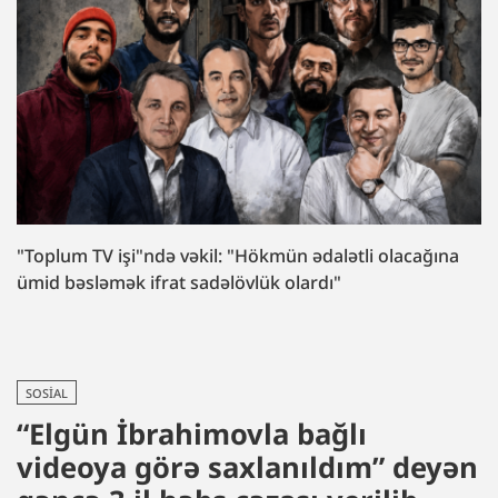
"Toplum TV işi"ndə vəkil: "Hökmün ədalətli olacağına
ümid bəsləmək ifrat sadəlövlük olardı"
SOSIAL
“Elgün İbrahimovla bağlı
videoya görə saxlanıldım” deyən