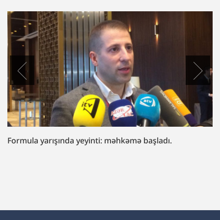
“Fazil Mustafaya sui-qəsd işi”ndə müttəhim:
“Hədələdilər ki, qol çəkməsən, arvadını bura
gətirəcəyik”