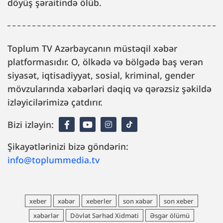
döyüş şəraitində ölüb.
Toplum TV Azərbaycanın müstəqil xəbər
platformasıdır. O, ölkədə və bölgədə baş verən
siyasət, iqtisadiyyat, sosial, kriminal, gender
mövzularında xəbərləri dəqiq və qərəzsiz şəkildə
izləyicilərimizə çatdırır.
Bizi izləyin:
Şikayətlərinizi bizə göndərin:
info@toplummedia.tv
xeber
xəbər
xeberler
son xəbər
son xeber
xəbərlər
Dövlət Sərhəd Xidməti
Əsgər ölümü