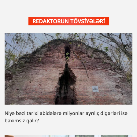
REDAKTORUN TÖVSIYƏLƏRI
Niyə bəzi tarixi abidələrə milyonlar ayrılır, digərləri isə
baxımsız qalır?