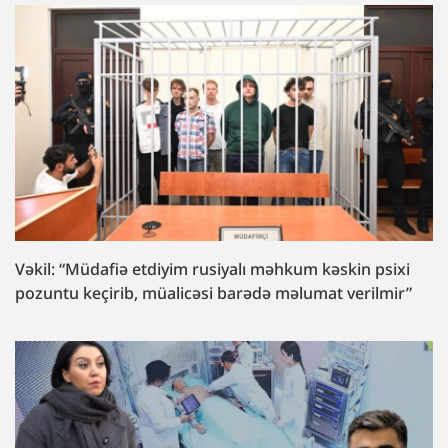
Vəkil: “Müdafiə etdiyim rusiyalı məhkum kəskin psixi
pozuntu keçirib, müalicəsi barədə məlumat verilmir”