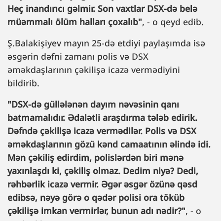
Heç inandırıcı gəlmir. Son vaxtlar DSX-də belə
müəmmalı ölüm halları çoxalıb"
, - o qeyd edib.
Ş.Balakişiyev mayın 25-də etdiyi paylaşımda isə
əsgərin dəfni zamanı polis və DSX
əməkdaşlarının çəkilişə icazə vermədiyini
bildirib.
"DSX-də güllələnən dayım nəvəsinin qanı
batmamalıdır. Ədalətli araşdırma tələb edirik.
Dəfndə çəkilişə icazə vermədilər. Polis və DSX
əməkdaşlarının gözü kənd camaatının əlində idi.
Mən çəkiliş edirdim, polislərdən biri mənə
yaxınlaşdı ki, çəkiliş olmaz. Dedim niyə? Dedi,
rəhbərlik icazə vermir. Əgər əsgər özünə qəsd
edibsə, nəyə görə o qədər polisi ora töküb
çəkilişə imkan vermirlər, bunun adı nədir?"
, - o