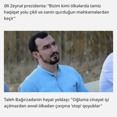
Əli Zeynal prezidentə: “Bizim kimi ölkələrdə təmiz
həqiqət yolu çikli və sənin qurduğun məhkəmələrdən
keçir”
Taleh Bağırzadənin həyat yoldaşı: "Oğluma cinayət işi
açılmazdan əvvəl ölkədən çıxışına ‘stop’ qoyublar"