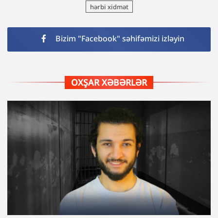
hərbi xidmət
Bizim "Facebook" səhifəmizi izləyin
OXŞAR XƏBƏRLƏR