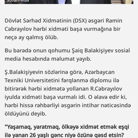
Sosial media
Dövlət Sərhəd Xidmətinin (DSX) əsgəri Ramin
Cəbrayılov hərbi xidməti başa vurmağına bir
neçə ay qalmış ölüb.
Bu barədə onun qohumu Şaiq Balakişiyev sosial
media hesabında məlumat yayıb.
Ş.Balakişiyevin sözlərinə görə, Azərbaycan
Texniki Universitetini fərqlənmə diplomu ilə
bitirərək hərbi xidmətə yollanan R.Cəbrayılov
iyulda xidməti başa vurmalı idi. O əlavə edir ki,
hərbi hissə rəhbərliyi əsgərin intihar nəticəsində
öldüyünü deyib.
"Yaşamaq, yaratmaq, ölkəyə xidmət etmək eşqi
ilə yanan 26 yaşlı gənc niyə özünə qəsd etsin?