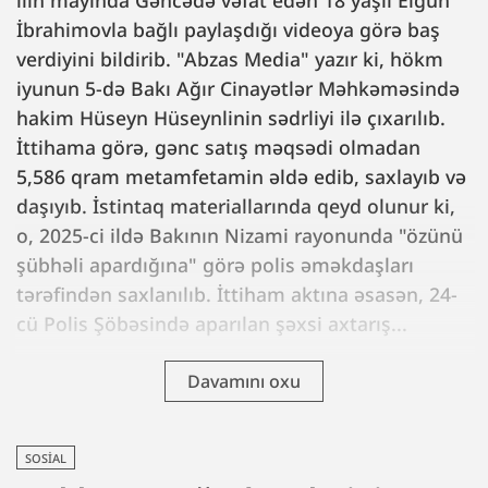
İbrahimovla bağlı paylaşdığı videoya görə baş
verdiyini bildirib. "Abzas Media" yazır ki, hökm
iyunun 5-də Bakı Ağır Cinayətlər Məhkəməsində
hakim Hüseyn Hüseynlinin sədrliyi ilə çıxarılıb.
İttihama görə, gənc satış məqsədi olmadan
5,586 qram metamfetamin əldə edib, saxlayıb və
daşıyıb. İstintaq materiallarında qeyd olunur ki,
o, 2025-ci ildə Bakının Nizami rayonunda "özünü
şübhəli apardığına" görə polis əməkdaşları
tərəfindən saxlanılıb. İttiham aktına əsasən, 24-
cü Polis Şöbəsində aparılan şəxsi axtarış...
Davamını oxu
SOSIAL