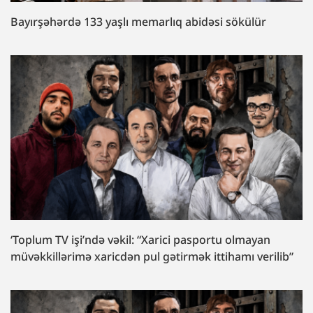
Bayırşəhərdə 133 yaşlı memarlıq abidəsi sökülür
‘Toplum TV işi’ndə vəkil: “Xarici pasportu olmayan
müvəkkillərimə xaricdən pul gətirmək ittihamı verilib”