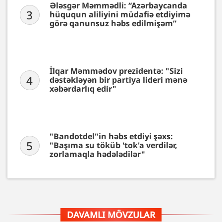
Ələsgər Məmmədli: “Azərbaycanda
3
hüququn aliliyini müdafiə etdiyimə
görə qanunsuz həbs edilmişəm”
İlqar Məmmədov prezidentə: "Sizi
4
dəstəkləyən bir partiya lideri mənə
xəbərdarlıq edir"
"Bandotdel"in həbs etdiyi şəxs:
5
"Başıma su töküb 'tok'a verdilər,
zorlamaqla hədələdilər"
DAVAMLI MÖVZULAR