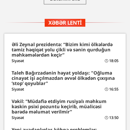
XƏBƏR LENTI
Əli Zeynal prezidentə: “Bizim kimi ölkələrdə
təmiz həqiqət yolu çikli və sənin qurduğun
məhkəmələrdən keçir”
Siyasət
18:05
Taleh Bağırzadənin həyat yoldaşı: "Oğluma
cinayət işi açılmazdan əvvəl ölkədən çıxışına
‘stop’ qoyublar"
Siyasət
16:55
Vəkil: “Müdafiə etdiyim rusiyalı məhkum
kəskin psixi pozuntu keçirib, müalicəsi
barədə məlumat verilmir”
Siyasət
13:50
Yeni avadanlıqlar, köhnə problemlər: