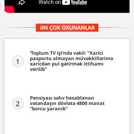
ƏN ÇOX OXUNANLAR
‘Toplum TV işi’ndə vəkil: “Xarici
pasportu olmayan müvəkkillərimə
1
xaricdən pul gətirmək ittihamı
verilib”
Pensiyası səhv hesablanan
2
vətəndaşın dövlətə 4800 manat
“borcu yaranıb”