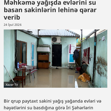
Məhkəmə yağışda evlərini su
basan sakinlərin lehinə qərar
verib
24 İyul 2026
Xəzər TV
Bir qrup paytaxt sakini yağış yağanda evləri və
həyətlərini su basdığına görə İri Şəhərlərin