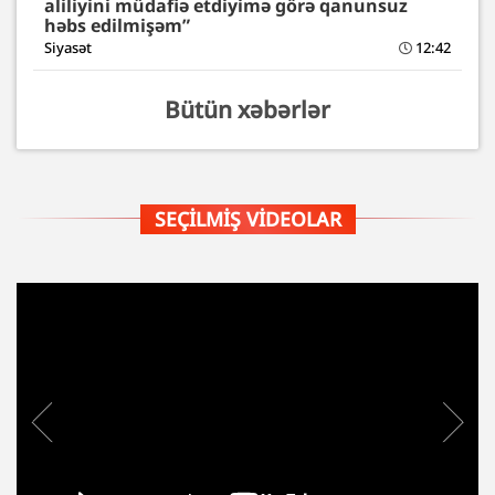
aliliyini müdafiə etdiyimə görə qanunsuz
həbs edilmişəm”
Siyasət
12:42
Bütün xəbərlər
SEÇILMIŞ VIDEOLAR