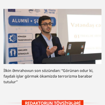
İlkin Əmrahovun son sözündən: “Görünən odur ki,
faydalı işlər görmək ökəmizdə terrorizmə bərabər
tutulur”
REDAKTORUN TÖVSIYƏLƏRI