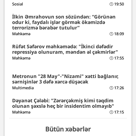
Sosial
19:50
İlkin Əmrahovun son sözündən: “Görünən
odur ki, faydalı işlər görmək ökəmizdə
terrorizmə bərabər tutulur”
Məhkəmə
18:09
Rüfət Səfərov məhkəmədə: "İkinci dəfədir
repressiya olunuram, məndən əl çəkmirlər"
Məhkəmə
17:55
Metronun "28 May"-"Nizami" xətti bağlanır,
sərnişinlər 3 dəfə xərcə düşəcək
Multimedia
17:26
Dəyanət Çələbi: "Zərərçəkmiş kimi təqdim
olunan şəxslə heç bir insidentim olmayıb"
Məhkəmə
17:15
Bütün xəbərlər