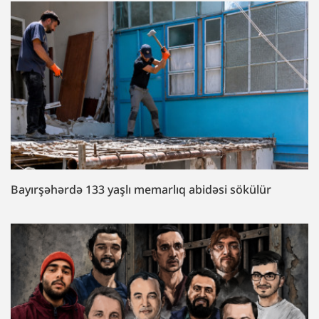
Bayırşəhərdə 133 yaşlı memarlıq abidəsi sökülür