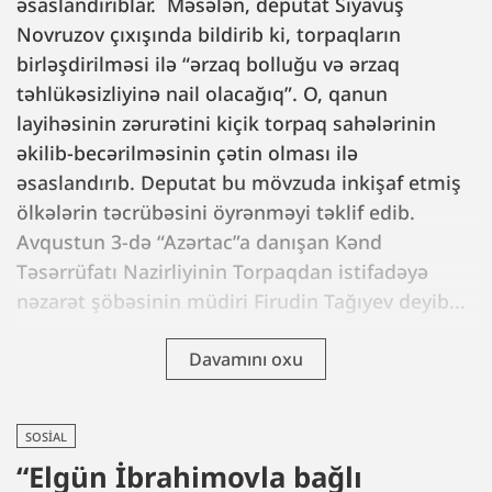
əsaslandırıblar. Məsələn, deputat Siyavuş
Novruzov çıxışında bildirib ki, torpaqların
birləşdirilməsi ilə “ərzaq bolluğu və ərzaq
təhlükəsizliyinə nail olacağıq”. O, qanun
layihəsinin zərurətini kiçik torpaq sahələrinin
əkilib-becərilməsinin çətin olması ilə
əsaslandırıb. Deputat bu mövzuda inkişaf etmiş
ölkələrin təcrübəsini öyrənməyi təklif edib.
Avqustun 3-də “Azərtac”a danışan Kənd
Təsərrüfatı Nazirliyinin Torpaqdan istifadəyə
nəzarət şöbəsinin müdiri Firudin Tağıyev deyib...
Davamını oxu
SOSIAL
“Elgün İbrahimovla bağlı