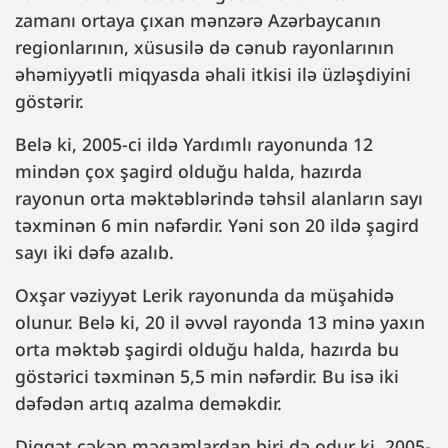
zamanı ortaya çıxan mənzərə Azərbaycanın
regionlarının, xüsusilə də cənub rayonlarının
əhəmiyyətli miqyasda əhali itkisi ilə üzləşdiyini
göstərir.
Belə ki, 2005-ci ildə Yardımlı rayonunda 12
mindən çox şagird olduğu halda, hazırda
rayonun orta məktəblərində təhsil alanların sayı
təxminən 6 min nəfərdir. Yəni son 20 ildə şagird
sayı iki dəfə azalıb.
Oxşar vəziyyət Lerik rayonunda da müşahidə
olunur. Belə ki, 20 il əvvəl rayonda 13 minə yaxın
orta məktəb şagirdi olduğu halda, hazırda bu
göstərici təxminən 5,5 min nəfərdir. Bu isə iki
dəfədən artıq azalma deməkdir.
Diqqət çəkən məqamlardan biri də odur ki, 2005-