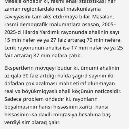
Məsələ ondadır ki, rəsmi əhali statistikası hər
zaman regionlardakı real məskunlaşma
səviyyəsini tam əks etdirməyə bilər. Məsələn,
rəsmi demoqrafik məlumatlara əsasən, 2005–
2025-ci illərdə Yardımlı rayonunda əhalinin sayı
15 min nəfər və ya 27 faiz artaraq 70 min nəfərə,
Lerik rayonunun əhalisi isə 17 min nəfər və ya 25
faiz artaraq 87 min nəfərə çatıb.
Ekspertlərin mövqeyi budur ki, ümumi əhalinin
az qala 30 faiz artdığı halda şagird sayının iki
dəfədən çox azalması məhz etiraf olunmayan
real və böyükmiqyaslı əhali köçünün nəticəsidir.
Sadəcə problem ondadır ki, rayonların
boşalmasının hansı hissəsinin xarici, hansı
hissəsinin isə daxili miqrasiya hesabına baş
verdiyi sirr olaraq qalır.