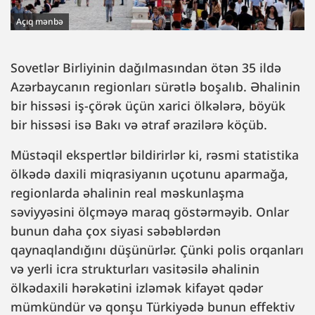
Açıq mənbə
Sovetlər Birliyinin dağılmasından ötən 35 ildə
Azərbaycanın regionları sürətlə boşalıb. Əhalinin
bir hissəsi iş-çörək üçün xarici ölkələrə, böyük
bir hissəsi isə Bakı və ətraf ərazilərə köçüb.
Müstəqil ekspertlər bildirirlər ki, rəsmi statistika
ölkədə daxili miqrasiyanın uçotunu aparmağa,
regionlarda əhalinin real məskunlaşma
səviyyəsini ölçməyə maraq göstərməyib. Onlar
bunun daha çox siyasi səbəblərdən
qaynaqlandığını düşünürlər. Çünki polis orqanları
və yerli icra strukturları vasitəsilə əhalinin
ölkədaxili hərəkətini izləmək kifayət qədər
mümkündür və qonşu Türkiyədə bunun effektiv