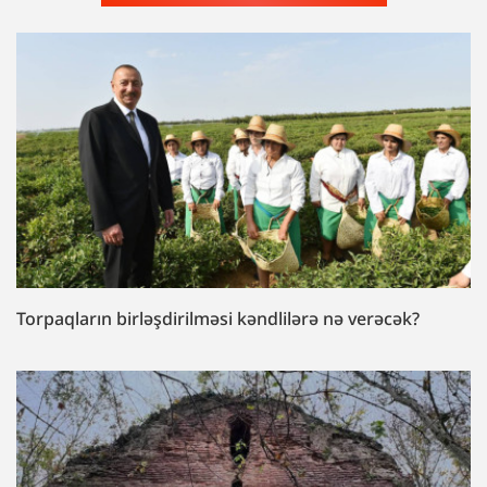
Torpaqların birləşdirilməsi kəndlilərə nə verəcək?