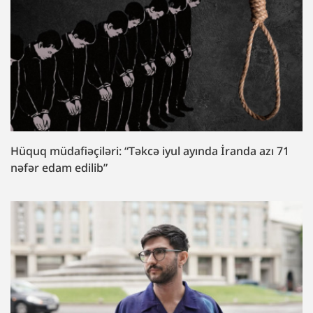
Hüquq müdafiəçiləri: “Təkcə iyul ayında İranda azı 71
nəfər edam edilib”