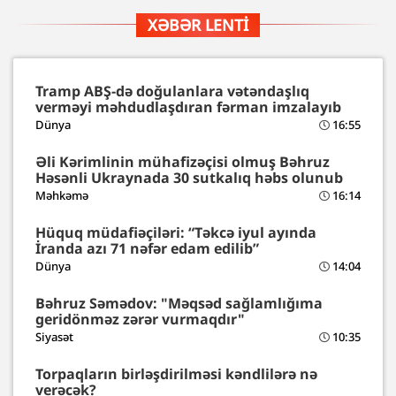
XƏBƏR LENTI
Tramp ABŞ-də doğulanlara vətəndaşlıq
verməyi məhdudlaşdıran fərman imzalayıb
Dünya
16:55
Əli Kərimlinin mühafizəçisi olmuş Bəhruz
Həsənli Ukraynada 30 sutkalıq həbs olunub
Məhkəmə
16:14
Hüquq müdafiəçiləri: “Təkcə iyul ayında
İranda azı 71 nəfər edam edilib”
Dünya
14:04
Bəhruz Səmədov: "Məqsəd sağlamlığıma
geridönməz zərər vurmaqdır"
Siyasət
10:35
Torpaqların birləşdirilməsi kəndlilərə nə
verəcək?