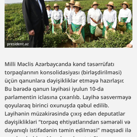
president.az
Milli Məclis Azərbaycanda kənd təsərrüfatı
torpaqlarının konsolidasiyası (birləşdirilməsi)
üçün qanunlara dəyişikliklər etməyə hazırlaşır.
Bu barədə qanun layihəsi iyulun 10-da
parlamentin iclasına çıxarılıb. Layihə səsverməyə
qoyularaq birinci oxunuşda qəbul edilib.
Layihənin müzakirəsində çıxış edən deputatlar
dəyişiklikləri “torpaq ehtiyatlarından səmərəli və
dayanıqlı istifadənin təmin edilməsi” məqsədi ilə