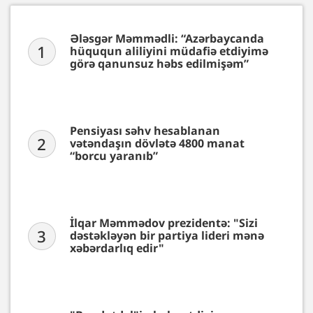
Ələsgər Məmmədli: “Azərbaycanda
1
hüququn aliliyini müdafiə etdiyimə
görə qanunsuz həbs edilmişəm”
Pensiyası səhv hesablanan
2
vətəndaşın dövlətə 4800 manat
“borcu yaranıb”
İlqar Məmmədov prezidentə: "Sizi
3
dəstəkləyən bir partiya lideri mənə
xəbərdarlıq edir"