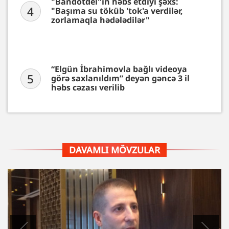
"Bandotdel"in həbs etdiyi şəxs:
4
"Başıma su töküb 'tok'a verdilər,
zorlamaqla hədələdilər"
“Elgün İbrahimovla bağlı videoya
5
görə saxlanıldım” deyən gəncə 3 il
həbs cəzası verilib
DAVAMLI MÖVZULAR