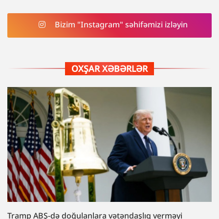
Bizim "Instagram" səhifəmizi izləyin
OXŞAR XƏBƏRLƏR
Tramp ABŞ-də doğulanlara vətəndaşlıq verməyi