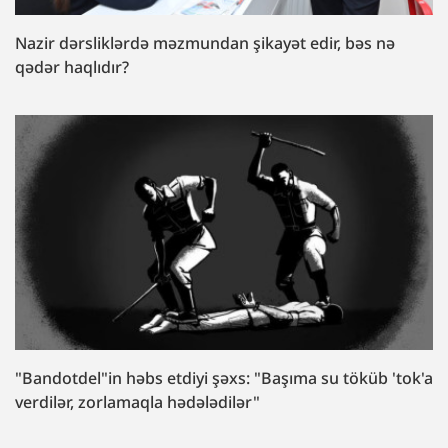
Nazir dərsliklərdə məzmundan şikayət edir, bəs nə
qədər haqlıdır?
"Bandotdel"in həbs etdiyi şəxs: "Başıma su töküb 'tok'a
verdilər, zorlamaqla hədələdilər"