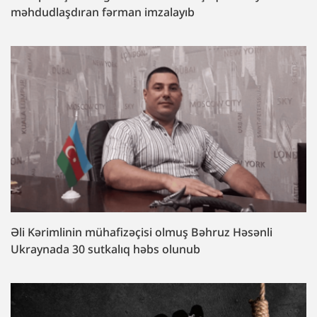
məhdudlaşdıran fərman imzalayıb
Əli Kərimlinin mühafizəçisi olmuş Bəhruz Həsənli
Ukraynada 30 sutkalıq həbs olunub