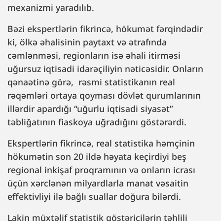
mexanizmi yaradılıb.
Bəzi ekspertlərin fikrincə, hökumət fərqindədir
ki, ölkə əhalisinin paytaxt və ətrafında
cəmlənməsi, regionların isə əhali itirməsi
uğursuz iqtisadi idarəçiliyin nəticəsidir. Onların
qənaətinə görə, rəsmi statistikanın real
rəqəmləri ortaya qoyması dövlət qurumlarının
illərdir apardığı “uğurlu iqtisadi siyasət”
təbliğatının fiaskoya uğradığını göstərərdi.
Ekspertlərin fikrincə, real statistika həmçinin
hökumətin son 20 ildə həyata keçirdiyi beş
regional inkişaf proqramının və onların icrası
üçün xərclənən milyardlarla manat vəsaitin
effektivliyi ilə bağlı suallar doğura bilərdi.
Lakin müxtəlif statistik göstəricilərin təhlili