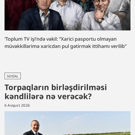
‘Toplum TV işi’ndə vəkil: “Xarici pasportu olmayan
müvəkkillərimə xaricdən pul gətirmək ittihamı verilib”
SOSIAL
Torpaqların birləşdirilməsi
kəndlilərə nə verəcək?
6 Avqust 2026