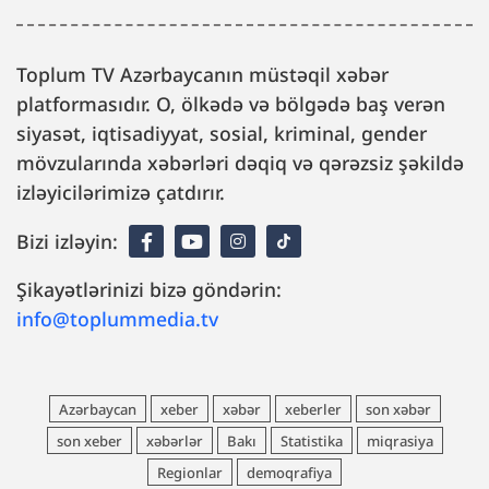
Toplum TV Azərbaycanın müstəqil xəbər
platformasıdır. O, ölkədə və bölgədə baş verən
siyasət, iqtisadiyyat, sosial, kriminal, gender
mövzularında xəbərləri dəqiq və qərəzsiz şəkildə
izləyicilərimizə çatdırır.
Bizi izləyin:
Şikayətlərinizi bizə göndərin:
info@toplummedia.tv
Azərbaycan
xeber
xəbər
xeberler
son xəbər
son xeber
xəbərlər
Bakı
Statistika
miqrasiya
Regionlar
demoqrafiya