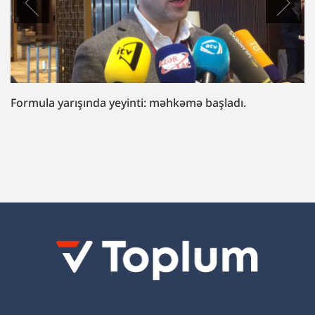
“Fazil Mustafaya sui-qəsd işi”ndə müttəhim:
“Hədələdilər ki, qol çəkməsən, arvadını bura
gətirəcəyik”