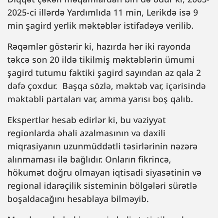
2025-ci illərdə Yardımlıda 11 min, Lerikdə isə 9
min şagird yerlik məktəblər istifadəyə verilib.
Rəqəmlər göstərir ki, hazırda hər iki rayonda
təkcə son 20 ildə tikilmiş məktəblərin ümumi
şagird tutumu faktiki şagird sayından az qala 2
dəfə çoxdur. Başqa sözlə, məktəb var, içərisində
məktəbli partaları var, amma yarısı boş qalıb.
Ekspertlər hesab edirlər ki, bu vəziyyət
regionlarda əhali azalmasının və daxili
miqrasiyanın uzunmüddətli təsirlərinin nəzərə
alınmaması ilə bağlıdır. Onların fikrincə,
hökumət doğru olmayan iqtisadi siyasətinin və
regional idarəçilik sisteminin bölgələri sürətlə
boşaldacağını hesablaya bilməyib.