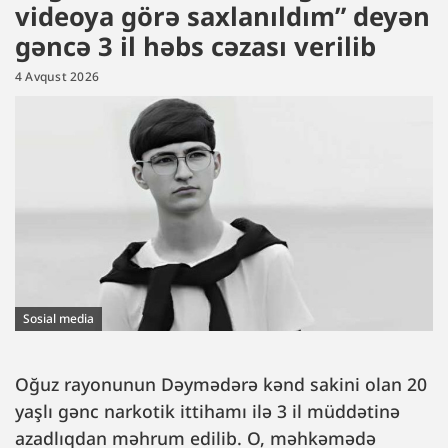
videoya görə saxlanıldım” deyən
gəncə 3 il həbs cəzası verilib
4 Avqust 2026
Sosial media
Oğuz rayonunun Dəymədərə kənd sakini olan 20
yaşlı gənc narkotik ittihamı ilə 3 il müddətinə
azadlıqdan məhrum edilib. O, məhkəmədə