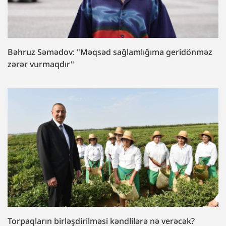
Bəhruz Səmədov: "Məqsəd sağlamlığıma geridönməz
zərər vurmaqdır"
Torpaqların birləşdirilməsi kəndlilərə nə verəcək?