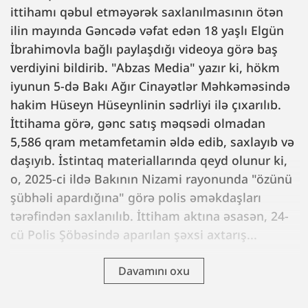
ittihamı qəbul etməyərək saxlanılmasının ötən
ilin mayında Gəncədə vəfat edən 18 yaşlı Elgün
İbrahimovla bağlı paylaşdığı videoya görə baş
verdiyini bildirib. "Abzas Media" yazır ki, hökm
iyunun 5-də Bakı Ağır Cinayətlər Məhkəməsində
hakim Hüseyn Hüseynlinin sədrliyi ilə çıxarılıb.
İttihama görə, gənc satış məqsədi olmadan
5,586 qram metamfetamin əldə edib, saxlayıb və
daşıyıb. İstintaq materiallarında qeyd olunur ki,
o, 2025-ci ildə Bakının Nizami rayonunda "özünü
şübhəli apardığına" görə polis əməkdaşları
tərəfindən saxlanılıb. İttiham aktına əsasən, 24-
cü Polis Şöbəsində aparılan şəxsi axtarış...
Davamını oxu