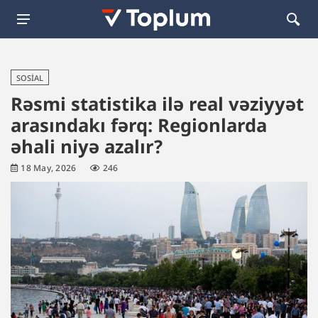
SOSIAL
Rəsmi statistika ilə real vəziyyət
arasındakı fərq: Regionlarda
əhali niyə azalır?
18 May, 2026
246