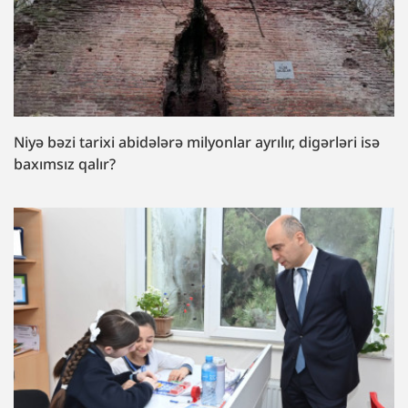
Niyə bəzi tarixi abidələrə milyonlar ayrılır, digərləri isə
baxımsız qalır?