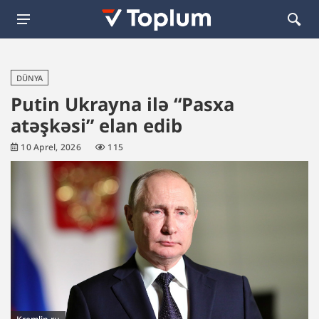
DÜNYA
Putin Ukrayna ilə “Pasxa
atəşkəsi” elan edib
10 Aprel, 2026
115