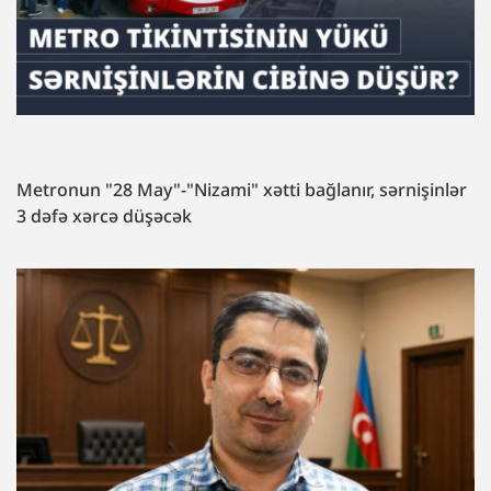
Metronun "28 May"-"Nizami" xətti bağlanır, sərnişinlər
3 dəfə xərcə düşəcək