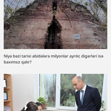
Niyə bəzi tarixi abidələrə milyonlar ayrılır, digərləri isə
baxımsız qalır?