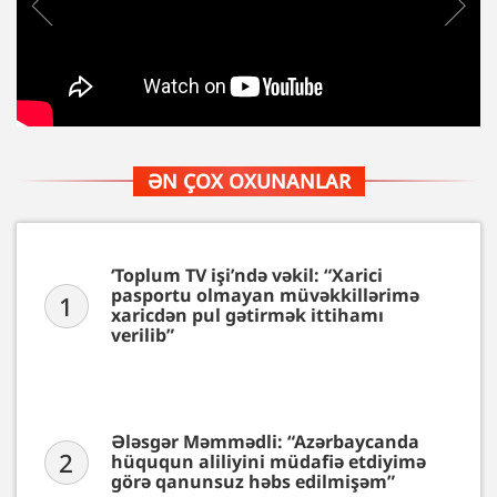
ƏN ÇOX OXUNANLAR
‘Toplum TV işi’ndə vəkil: “Xarici
pasportu olmayan müvəkkillərimə
1
xaricdən pul gətirmək ittihamı
verilib”
Ələsgər Məmmədli: “Azərbaycanda
2
hüququn aliliyini müdafiə etdiyimə
görə qanunsuz həbs edilmişəm”