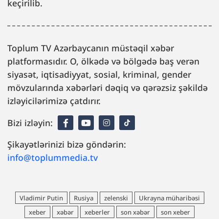
keçirilib.
Toplum TV Azərbaycanın müstəqil xəbər
platformasıdır. O, ölkədə və bölgədə baş verən
siyasət, iqtisadiyyat, sosial, kriminal, gender
mövzularında xəbərləri dəqiq və qərəzsiz şəkildə
izləyicilərimizə çatdırır.
Bizi izləyin:
Şikayətlərinizi bizə göndərin:
info@toplummedia.tv
Vladimir Putin
Rusiya
zelenski
Ukrayna müharibəsi
xeber
xəbər
xeberler
son xəbər
son xeber