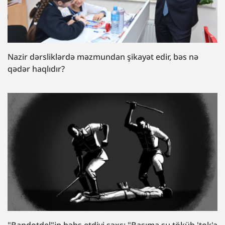
Nazir dərsliklərdə məzmundan şikayət edir, bəs nə
qədər haqlıdır?