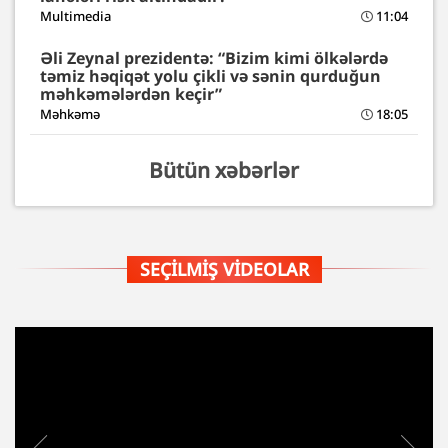
Multimedia
11:04
Əli Zeynal prezidentə: “Bizim kimi ölkələrdə
təmiz həqiqət yolu çikli və sənin qurduğun
məhkəmələrdən keçir”
Məhkəmə
18:05
Bütün xəbərlər
SEÇILMIŞ VIDEOLAR