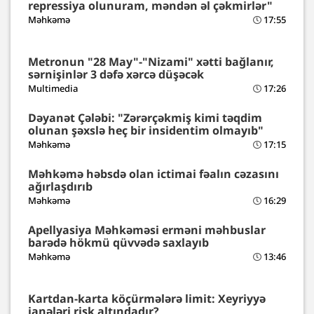
repressiya olunuram, məndən əl çəkmirlər"
Məhkəmə
17:55
Metronun "28 May"-"Nizami" xətti bağlanır,
sərnişinlər 3 dəfə xərcə düşəcək
Multimedia
17:26
Dəyanət Çələbi: "Zərərçəkmiş kimi təqdim
olunan şəxslə heç bir insidentim olmayıb"
Məhkəmə
17:15
Məhkəmə həbsdə olan ictimai fəalın cəzasını
ağırlaşdırıb
Məhkəmə
16:29
Apellyasiya Məhkəməsi erməni məhbuslar
barədə hökmü qüvvədə saxlayıb
Məhkəmə
13:46
Kartdan-karta köçürmələrə limit: Xeyriyyə
ianələri risk altındadır?