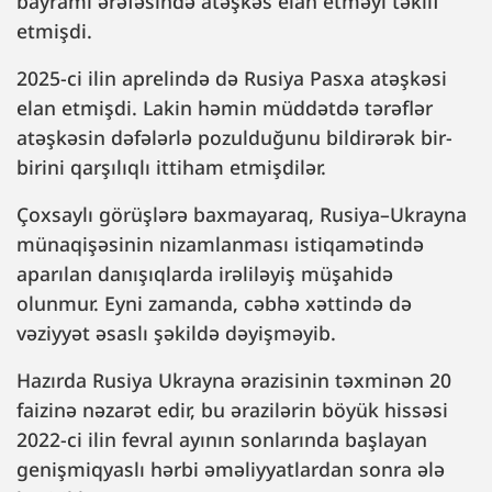
bayramı ərəfəsində atəşkəs elan etməyi təklif
etmişdi.
2025-ci ilin aprelində də Rusiya Pasxa atəşkəsi
elan etmişdi. Lakin həmin müddətdə tərəflər
atəşkəsin dəfələrlə pozulduğunu bildirərək bir-
birini qarşılıqlı ittiham etmişdilər.
Çoxsaylı görüşlərə baxmayaraq, Rusiya–Ukrayna
münaqişəsinin nizamlanması istiqamətində
aparılan danışıqlarda irəliləyiş müşahidə
olunmur. Eyni zamanda, cəbhə xəttində də
vəziyyət əsaslı şəkildə dəyişməyib.
Hazırda Rusiya Ukrayna ərazisinin təxminən 20
faizinə nəzarət edir, bu ərazilərin böyük hissəsi
2022-ci ilin fevral ayının sonlarında başlayan
genişmiqyaslı hərbi əməliyyatlardan sonra ələ