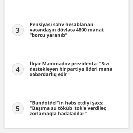
Pensiyası səhv hesablanan
3
vətəndaşın dövlətə 4800 manat
“borcu yaranıb”
İlqar Məmmədov prezidentə: "Sizi
4
dəstəkləyən bir partiya lideri mənə
xəbərdarlıq edir"
"Bandotdel"in həbs etdiyi şəxs:
5
"Başıma su töküb 'tok'a verdilər,
zorlamaqla hədələdilər"