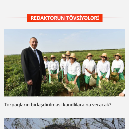
REDAKTORUN TÖVSIYƏLƏRI
Torpaqların birləşdirilməsi kəndlilərə nə verəcək?