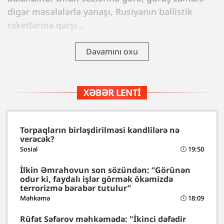
digər məsələlərlə yanaşı, Rusiyanın ballistik
raketlərinə qarşı...
Davamını oxu
XƏBƏR LENTI
Torpaqların birləşdirilməsi kəndlilərə nə
verəcək?
Sosial
19:50
İlkin Əmrahovun son sözündən: “Görünən
odur ki, faydalı işlər görmək ökəmizdə
terrorizmə bərabər tutulur”
Məhkəmə
18:09
Rüfət Səfərov məhkəmədə: "İkinci dəfədir