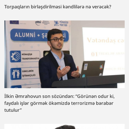
Torpaqların birləşdirilməsi kəndlilərə nə verəcək?
İlkin Əmrahovun son sözündən: “Görünən odur ki,
faydalı işlər görmək ökəmizdə terrorizmə bərabər
tutulur”