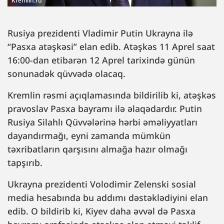
Kremlin.ru
Rusiya prezidenti Vladimir Putin Ukrayna ilə
“Pasxa atəşkəsi” elan edib. Atəşkəs 11 Aprel saat
16:00-dan etibarən 12 Aprel tarixində günün
sonunadək qüvvədə olacaq.
Kremlin rəsmi açıqlamasında bildirilib ki, atəşkəs
pravoslav Pasxa bayramı ilə əlaqədardır. Putin
Rusiya Silahlı Qüvvələrinə hərbi əməliyyatları
dayandırmağı, eyni zamanda mümkün
təxribatların qarşısını almağa hazır olmağı
tapşırıb.
Ukrayna prezidenti Volodimir Zelenski sosial
media hesabında bu addımı dəstəklədiyini elan
edib. O bildirib ki, Kiyev daha əvvəl də Pasxa