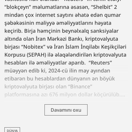
“blokçeyn” məlumatlarına əsasən, “Shelbit” 2
mindən çox internet saytını əhatə edən qumar
şəbəkəsinin maliyyə əməliyyatlarını həyata
keçirib. Birja həmçinin beynəlxalq sanksiyalar
altında olan İran Mərkəzi Bankı, kriptovalyuta
birjası “Nobitex” və İran İslam İnqilabı Keşikçiləri
Korpusu (SEPAH) ilə əlaqələndirilən kriptovalyuta
hesabları ilə əməliyyatlar aparıb. “Reuters”
müəyyən edib ki, 2024-cü ilin may ayından
etibarən bu hesablardan dünyanın ən böyük
kriptovalyuta birjası olan “Binance”
platformasına azı 676 milyon dollar köçürülüb....
Davamını oxu
DÜNYA