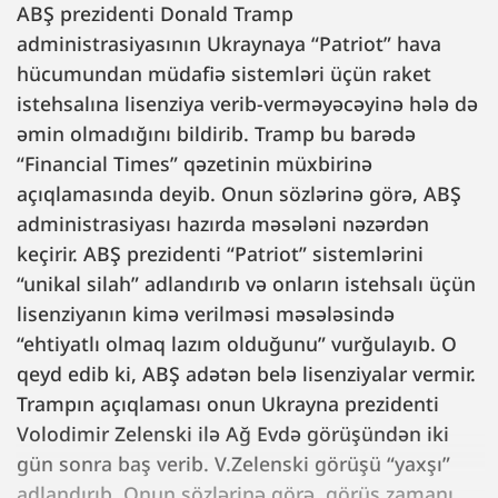
ABŞ prezidenti Donald Tramp
administrasiyasının Ukraynaya “Patriot” hava
hücumundan müdafiə sistemləri üçün raket
istehsalına lisenziya verib-verməyəcəyinə hələ də
əmin olmadığını bildirib. Tramp bu barədə
“Financial Times” qəzetinin müxbirinə
açıqlamasında deyib. Onun sözlərinə görə, ABŞ
administrasiyası hazırda məsələni nəzərdən
keçirir. ABŞ prezidenti “Patriot” sistemlərini
“unikal silah” adlandırıb və onların istehsalı üçün
lisenziyanın kimə verilməsi məsələsində
“ehtiyatlı olmaq lazım olduğunu” vurğulayıb. O
qeyd edib ki, ABŞ adətən belə lisenziyalar vermir.
Trampın açıqlaması onun Ukrayna prezidenti
Volodimir Zelenski ilə Ağ Evdə görüşündən iki
gün sonra baş verib. V.Zelenski görüşü “yaxşı”
adlandırıb. Onun sözlərinə görə, görüş zamanı