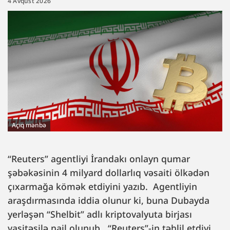
4 Avqust 2026
Açıq mənbə
“Reuters” agentliyi İrandakı onlayn qumar
şəbəkəsinin 4 milyard dollarlıq vəsaiti ölkədən
çıxarmağa kömək etdiyini yazıb. Agentliyin
araşdırmasında iddia olunur ki, buna Dubayda
yerləşən “Shelbit” adlı kriptovalyuta birjası
vasitəsilə nail olunub. “Reuters”-in təhlil etdiyi