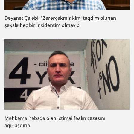
Dəyanət Çələbi: "Zərərçəkmiş kimi təqdim olunan
şəxslə heç bir insidentim olmayıb"
Məhkəmə həbsdə olan ictimai fəalın cəzasını
ağırlaşdırıb