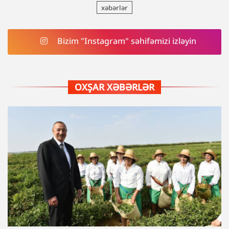
xəbərlər
Bizim "Instagram" səhifəmizi izləyin
OXŞAR XƏBƏRLƏR