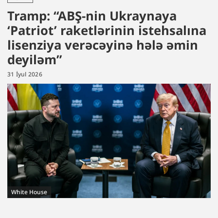
Tramp: “ABŞ-nin Ukraynaya
‘Patriot’ raketlərinin istehsalına
lisenziya verəcəyinə hələ əmin
deyiləm”
31 İyul 2026
White House