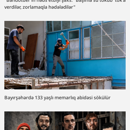
"Bandotdel"in həbs etdiyi şəxs: "Başıma su töküb 'tok'a
verdilər, zorlamaqla hədələdilər"
Bayırşəhərdə 133 yaşlı memarlıq abidəsi sökülür