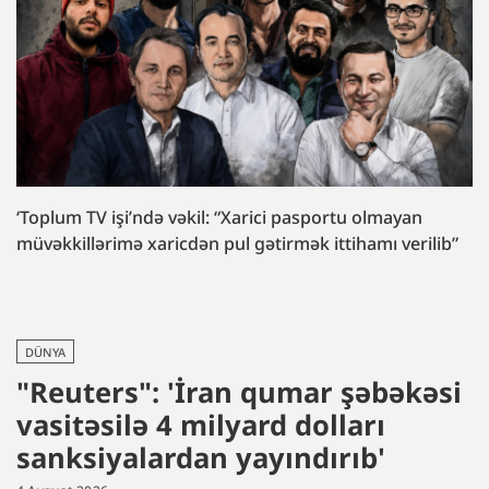
‘Toplum TV işi’ndə vəkil: “Xarici pasportu olmayan
müvəkkillərimə xaricdən pul gətirmək ittihamı verilib”
DÜNYA
"Reuters": 'İran qumar şəbəkəsi
vasitəsilə 4 milyard dolları
sanksiyalardan yayındırıb'