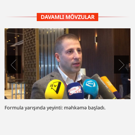
DAVAMLI MÖVZULAR
“Fazil Mustafaya sui-qəsd işi”ndə müttəhim:
“Hədələdilər ki, qol çəkməsən, arvadını bura
gətirəcəyik”