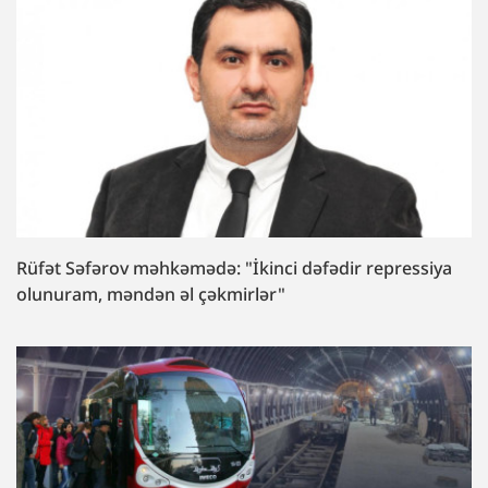
Rüfət Səfərov məhkəmədə: "İkinci dəfədir repressiya
olunuram, məndən əl çəkmirlər"