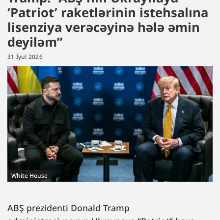
‘Patriot’ raketlərinin istehsalına
lisenziya verəcəyinə hələ əmin
deyiləm”
31 İyul 2026
White House
ABŞ prezidenti Donald Tramp