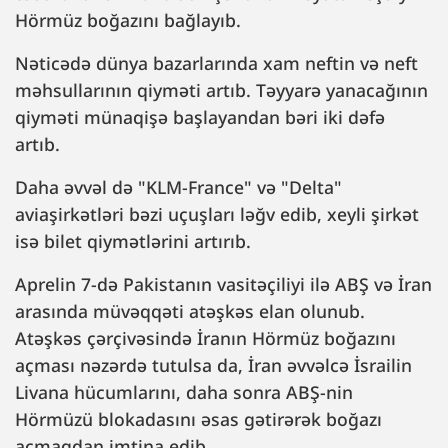
Hörmüz boğazını bağlayıb.
Nəticədə dünya bazarlarında xam neftin və neft
məhsullarının qiyməti artıb. Təyyarə yanacağının
qiyməti münaqişə başlayandan bəri iki dəfə
artıb.
Daha əvvəl də "KLM-France" və "Delta"
aviaşirkətləri bəzi uçuşları ləğv edib, xeyli şirkət
isə bilet qiymətlərini artırıb.
Aprelin 7-də Pakistanın vasitəçiliyi ilə ABŞ və İran
arasında müvəqqəti atəşkəs elan olunub.
Atəşkəs çərçivəsində İranın Hörmüz boğazını
açması nəzərdə tutulsa da, İran əvvəlcə İsrailin
Livana hücumlarını, daha sonra ABŞ-nin
Hörmüzü blokadasını əsas gətirərək boğazı
açmaqdan imtina edib.