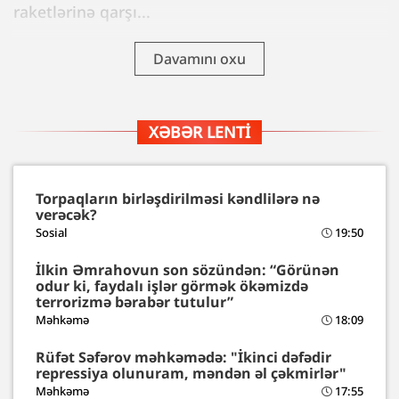
raketlərinə qarşı...
Davamını oxu
XƏBƏR LENTI
Torpaqların birləşdirilməsi kəndlilərə nə
verəcək?
Sosial
19:50
İlkin Əmrahovun son sözündən: “Görünən
odur ki, faydalı işlər görmək ökəmizdə
terrorizmə bərabər tutulur”
Məhkəmə
18:09
Rüfət Səfərov məhkəmədə: "İkinci dəfədir
repressiya olunuram, məndən əl çəkmirlər"
Məhkəmə
17:55