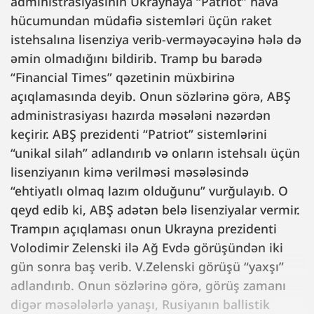
administrasiyasının Ukraynaya “Patriot” hava
hücumundan müdafiə sistemləri üçün raket
istehsalına lisenziya verib-verməyəcəyinə hələ də
əmin olmadığını bildirib. Tramp bu barədə
“Financial Times” qəzetinin müxbirinə
açıqlamasında deyib. Onun sözlərinə görə, ABŞ
administrasiyası hazırda məsələni nəzərdən
keçirir. ABŞ prezidenti “Patriot” sistemlərini
“unikal silah” adlandırıb və onların istehsalı üçün
lisenziyanın kimə verilməsi məsələsində
“ehtiyatlı olmaq lazım olduğunu” vurğulayıb. O
qeyd edib ki, ABŞ adətən belə lisenziyalar vermir.
Trampın açıqlaması onun Ukrayna prezidenti
Volodimir Zelenski ilə Ağ Evdə görüşündən iki
gün sonra baş verib. V.Zelenski görüşü “yaxşı”
adlandırıb. Onun sözlərinə görə, görüş zamanı
digər məsələlərlə yanaşı, Rusiyanın ballistik