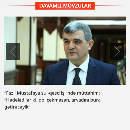
DAVAMLI MÖVZULAR
“Fazil Mustafaya sui-qəsd işi”ndə müttəhim:
“Hədələdilər ki, qol çəkməsən, arvadını bura
gətirəcəyik”