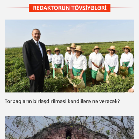
REDAKTORUN TÖVSIYƏLƏRI
Torpaqların birləşdirilməsi kəndlilərə nə verəcək?