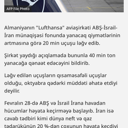
AFP File Photo
Almaniyanın "Lufthansa" aviaşirkəti ABŞ-İsrail-
İran münaqişəsi fonunda yanacaq qiymətlərinin
artmasına görə 20 min uçuşu ləğv edib.
Şirkət yaydığı açıqlamada bununla 40 min ton
yanacağa qənaət edəcəyini bildirib.
Ləğv edilən uçuşların qısaməsafəli uçuşlar
olduğu, oktyabra qədərki müddəti əhatə etdiyi
deyilir.
Fevralın 28-də ABŞ və İsrail İrana havadan
hücumlar həyata keçirməyə başlayıb. İran isə
cavab tədbiri kimi dünya neft və qaz
tədarükünün 20 %-dən çoxunun həyata keçdiyi