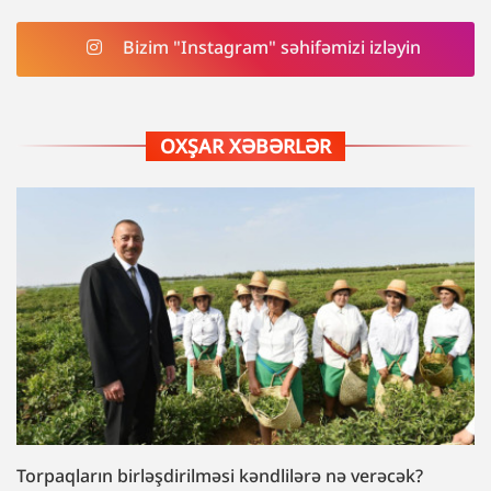
Bizim "Instagram" səhifəmizi izləyin
OXŞAR XƏBƏRLƏR
Torpaqların birləşdirilməsi kəndlilərə nə verəcək?