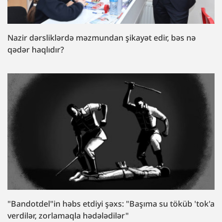
Nazir dərsliklərdə məzmundan şikayət edir, bəs nə
qədər haqlıdır?
"Bandotdel"in həbs etdiyi şəxs: "Başıma su töküb 'tok'a
verdilər, zorlamaqla hədələdilər"