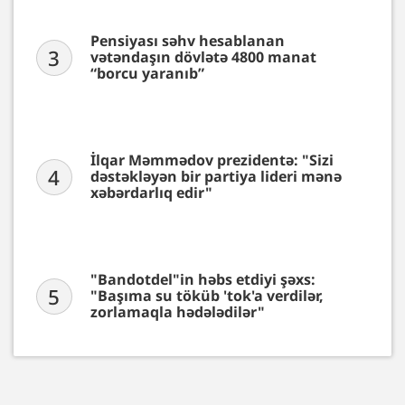
Pensiyası səhv hesablanan
3
vətəndaşın dövlətə 4800 manat
“borcu yaranıb”
İlqar Məmmədov prezidentə: "Sizi
4
dəstəkləyən bir partiya lideri mənə
xəbərdarlıq edir"
"Bandotdel"in həbs etdiyi şəxs:
5
"Başıma su töküb 'tok'a verdilər,
zorlamaqla hədələdilər"