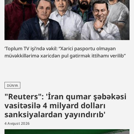
‘Toplum TV işi’ndə vəkil: “Xarici pasportu olmayan
müvəkkillərimə xaricdən pul gətirmək ittihamı verilib”
DÜNYA
"Reuters": 'İran qumar şəbəkəsi
vasitəsilə 4 milyard dolları
sanksiyalardan yayındırıb'
4 Avqust 2026