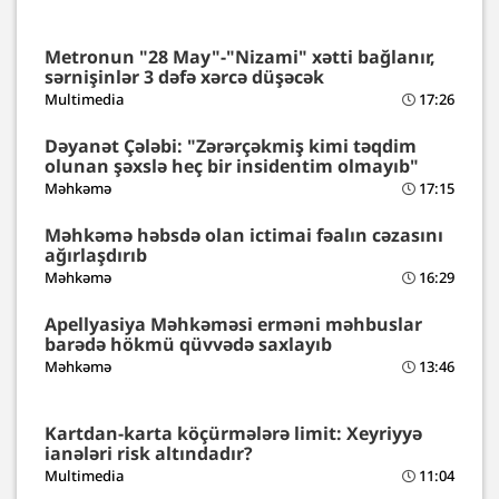
Metronun "28 May"-"Nizami" xətti bağlanır,
sərnişinlər 3 dəfə xərcə düşəcək
Multimedia
17:26
Dəyanət Çələbi: "Zərərçəkmiş kimi təqdim
olunan şəxslə heç bir insidentim olmayıb"
Məhkəmə
17:15
Məhkəmə həbsdə olan ictimai fəalın cəzasını
ağırlaşdırıb
Məhkəmə
16:29
Apellyasiya Məhkəməsi erməni məhbuslar
barədə hökmü qüvvədə saxlayıb
Məhkəmə
13:46
Kartdan-karta köçürmələrə limit: Xeyriyyə
ianələri risk altındadır?
Multimedia
11:04