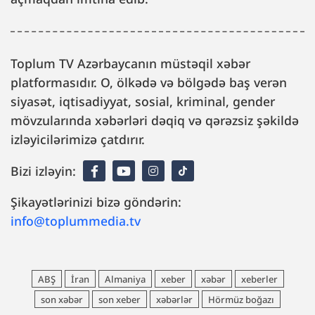
Toplum TV Azərbaycanın müstəqil xəbər
platformasıdır. O, ölkədə və bölgədə baş verən
siyasət, iqtisadiyyat, sosial, kriminal, gender
mövzularında xəbərləri dəqiq və qərəzsiz şəkildə
izləyicilərimizə çatdırır.
Bizi izləyin:
Şikayətlərinizi bizə göndərin:
info@toplummedia.tv
ABŞ
İran
Almaniya
xeber
xəbər
xeberler
son xəbər
son xeber
xəbərlər
Hörmüz boğazı