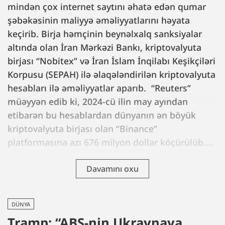
mindən çox internet saytını əhatə edən qumar
şəbəkəsinin maliyyə əməliyyatlarını həyata
keçirib. Birja həmçinin beynəlxalq sanksiyalar
altında olan İran Mərkəzi Bankı, kriptovalyuta
birjası “Nobitex” və İran İslam İnqilabı Keşikçiləri
Korpusu (SEPAH) ilə əlaqələndirilən kriptovalyuta
hesabları ilə əməliyyatlar aparıb. “Reuters”
müəyyən edib ki, 2024-cü ilin may ayından
etibarən bu hesablardan dünyanın ən böyük
kriptovalyuta birjası olan “Binance”
platformasına azı 676 milyon dollar köçürülüb....
Davamını oxu
DÜNYA
Tramp: “ABŞ-nin Ukraynaya