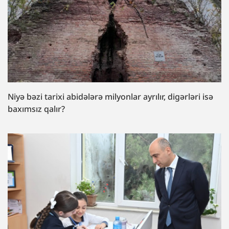
Niyə bəzi tarixi abidələrə milyonlar ayrılır, digərləri isə
baxımsız qalır?