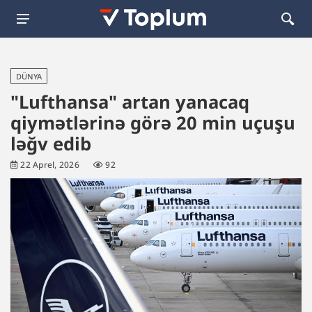
DÜNYA
"Lufthansa" artan yanacaq
qiymətlərinə görə 20 min uçuşu
ləğv edib
22 Aprel, 2026
92