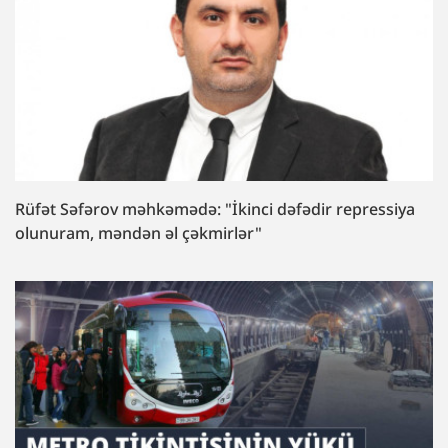
Rüfət Səfərov məhkəmədə: "İkinci dəfədir repressiya
olunuram, məndən əl çəkmirlər"