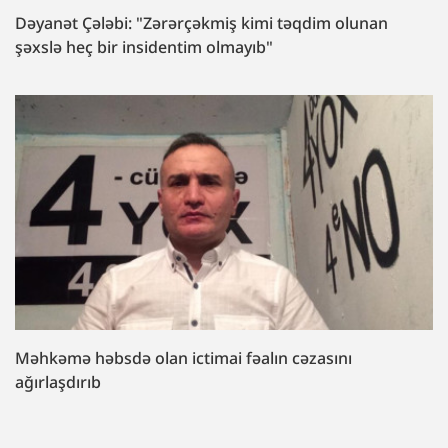
Dəyanət Çələbi: "Zərərçəkmiş kimi təqdim olunan
şəxslə heç bir insidentim olmayıb"
Məhkəmə həbsdə olan ictimai fəalın cəzasını
ağırlaşdırıb