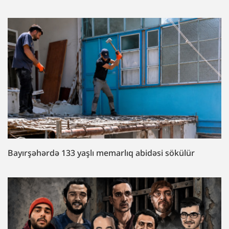
Bayırşəhərdə 133 yaşlı memarlıq abidəsi sökülür