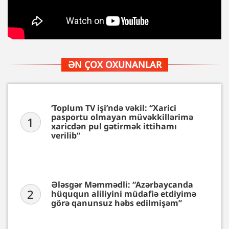
ƏN ÇOX OXUNANLAR
‘Toplum TV işi’ndə vəkil: “Xarici
pasportu olmayan müvəkkillərimə
1
xaricdən pul gətirmək ittihamı
verilib”
Ələsgər Məmmədli: “Azərbaycanda
2
hüququn aliliyini müdafiə etdiyimə
görə qanunsuz həbs edilmişəm”