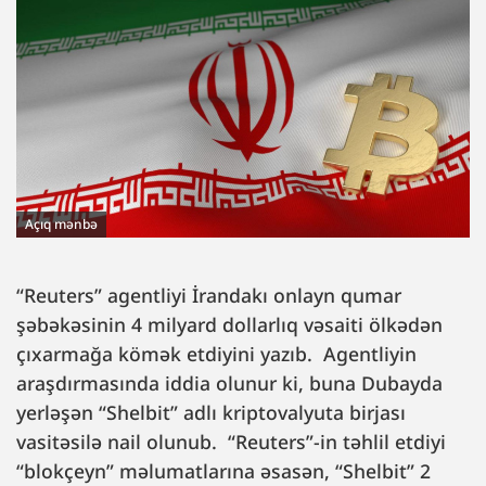
Açıq mənbə
“Reuters” agentliyi İrandakı onlayn qumar
şəbəkəsinin 4 milyard dollarlıq vəsaiti ölkədən
çıxarmağa kömək etdiyini yazıb. Agentliyin
araşdırmasında iddia olunur ki, buna Dubayda
yerləşən “Shelbit” adlı kriptovalyuta birjası
vasitəsilə nail olunub. “Reuters”-in təhlil etdiyi
“blokçeyn” məlumatlarına əsasən, “Shelbit” 2