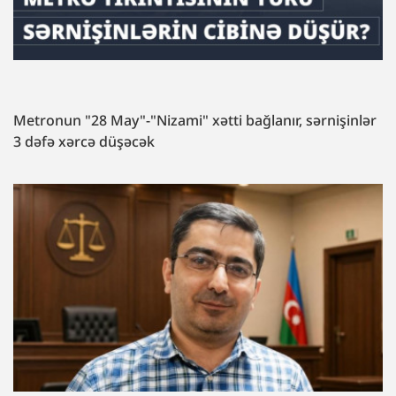
Metronun "28 May"-"Nizami" xətti bağlanır, sərnişinlər
3 dəfə xərcə düşəcək