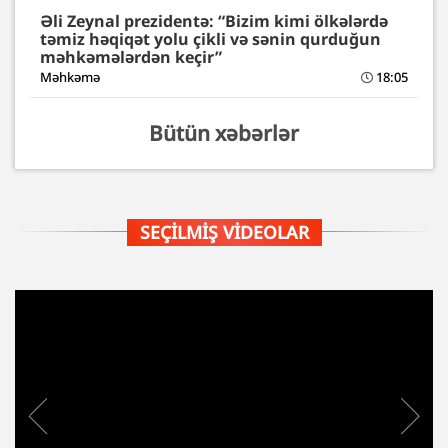
Əli Zeynal prezidentə: “Bizim kimi ölkələrdə
təmiz həqiqət yolu çikli və sənin qurduğun
məhkəmələrdən keçir”
Məhkəmə
18:05
Bütün xəbərlər
SEÇILMIŞ VIDEOLAR