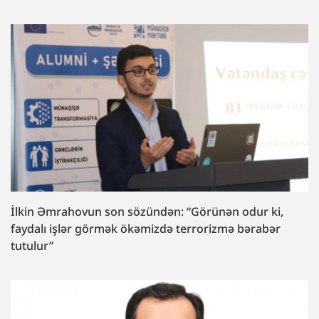
İlkin Əmrahovun son sözündən: “Görünən odur ki,
faydalı işlər görmək ökəmizdə terrorizmə bərabər
tutulur”