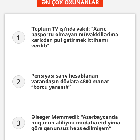
ƏN ÇOX OXUNANLAR
‘Toplum TV işi’ndə vəkil: “Xarici
pasportu olmayan müvəkkillərimə
1
xaricdən pul gətirmək ittihamı
verilib”
Pensiyası səhv hesablanan
2
vətəndaşın dövlətə 4800 manat
“borcu yaranıb”
Ələsgər Məmmədli: “Azərbaycanda
3
hüququn aliliyini müdafiə etdiyimə
görə qanunsuz həbs edilmişəm”