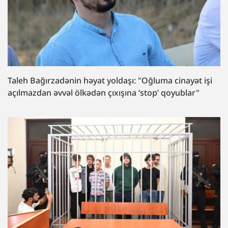
Taleh Bağırzadənin həyat yoldaşı: "Oğluma cinayət işi
açılmazdan əvvəl ölkədən çıxışına ‘stop’ qoyublar"