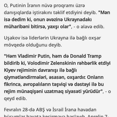
O, Putinin İranın nüvə proqramı üzrə
danışıqlarda iştirakını təklif etdiyini deyib.
"Mən
isə dedim ki, onun əvəzinə Ukraynadakı
müharibəni bitirsə, yaxşı olar"
, - o əlavə edib.
Uşakov isə liderlərin Ukrayna ilə bağlı oxşar
mövqedə olduğunu deyib.
"Həm Vladimir Putin, həm də Donald Tramp
bildirib ki, Volodimir Zelenskinin rəhbərlik etdiyi
Kiyev rejiminin davranışı ilə bağlı
qiymətləndirmələri, əsasən, oxşardır. Onların
fikrincə, avropalıların təşviqi və dəstəyi ilə bu
rejim münaqişəni uzatmaq siyasəti yürüdür"
, - o
qeyd edib.
Fevralın 28-də ABŞ və İsrail İrana havadan
hücumlar həyata keçirməyə başlayıb. Aprelin 7-