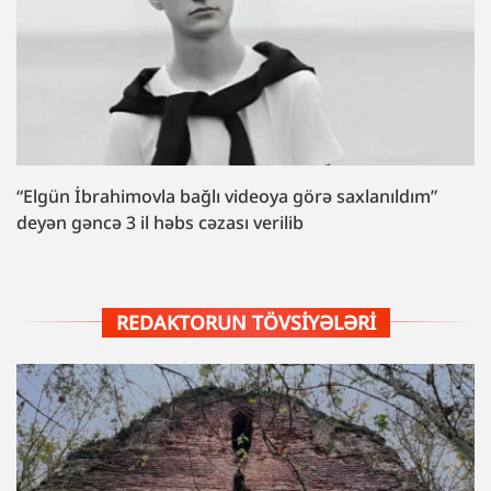
“Elgün İbrahimovla bağlı videoya görə saxlanıldım”
deyən gəncə 3 il həbs cəzası verilib
REDAKTORUN TÖVSIYƏLƏRI