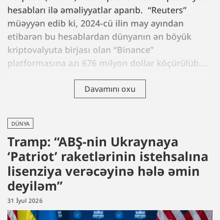
hesabları ilə əməliyyatlar aparıb. “Reuters”
müəyyən edib ki, 2024-cü ilin may ayından
etibarən bu hesablardan dünyanın ən böyük
kriptovalyuta birjası olan “Binance”
platformasına azı 676 milyon dollar köçürülüb....
Davamını oxu
DÜNYA
Tramp: “ABŞ-nin Ukraynaya
‘Patriot’ raketlərinin istehsalına
lisenziya verəcəyinə hələ əmin
deyiləm”
31 İyul 2026