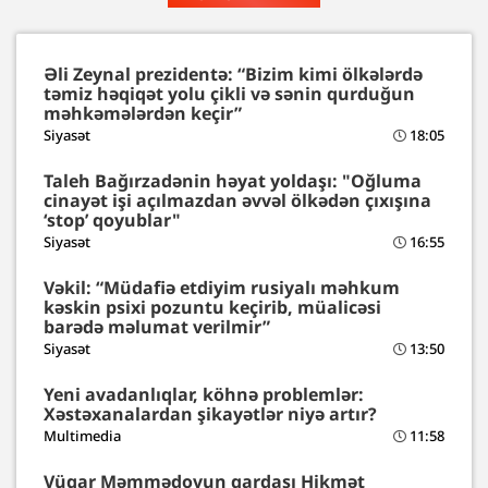
Əli Zeynal prezidentə: “Bizim kimi ölkələrdə
təmiz həqiqət yolu çikli və sənin qurduğun
məhkəmələrdən keçir”
Siyasət
18:05
Taleh Bağırzadənin həyat yoldaşı: "Oğluma
cinayət işi açılmazdan əvvəl ölkədən çıxışına
‘stop’ qoyublar"
Siyasət
16:55
Vəkil: “Müdafiə etdiyim rusiyalı məhkum
kəskin psixi pozuntu keçirib, müalicəsi
barədə məlumat verilmir”
Siyasət
13:50
Yeni avadanlıqlar, köhnə problemlər:
Xəstəxanalardan şikayətlər niyə artır?
Multimedia
11:58
Vüqar Məmmədovun qardaşı Hikmət