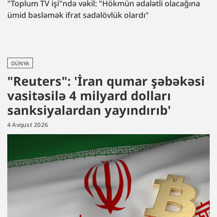
"Toplum TV işi"ndə vəkil: "Hökmün ədalətli olacağına
ümid bəsləmək ifrat sadəlövlük olardı"
DÜNYA
"Reuters": 'İran qumar şəbəkəsi
vasitəsilə 4 milyard dolları
sanksiyalardan yayındırıb'
4 Avqust 2026