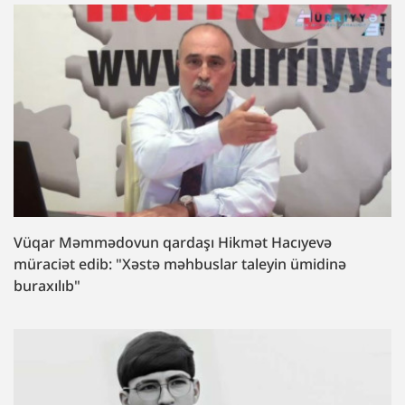
Vüqar Məmmədovun qardaşı Hikmət Hacıyevə
müraciət edib: "Xəstə məhbuslar taleyin ümidinə
buraxılıb"