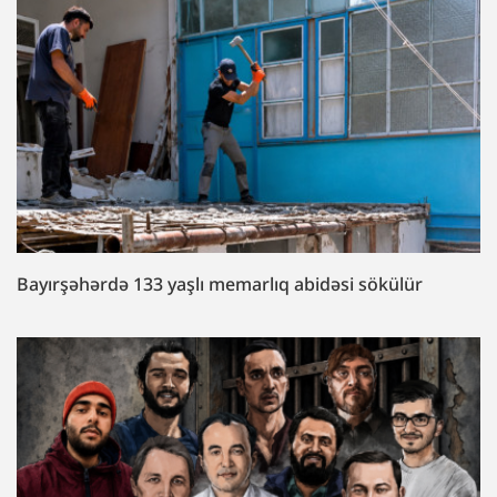
Bayırşəhərdə 133 yaşlı memarlıq abidəsi sökülür