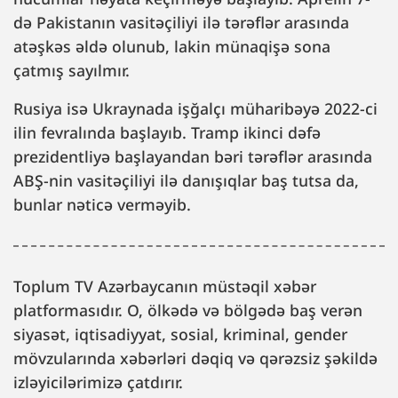
də Pakistanın vasitəçiliyi ilə tərəflər arasında
atəşkəs əldə olunub, lakin münaqişə sona
çatmış sayılmır.
Rusiya isə Ukraynada işğalçı müharibəyə 2022-ci
ilin fevralında başlayıb. Tramp ikinci dəfə
prezidentliyə başlayandan bəri tərəflər arasında
ABŞ-nin vasitəçiliyi ilə danışıqlar baş tutsa da,
bunlar nəticə verməyib.
Toplum TV Azərbaycanın müstəqil xəbər
platformasıdır. O, ölkədə və bölgədə baş verən
siyasət, iqtisadiyyat, sosial, kriminal, gender
mövzularında xəbərləri dəqiq və qərəzsiz şəkildə
izləyicilərimizə çatdırır.