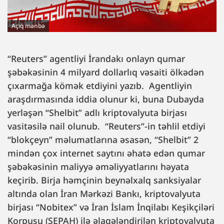
Açıq mənbə
“Reuters” agentliyi İrandakı onlayn qumar
şəbəkəsinin 4 milyard dollarlıq vəsaiti ölkədən
çıxarmağa kömək etdiyini yazıb. Agentliyin
araşdırmasında iddia olunur ki, buna Dubayda
yerləşən “Shelbit” adlı kriptovalyuta birjası
vasitəsilə nail olunub. “Reuters”-in təhlil etdiyi
“blokçeyn” məlumatlarına əsasən, “Shelbit” 2
mindən çox internet saytını əhatə edən qumar
şəbəkəsinin maliyyə əməliyyatlarını həyata
keçirib. Birja həmçinin beynəlxalq sanksiyalar
altında olan İran Mərkəzi Bankı, kriptovalyuta
birjası “Nobitex” və İran İslam İnqilabı Keşikçiləri
Korpusu (SEPAH) ilə əlaqələndirilən kriptovalyuta