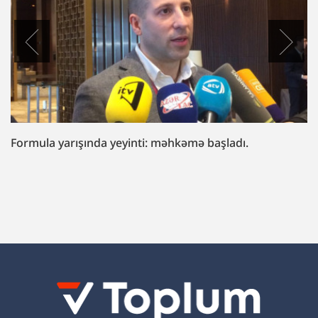
“Fazil Mustafaya sui-qəsd işi”ndə müttəhim:
“Hədələdilər ki, qol çəkməsən, arvadını bura
gətirəcəyik”