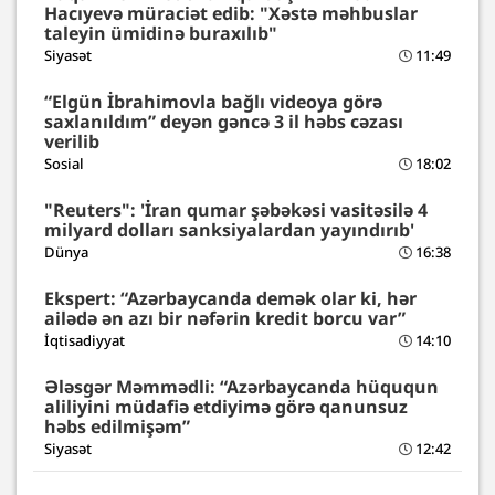
Hacıyevə müraciət edib: "Xəstə məhbuslar
taleyin ümidinə buraxılıb"
Siyasət
11:49
“Elgün İbrahimovla bağlı videoya görə
saxlanıldım” deyən gəncə 3 il həbs cəzası
verilib
Sosial
18:02
"Reuters": 'İran qumar şəbəkəsi vasitəsilə 4
milyard dolları sanksiyalardan yayındırıb'
Dünya
16:38
Ekspert: “Azərbaycanda demək olar ki, hər
ailədə ən azı bir nəfərin kredit borcu var”
İqtisadiyyat
14:10
Ələsgər Məmmədli: “Azərbaycanda hüququn
aliliyini müdafiə etdiyimə görə qanunsuz
həbs edilmişəm”
Siyasət
12:42