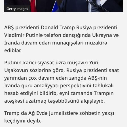
Getty images
ABŞ prezidenti Donald Tramp Rusiya prezidenti
Vladimir Putinlə telefon danışığında Ukrayna və
İranda davam edən münaqişələri müzakirə
ediblər.
Putinin xarici siyasət üzrə müşaviri Yuri
Uşakovun sözlərinə görə, Rusiya prezidenti saat
yarımdan çox davam edən zəngdə ABŞ-nin
İranda quru əməliyyatı perspektivini təhlükəli
hesab etdiyini bildirib, eyni zamanda Trampın
atəşkəsi uzatmaq təşəbbüsünü alqışlayıb.
Tramp da Ağ Evdə jurnalistlərə söhbətin yaxşı
keçdiyini deyib.