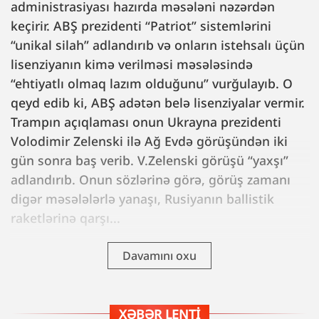
administrasiyası hazırda məsələni nəzərdən
keçirir. ABŞ prezidenti “Patriot” sistemlərini
“unikal silah” adlandırıb və onların istehsalı üçün
lisenziyanın kimə verilməsi məsələsində
“ehtiyatlı olmaq lazım olduğunu” vurğulayıb. O
qeyd edib ki, ABŞ adətən belə lisenziyalar vermir.
Trampın açıqlaması onun Ukrayna prezidenti
Volodimir Zelenski ilə Ağ Evdə görüşündən iki
gün sonra baş verib. V.Zelenski görüşü “yaxşı”
adlandırıb. Onun sözlərinə görə, görüş zamanı
digər məsələlərlə yanaşı, Rusiyanın ballistik
raketlərinə qarşı...
Davamını oxu
XƏBƏR LENTI