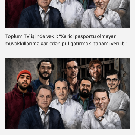
‘Toplum TV işi’ndə vəkil: “Xarici pasportu olmayan
müvəkkillərimə xaricdən pul gətirmək ittihamı verilib”