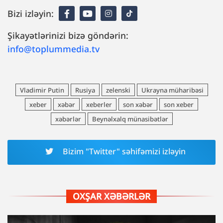
Bizi izləyin:
Şikayətlərinizi bizə göndərin:
info@toplummedia.tv
Vladimir Putin
Rusiya
zelenski
Ukrayna müharibəsi
xeber
xəbər
xeberler
son xəbər
son xeber
xəbərlər
Beynəlxalq münasibətlər
Bizim "Twitter" səhifəmizi izləyin
OXŞAR XƏBƏRLƏR