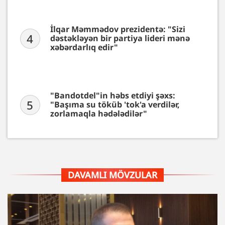
İlqar Məmmədov prezidentə: "Sizi
4
dəstəkləyən bir partiya lideri mənə
xəbərdarlıq edir"
"Bandotdel"in həbs etdiyi şəxs:
5
"Başıma su töküb 'tok'a verdilər,
zorlamaqla hədələdilər"
DAVAMLI MÖVZULAR