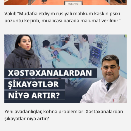
Vəkil: “Müdafiə etdiyim rusiyalı məhkum kəskin psixi
pozuntu keçirib, müalicəsi barədə məlumat verilmir”
Yeni avadanlıqlar, köhnə problemlər: Xəstəxanalardan
şikayətlər niyə artır?