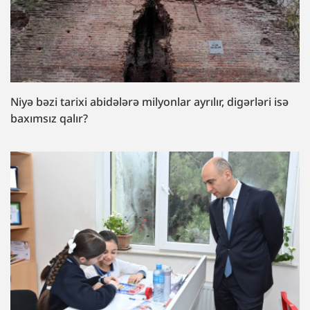
Niyə bəzi tarixi abidələrə milyonlar ayrılır, digərləri isə
baxımsız qalır?