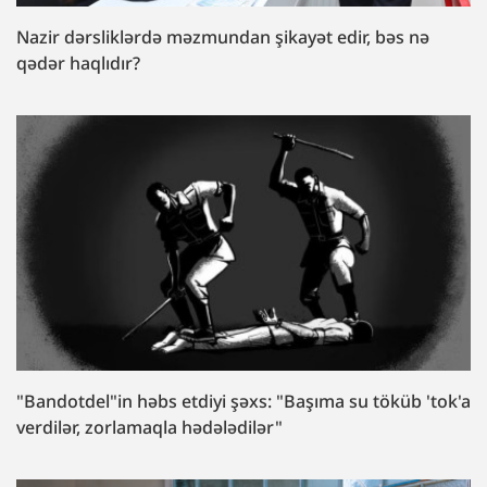
Nazir dərsliklərdə məzmundan şikayət edir, bəs nə
qədər haqlıdır?
"Bandotdel"in həbs etdiyi şəxs: "Başıma su töküb 'tok'a
verdilər, zorlamaqla hədələdilər"