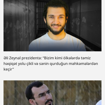
Əli Zeynal prezidentə: “Bizim kimi ölkələrdə təmiz
həqiqət yolu çikli və sənin qurduğun məhkəmələrdən
keçir”