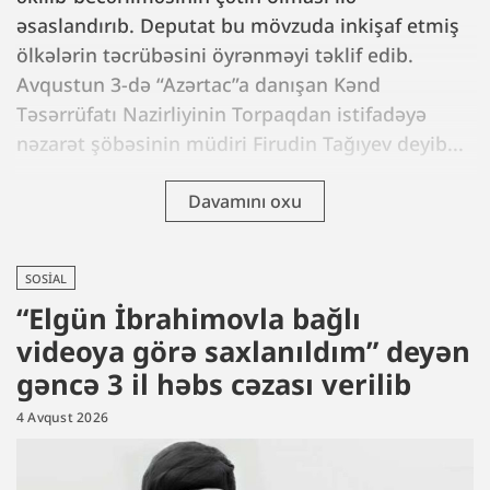
əsaslandırıb. Deputat bu mövzuda inkişaf etmiş
ölkələrin təcrübəsini öyrənməyi təklif edib.
Avqustun 3-də “Azərtac”a danışan Kənd
Təsərrüfatı Nazirliyinin Torpaqdan istifadəyə
nəzarət şöbəsinin müdiri Firudin Tağıyev deyib...
Davamını oxu
SOSIAL
“Elgün İbrahimovla bağlı
videoya görə saxlanıldım” deyən
gəncə 3 il həbs cəzası verilib
4 Avqust 2026