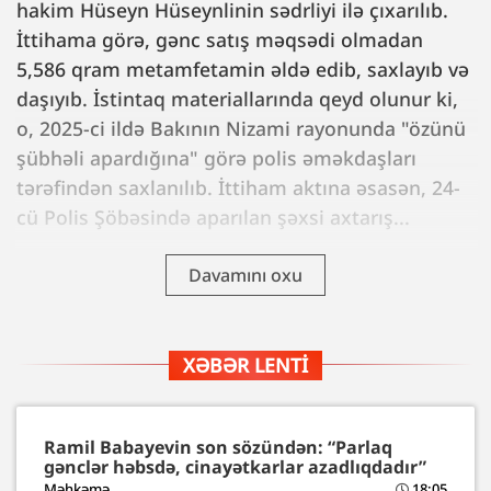
hakim Hüseyn Hüseynlinin sədrliyi ilə çıxarılıb.
İttihama görə, gənc satış məqsədi olmadan
5,586 qram metamfetamin əldə edib, saxlayıb və
daşıyıb. İstintaq materiallarında qeyd olunur ki,
o, 2025-ci ildə Bakının Nizami rayonunda "özünü
şübhəli apardığına" görə polis əməkdaşları
tərəfindən saxlanılıb. İttiham aktına əsasən, 24-
cü Polis Şöbəsində aparılan şəxsi axtarış...
Davamını oxu
XƏBƏR LENTI
Ramil Babayevin son sözündən: “Parlaq
gənclər həbsdə, cinayətkarlar azadlıqdadır”
Məhkəmə
18:05