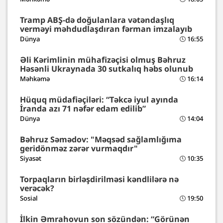
Tramp ABŞ-də doğulanlara vətəndaşlıq
verməyi məhdudlaşdıran fərman imzalayıb
Dünya
16:55
Əli Kərimlinin mühafizəçisi olmuş Bəhruz
Həsənli Ukraynada 30 sutkalıq həbs olunub
Məhkəmə
16:14
Hüquq müdafiəçiləri: “Təkcə iyul ayında
İranda azı 71 nəfər edam edilib”
Dünya
14:04
Bəhruz Səmədov: "Məqsəd sağlamlığıma
geridönməz zərər vurmaqdır"
Siyasət
10:35
Torpaqların birləşdirilməsi kəndlilərə nə
verəcək?
Sosial
19:50
İlkin Əmrahovun son sözündən: “Görünən