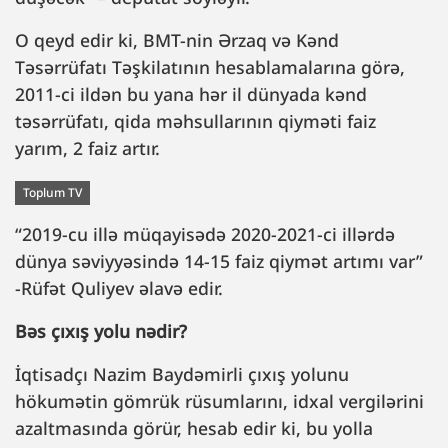
O qeyd edir ki, BMT-nin Ərzaq və Kənd
Təsərrüfatı Təşkilatının hesablamalarına görə,
2011-ci ildən bu yana hər il dünyada kənd
təsərrüfatı, qida məhsullarının qiyməti faiz
yarım, 2 faiz artır.
Toplum TV
“2019-cu illə müqayisədə 2020-2021-ci illərdə
dünya səviyyəsində 14-15 faiz qiymət artımı var”
-Rüfət Quliyev əlavə edir.
Bəs çıxış yolu nədir?
İqtisadçı Nazim Baydəmirli çıxış yolunu
hökumətin gömrük rüsumlarını, idxal vergilərini
azaltmasında görür, hesab edir ki, bu yolla