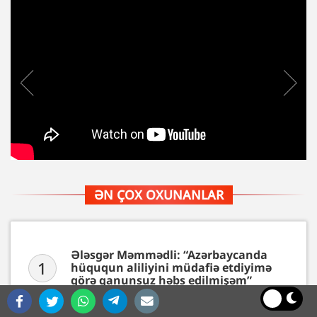
ƏN ÇOX OXUNANLAR
Ələsgər Məmmədli: “Azərbaycanda
1
hüququn aliliyini müdafiə etdiyimə
görə qanunsuz həbs edilmişəm”