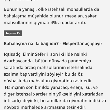
Bununla yanaşı, ölkə istehsalı məhsullarda da
bahalaşma müşahidə olunur, məsələn, şəkər
məhsullarının qiyməti 4%-ə qədər artıb.
Toplum TV
Bahalaşma nə ilə bağlıdır? - Ekspertlər açıqlayır
İqtisadçı Elmir Səfərli son iki ildə nəinki
Azərbaycanda, bütün dünyada pandemiya
şəratində ərzaq məhsullarının istehsalında
azalma baş verdiyini söyləyir, bu da öz
növbəsində məhsulun qiymətinə təsir edir.
Həmçinin son bir ildə yanacaq, enerji, su, və
digər istehsal xərclərinin yüksəldiyini xatırladan
iqtisadçı deyir ki, bu amillər də qiymətin indiki və
növbəti mərhələdə artmasına təsir edir.