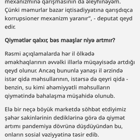
mexanizminə qarışmasının da əleyhinəyəm.
Çünki məmurlar bazar iqtisadiyyatına qarışdıqca
korrupsioner mexanizm yaranır”, - deputat qeyd
edir.
Qiymətlər qalxır, bəs maaşlar niyə artmır?
Rəsmi açıqlamalarda hər il ölkədə
əməkhaqlarının əvvəlki illərlə müqayisədə artdığı
qeyd olunur. Ancaq bununla yanaşı il ərzində
istər qida məhsullarının, istərsə də qeyri qida -
benzin, su kimi əhəmiyyətli məhsulların
qiymətində bahalaşma müşahidə olunub.
Elə bir neçə böyük marketdə söhbət etdiyimiz
şəhər sakinlərinin dediklərinə görə də qiymət
artımı pandemiya dövrünə düşdüyündən bu,
onların sosial vəziyyətinə təsir edib.