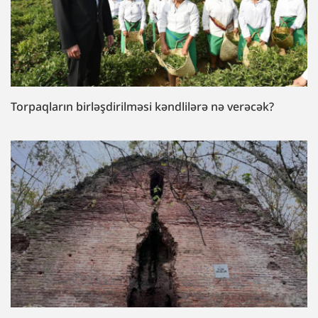
Torpaqların birləşdirilməsi kəndlilərə nə verəcək?