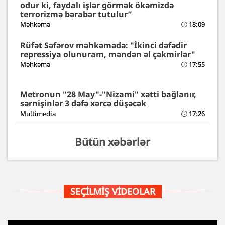
odur ki, faydalı işlər görmək ökəmizdə
terrorizmə bərabər tutulur”
Məhkəmə
18:09
Rüfət Səfərov məhkəmədə: "İkinci dəfədir
repressiya olunuram, məndən əl çəkmirlər"
Məhkəmə
17:55
Metronun "28 May"-"Nizami" xətti bağlanır,
sərnişinlər 3 dəfə xərcə düşəcək
Multimedia
17:26
Bütün xəbərlər
SEÇILMIŞ VIDEOLAR