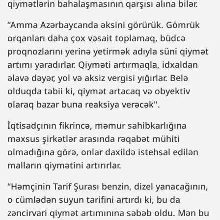
qiymətlərin bahalaşmasının qarşısı alına bilər.
“Amma Azərbaycanda əksini görürük. Gömrük
orqanları daha çox vəsait toplamaq, büdcə
proqnozlarını yerinə yetirmək adıyla süni qiymət
artımı yaradırlar. Qiyməti artırmaqla, idxaldan
əlavə dəyər, yol və aksiz vergisi yığırlar. Belə
olduqda təbii ki, qiymət artacaq və obyektiv
olaraq bazar buna reaksiya verəcək".
İqtisadçının fikrincə, məmur sahibkarlığına
məxsus şirkətlər arasında rəqabət mühiti
olmadığına görə, onlar daxildə istehsal edilən
malların qiymətini artırırlar.
“Həmçinin Tarif Şurası benzin, dizel yanacağının,
o cümlədən suyun tarifini artırdı ki, bu da
zəncirvari qiymət artımınına səbəb oldu. Mən bu