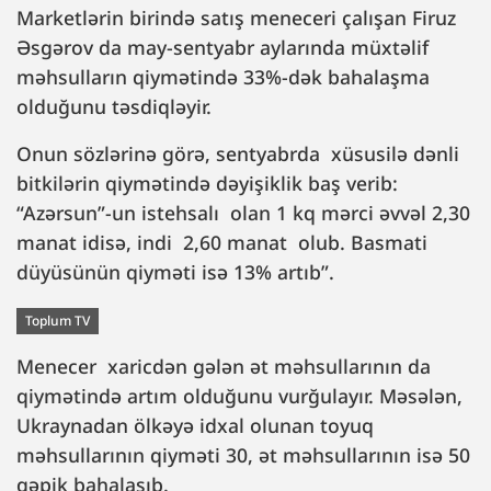
Marketlərin birində satış meneceri çalışan Firuz
Əsgərov da may-sentyabr aylarında müxtəlif
məhsulların qiymətində 33%-dək bahalaşma
olduğunu təsdiqləyir.
Onun sözlərinə görə, sentyabrda xüsusilə dənli
bitkilərin qiymətində dəyişiklik baş verib:
“Azərsun”-un istehsalı olan 1 kq mərci əvvəl 2,30
manat idisə, indi 2,60 manat olub. Basmati
düyüsünün qiyməti isə 13% artıb”.
Toplum TV
Menecer xaricdən gələn ət məhsullarının da
qiymətində artım olduğunu vurğulayır. Məsələn,
Ukraynadan ölkəyə idxal olunan toyuq
məhsullarının qiyməti 30, ət məhsullarının isə 50
qəpik bahalaşıb.