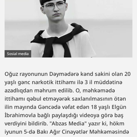
Sosial media
Oğuz rayonunun Dəymədərə kənd sakini olan 20
yaşlı gənc narkotik ittihamı ilə 3 il müddətinə
azadlıqdan məhrum edilib. O, məhkəmədə
ittihamı qəbul etməyərək saxlanılmasının ötən
ilin mayında Gəncədə vəfat edən 18 yaşlı Elgün
İbrahimovla bağlı paylaşdığı videoya görə baş
verdiyini bildirib. "Abzas Media" yazır ki, hökm
iyunun 5-də Bakı Ağır Cinayətlər Məhkəməsində