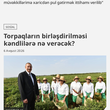
müvəkkillərimə xaricdən pul gətirmək ittihamı verilib”
SOSIAL
Torpaqların birləşdirilməsi
kəndlilərə nə verəcək?
6 Avqust 2026