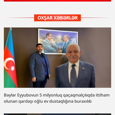
OXŞAR XƏBƏRLƏR
Bəylər Eyyubovun 5 milyonluq qaçaqmalçılıqda ittiham
olunan qardaşı oğlu ev dustaqlığına buraxılıb