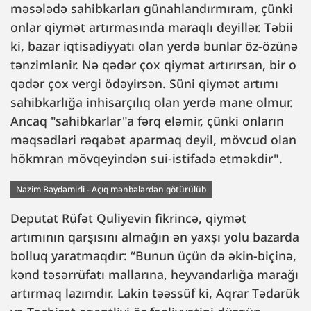
məsələdə sahibkarları günahlandırmıram, çünki
onlar qiymət artırmasında maraqlı deyillər. Təbii
ki, bazar iqtisadiyyatı olan yerdə bunlar öz-özünə
tənzimlənir. Nə qədər çox qiymət artırırsan, bir o
qədər çox vergi ödəyirsən. Süni qiymət artımı
sahibkarlığa inhisarçılıq olan yerdə mane olmur.
Ancaq "sahibkarlar"a fərq eləmir, çünki onların
məqsədləri rəqabət aparmaq deyil, mövcud olan
hökmran mövqeyindən sui-istifadə etməkdir".
Nazim Baydəmirli - Açıq mənbələrdən götürülüb
Deputat Rüfət Quliyevin fikrincə, qiymət
artımının qarşısını almağın ən yaxşı yolu bazarda
bolluq yaratmaqdır: “Bunun üçün də əkin-biçinə,
kənd təsərrüfatı mallarına, heyvandarlığa marağı
artırmaq lazımdır. Lakin təəssüf ki, Aqrar Tədarük