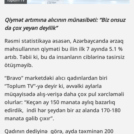
Toplum TV
Qiymət artımına alıcının münasibəti: “Biz onsuz
da çox yeyən deyilik”
Rəsmi statistikaya əsasən, Azərbaycanda ərzaq
məhsullarının qiyməti bu ilin ilk 7 ayında 5.1 %
artıb. Təbii ki, bu da insanların ciblərinə təsirsiz
ötüşməyib.
“Bravo” marketdəki alıcı qadınlardan biri
“Toplum TV”-yə deyir ki, əvvəlki aylarla
müqayisədə alış-verişə daha çox pul xərcləməli
olurlar: “Keçən ay 150 manata aylıq bazarlıq
edirdik, indi hər şeydən bir az alanda 170-180
manata gəlib çıxır”.
Qadının dediyinə görə, ayda təxminən 200