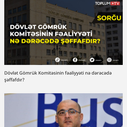
Dövlət Gömrük Komitəsinin fəaliyyəti nə dərəcədə
şəffafdır?