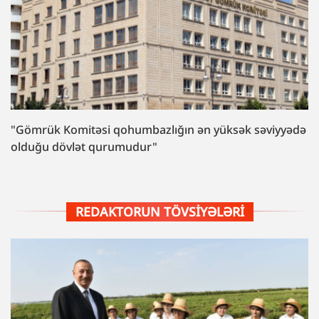
"Gömrük Komitəsi qohumbazlığın ən yüksək səviyyədə
olduğu dövlət qurumudur"
REDAKTORUN TÖVSIYƏLƏRI