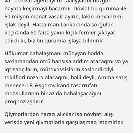
və Təchizat agentliyi öz fəaliyyətini düzgün
həyata keçirməyi bacarmır. Dövlət bu quruma 45-
50 milyon manat vəsait ayırıb, lakin mexanizmi
işlək deyil. Hətta mən Lənkəranda sorğular
keçirəndə 80 faizə yaxın kiçik fermer şikayət
edirdi ki, biz bu qurumla işləyə bilmirik”.
Hökumət bahalaşmanı müəyyən həddə
saxlamaqdan ötrü hansısa addım atacaqmı və ya
iqtisadçıların, mütəxəssislərin səsləndirdiyi
təklifləri nəzərə alacaqmı, bəlli deyil. Amma satış
meneceri F. Əsgərov kənd təsərrüfatı
məhsullarının bir az da bahalaşacağını
proqnozlaşdırır.
Qiymətlərdən narazı alıcılar isə növbəti alış-
verişdə yeni qiymətlərlə qarşılaşmaq istəmirlər.