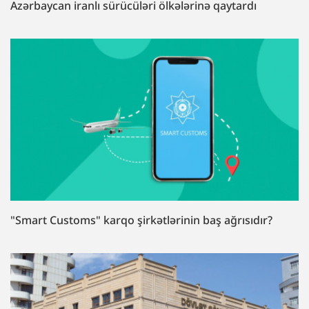
Azərbaycan iranlı sürücüləri ölkələrinə qaytardı
"Smart Customs" karqo şirkətlərinin baş ağrısıdır?