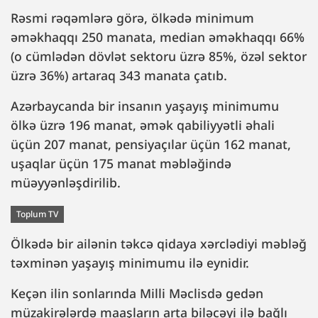
Rəsmi rəqəmlərə görə, ölkədə minimum
əməkhaqqı 250 manata, median əməkhaqqı 66%
(o cümlədən dövlət sektoru üzrə 85%, özəl sektor
üzrə 36%) artaraq 343 manata çatıb.
Azərbaycanda bir insanın yaşayış minimumu
ölkə üzrə 196 manat, əmək qabiliyyətli əhali
üçün 207 manat, pensiyaçılar üçün 162 manat,
uşaqlar üçün 175 manat məbləğində
müəyyənləşdirilib.
Toplum TV
Ölkədə bir ailənin təkcə qidaya xərclədiyi məbləğ
təxminən yaşayış minimumu ilə eynidir.
Keçən ilin sonlarında Milli Məclisdə gedən
müzakirələrdə maaşların arta biləcəyi ilə bağlı