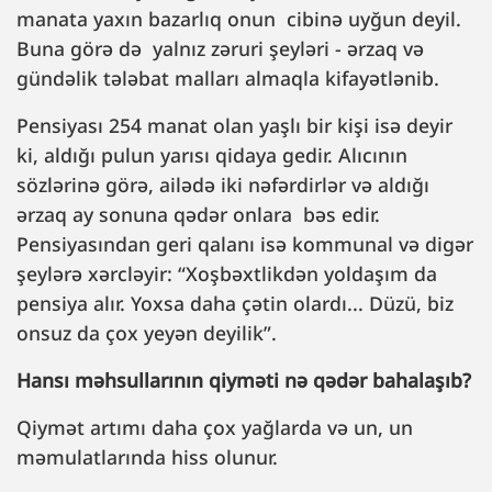
manata yaxın bazarlıq onun cibinə uyğun deyil.
Buna görə də yalnız zəruri şeyləri - ərzaq və
gündəlik tələbat malları almaqla kifayətlənib.
Pensiyası 254 manat olan yaşlı bir kişi isə deyir
ki, aldığı pulun yarısı qidaya gedir. Alıcının
sözlərinə görə, ailədə iki nəfərdirlər və aldığı
ərzaq ay sonuna qədər onlara bəs edir.
Pensiyasından geri qalanı isə kommunal və digər
şeylərə xərcləyir: “Xoşbəxtlikdən yoldaşım da
pensiya alır. Yoxsa daha çətin olardı... Düzü, biz
onsuz da çox yeyən deyilik”.
Hansı məhsullarının qiyməti nə qədər bahalaşıb?
Qiymət artımı daha çox yağlarda və un, un
məmulatlarında hiss olunur.