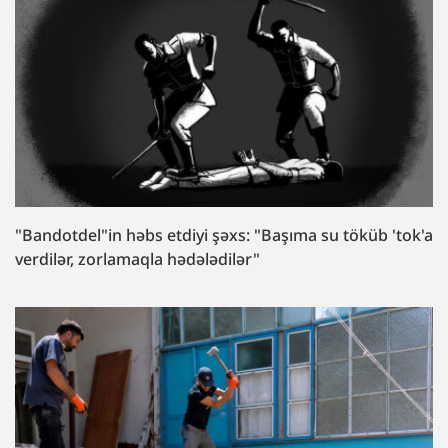
"Bandotdel"in həbs etdiyi şəxs: "Başıma su töküb 'tok'a
verdilər, zorlamaqla hədələdilər"