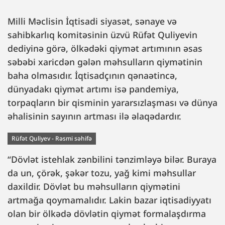
Milli Məclisin İqtisadi siyasət, sənaye və
sahibkarlıq komitəsinin üzvü Rüfət Quliyevin
dediyinə görə, ölkədəki qiymət artımının əsas
səbəbi xaricdən gələn məhsulların qiymətinin
baha olmasıdır. İqtisadçının qənaətincə,
dünyadakı qiymət artımı isə pandemiya,
torpaqların bir qisminin yararsızlaşması və dünya
əhalisinin sayının artması ilə əlaqədardır.
Rüfət Quliyev - Rəsmi səhifə
“Dövlət istehlak zənbilini tənzimləyə bilər. Buraya
da un, çörək, şəkər tozu, yağ kimi məhsullar
daxildir. Dövlət bu məhsulların qiymətini
artmağa qoymamalıdır. Lakin bazar iqtisadiyyatı
olan bir ölkədə dövlətin qiymət formalaşdırma