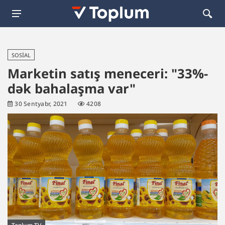
SOSIAL
Marketin satış meneceri: "33%-
dək bahalaşma var"
30 Sentyabr, 2021
4208