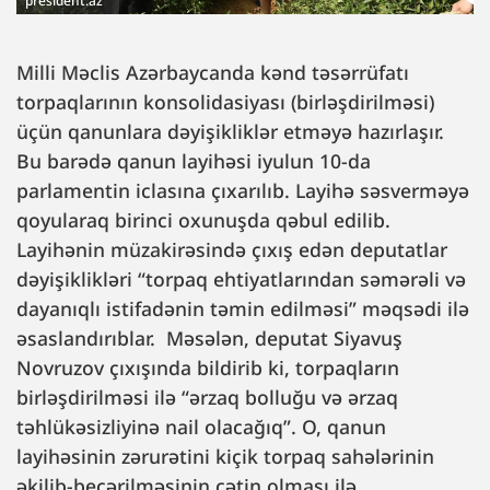
president.az
Milli Məclis Azərbaycanda kənd təsərrüfatı
torpaqlarının konsolidasiyası (birləşdirilməsi)
üçün qanunlara dəyişikliklər etməyə hazırlaşır.
Bu barədə qanun layihəsi iyulun 10-da
parlamentin iclasına çıxarılıb. Layihə səsverməyə
qoyularaq birinci oxunuşda qəbul edilib.
Layihənin müzakirəsində çıxış edən deputatlar
dəyişiklikləri “torpaq ehtiyatlarından səmərəli və
dayanıqlı istifadənin təmin edilməsi” məqsədi ilə
əsaslandırıblar. Məsələn, deputat Siyavuş
Novruzov çıxışında bildirib ki, torpaqların
birləşdirilməsi ilə “ərzaq bolluğu və ərzaq
təhlükəsizliyinə nail olacağıq”. O, qanun
layihəsinin zərurətini kiçik torpaq sahələrinin
əkilib-becərilməsinin çətin olması ilə