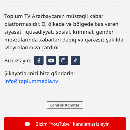
Toplum TV Azərbaycanın müstəqil xəbər
platformasıdır. O, ölkədə və bölgədə baş verən
siyasət, iqtisadiyyat, sosial, kriminal, gender
mövzularında xəbərləri dəqiq və qərəzsiz şəkildə
izləyicilərimizə çatdırır.
Bizi izləyin:
Şikayətlərinizi bizə göndərin:
info@toplummedia.tv
Gömrük Komitəsi
Bizim "YouTube" kanalımızı izləyin