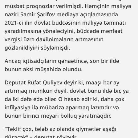
müsbət proqnozlar verilmişdi. Həmçinin maliyyə
naziri Samir Şərifov mediaya açıqlamasında
2021-ci ilin dövlət büdcəsinin maliyyə təminatı
yaradılmasına yönələciyini, büdcədə mənfəət
vergisi üzrə daxilolmaların artmasının
gözlənildiyini söyləmişdi.
Ancaq iqtisadçıların qənaətincə, son bir ildə
bunun əksi müşahidə olundu.
Deputat Rüfət Quliyev deyir ki, maaşı hər ay
artırmaq mümkün deyil, dövlət bunu ildə bir, ya
da iki dəfə edə bilər. O hesab edir ki, daha çox
infilyasiya ilə mübarizə aparmaq lazımdır və
bunun birinci meyarı bolluq yaratmaqdır.
“Təklif çox, tələb az olanda qiymətlər aşağı
düşəcək” – deputat söyləyir.