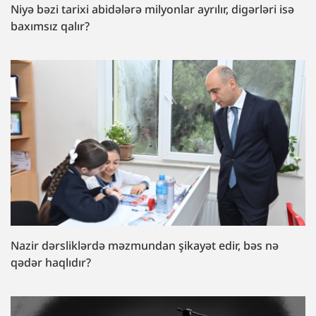
Niyə bəzi tarixi abidələrə milyonlar ayrılır, digərləri isə
baxımsız qalır?
Nazir dərsliklərdə məzmundan şikayət edir, bəs nə
qədər haqlıdır?