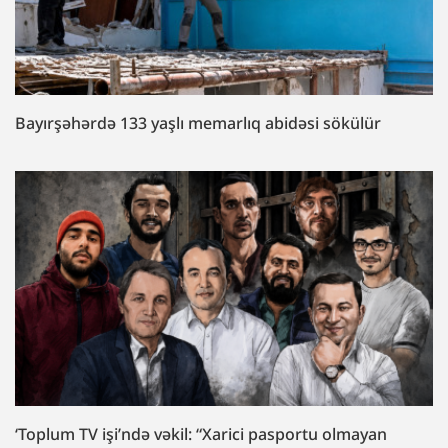
Bayırşəhərdə 133 yaşlı memarlıq abidəsi sökülür
‘Toplum TV işi’ndə vəkil: “Xarici pasportu olmayan