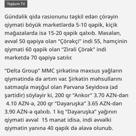
Toplum TV
Gündəlik qida rasionunu təşkil edən çörəyin
qiyməti böyük marketlərdə 5-10 qəpik, kiçik
mağazalarda isə 15-20 qəpik qalxıb. Məsələn,
əvvəl 50 qəpiyə olan “Çörəkçi” indi 55, həmçinin
qiyməti 60 qəpik olan “Zirəli Çörək” indi
marketdə 70 qəpiyə satılır.
“Delta Group” MMC şirkətinə məxsus yağların
qiymətində də artım var. Şirkətin məhsullarını
satmaqla məşğul olan Pərvanə Seyidova (ad
şərtidir) söyləyir ki, 200 qr “Ankor” 3.70 AZN-dən
4.10 AZN-ə, 200 qr “Dayaruşka” 3.65 AZN-dən
3.90 AZN-ə qalxıb. 1 kq “Dayaruşka” yağının
qiyməti əvvəl 15 manat idisə, indi əvvəlki
qiymətin yanına 40 qəpik də əlavə olunub.