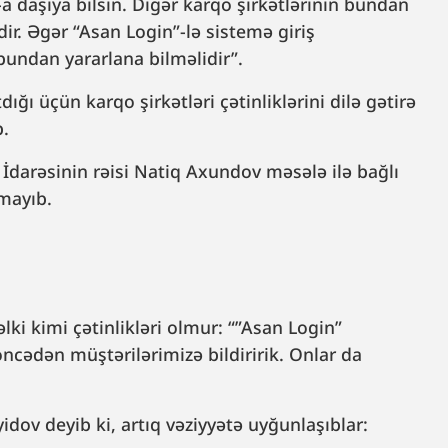
 daşıya bilsin. Digər karqo şirkətlərinin bundan
dir. Əgər “Asan Login”-lə sistemə giriş
undan yararlana bilməlidir”.
ı üçün karqo şirkətləri çətinliklərini dilə gətirə
b.
İdarəsinin rəisi Natiq Axundov məsələ ilə bağlı
rmayıb.
əlki kimi çətinlikləri olmur: “”Asan Login”
cədən müştərilərimizə bildiririk. Onlar da
dov deyib ki, artıq vəziyyətə uyğunlaşıblar: