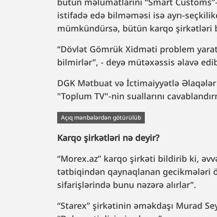
bütün məlumatlarını “Smart Customs”-a
istifadə edə bilməməsi isə ayrı-seçkilik
mümkündürsə, bütün karqo şirkətləri b
“Dövlət Gömrük Xidməti problem yaratdığ
bilmirlər”, - deyə mütəxəssis əlavə edi
DGK Mətbuat və İctimaiyyətlə Əlaqələr 
"Toplum TV"-nin suallarını cavablandı
Açıq mənbələrdən götürülüb
Karqo şirkətləri nə deyir?
“Morex.az” karqo şirkəti bildirib ki, əvv
tətbiqindən qaynaqlanan gecikmələri ön
sifarişlərində bunu nəzərə alırlar”.
“Starex” şirkətinin əməkdaşı Murad Seyi