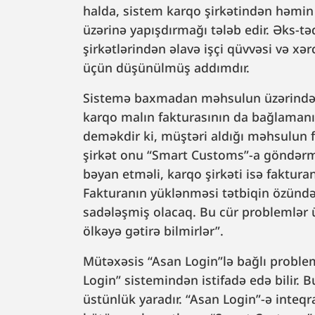
halda, sistem karqo şirkətindən həmi
üzərinə yapışdırmağı tələb edir. Əks-tə
şirkətlərindən əlavə işçi qüvvəsi və xər
üçün düşünülmüş addımdır.
Sistemə baxmadan məhsulun üzərində ol
karqo malın fakturasının da bağlamanın
deməkdir ki, müştəri aldığı məhsulun f
şirkət onu “Smart Customs”-a göndərmə
bəyan etməli, karqo şirkəti isə faktura
Fakturanın yüklənməsi tətbiqin özündə
sadələşmiş olacaq. Bu cür problemlər üz
ölkəyə gətirə bilmirlər”.
Mütəxəsis “Asan Login”lə bağlı proble
Login” sistemindən istifadə edə bilir. 
üstünlük yaradır. “Asan Login”-ə inteqr