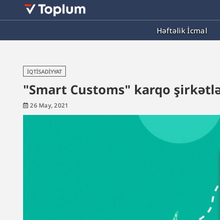
Həftəlik İcmal
İQTISADIYYAT
"Smart Customs" karqo şirkətlər
26 May, 2021