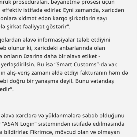
ömrük proseduraları, bəyanetmə prosesi üçün
fektiv istifadə edirlər. Eyni zamanda, xaricdən
və onlara xidmət edən karqo şirkətlərin sayı
ə şirkət fəaliyyət göstərir”.
olardan əlavə informasiyalar tələb etdiyini
ləb olunur ki, xaricdəki anbarlarında olan
nların üzərinə daha bir əlavə etiket -
erləşdirilsin. Bu isə “Smart Customs”-da var.
n alış-veriş zamanı əldə etdiyi fakturanın həm də
ləbi doğru bir yanaşma deyil. Bunu vətəndaş
edir”.
 əlavə xərclərə və yüklənmələrə səbəb olduğunu
r “ASAN Login” sistemindən istifadə edilməsində
nı bildirirlər. Fikrimcə, mövcud olan və olmayan