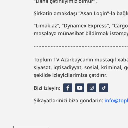
“Daha çətinliyimiz olmur”.
Şirkətin əməkdaşı “Asan Login”-lə bağ
“Limak.az”, “Dynamex Express”, “CargoD
məsələyə münasibət bildirmək istəməy
Toplum TV Azərbaycanın müstəqil xəbər
siyasət, iqtisadiyyat, sosial, kriminal
şəkildə izləyicilərimizə çatdırır.
Bizi izləyin:
Şikayətlərinizi bizə göndərin:
info@top