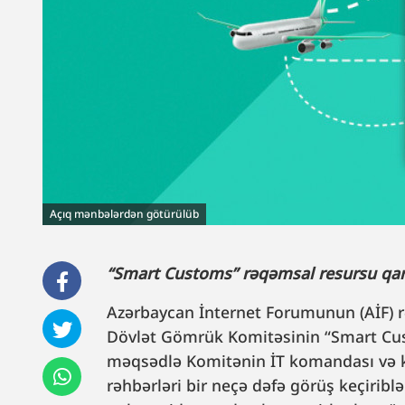
Açıq mənbələrdən götürülüb
“Smart Customs” rəqəmsal resursu qarşı
Azərbaycan İnternet Forumunun (AİF) 
Dövlət Gömrük Komitəsinin “Smart Custo
məqsədlə Komitənin İT komandası və ka
rəhbərləri bir neçə dəfə görüş keçiriblər