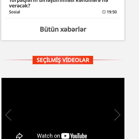
Torpaqların birləşdirilməsi kəndlilərə nə
verəcək?
Sosial
19:50
Bütün xəbərlər
SEÇILMIŞ VIDEOLAR