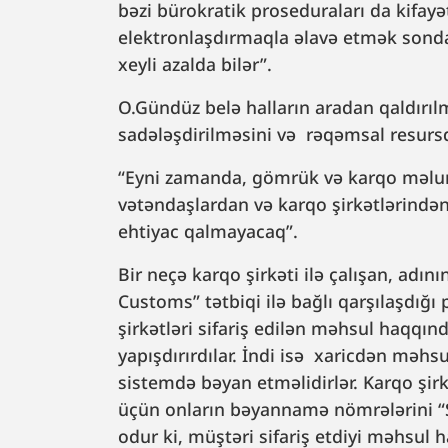
bəzi bürokratik proseduraları da kifayə
elektronlaşdırmaqla əlavə etmək sonda
xeyli azalda bilər”.
O.Gündüz belə halların aradan qaldırı
sadələşdirilməsini və rəqəmsal resursd
“Eyni zamanda, gömrük və karqo məlum
vətəndaşlardan və karqo şirkətlərindən
ehtiyac qalmayacaq”.
Bir neçə karqo şirkəti ilə çalışan, adı
Customs” tətbiqi ilə bağlı qarşılaşdığ
şirkətləri sifariş edilən məhsul haqq
yapışdırırdılar. İndi isə xaricdən məhsu
sistemdə bəyan etməlidirlər. Karqo şir
üçün onların bəyannamə nömrələrini “
odur ki, müştəri sifariş etdiyi məhsul