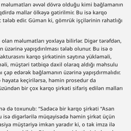
n məlumatları əvvəl dövrə olduğu kimi bağlamanın
qdirdə mallar ölkəyə gətirilmir. Bu isə karqo
c tələb edir. Güman ki, gömrük işçilərinin rahatlığı
an məlumatları yoxlaya bilirlər. Digər tərəfdən,
 üzərinə yapışdırılması tələb olunur. Bu isə o
akturasını karqo şirkətinin saytına yükləməli,
li, müştəri tətbiqə daxil olaraq aldığı məhsulu
nı çap edərək bağlamanın üzərinə yapışdırmalıdır.
 həyata keçirilərsə, həmin prosedur da
ündən bir çox karqo şirkəti sifariş edilən malları
mə də toxunub: “Sadəcə bir karqo şirkəti “Asan
Bu isə digərlərilə müqayisədə həmin şirkət üçün
asiya müştəriyə imkan yaradır ki, o tək imza ilə