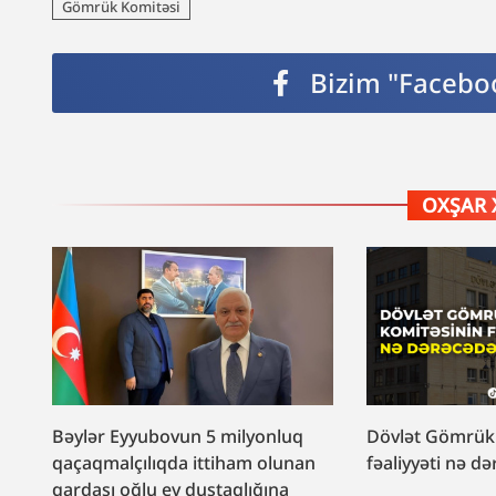
Gömrük Komitəsi
Bizim "Faceboo
OXŞAR 
Bəylər Eyyubovun 5 milyonluq
Dövlət Gömrük
qaçaqmalçılıqda ittiham olunan
fəaliyyəti nə də
qardaşı oğlu ev dustaqlığına