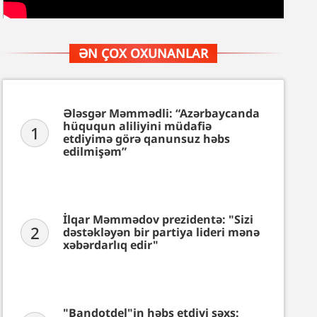
ƏN ÇOX OXUNANLAR
Ələsgər Məmmədli: “Azərbaycanda
hüququn aliliyini müdafiə
1
etdiyimə görə qanunsuz həbs
edilmişəm”
İlqar Məmmədov prezidentə: "Sizi
2
dəstəkləyən bir partiya lideri mənə
xəbərdarlıq edir"
"Bandotdel"in həbs etdiyi şəxs: