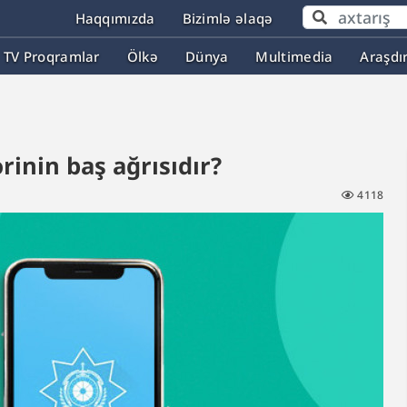
Haqqımızda
Bizimlə əlaqə
TV Proqramlar
Ölkə
Dünya
Multimedia
Araşdı
inin baş ağrısıdır?
4118