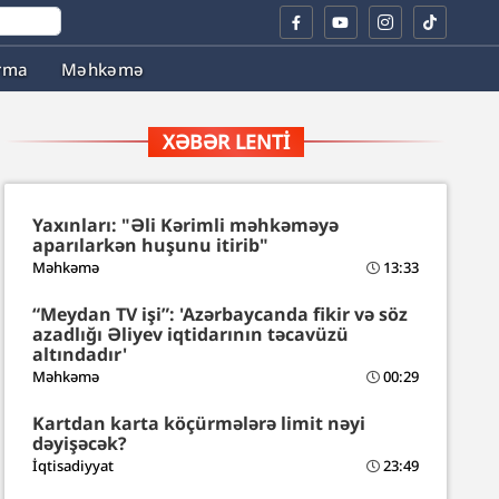
rma
Məhkəmə
XƏBƏR LENTI
Yaxınları: "Əli Kərimli məhkəməyə
aparılarkən huşunu itirib"
Məhkəmə
13:33
“Meydan TV işi”: 'Azərbaycanda fikir və söz
azadlığı Əliyev iqtidarının təcavüzü
altındadır'
Məhkəmə
00:29
Kartdan karta köçürmələrə limit nəyi
dəyişəcək?
İqtisadiyyat
23:49