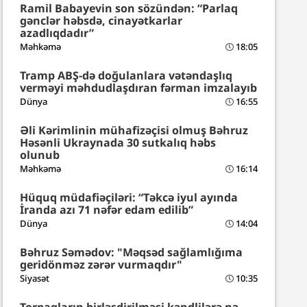
Ramil Babayevin son sözündən: “Parlaq
gənclər həbsdə, cinayətkarlar
azadlıqdadır”
Məhkəmə
18:05
Tramp ABŞ-də doğulanlara vətəndaşlıq
verməyi məhdudlaşdıran fərman imzalayıb
Dünya
16:55
Əli Kərimlinin mühafizəçisi olmuş Bəhruz
Həsənli Ukraynada 30 sutkalıq həbs
olunub
Məhkəmə
16:14
Hüquq müdafiəçiləri: “Təkcə iyul ayında
İranda azı 71 nəfər edam edilib”
Dünya
14:04
Bəhruz Səmədov: "Məqsəd sağlamlığıma
geridönməz zərər vurmaqdır"
Siyasət
10:35