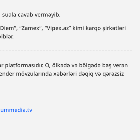
lı suala cavab verməyib.
iem”, “Zamex”, “Vipex.az” kimi karqo şirkətləri
iblər.
 platformasıdır. O, ölkədə və bölgədə baş verən
, gender mövzularında xəbərləri dəqiq və qərəzsiz
lummedia.tv