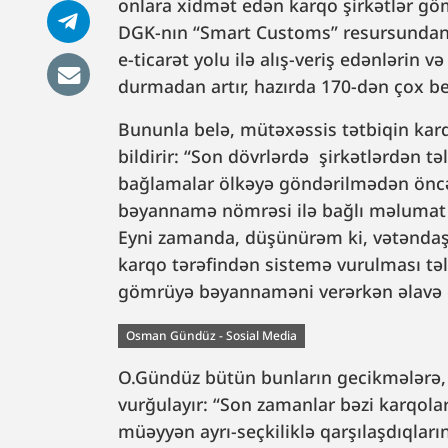
onlara xidmət edən karqo şirkətlər g
DGK-nın “Smart Customs” resursundan ef
e-ticarət yolu ilə alış-veriş edənlərin 
durmadan artır, hazırda 170-dən çox bel
Bununla belə, mütəxəssis tətbiqin karq
bildirir: “Son dövrlərdə şirkətlərdən tə
bağlamalar ölkəyə göndərilmədən öncə o
bəyannamə nömrəsi ilə bağlı məlumat y
Eyni zamanda, düşünürəm ki, vətəndaşı
karqo tərəfindən sistemə vurulması tə
gömrüyə bəyannaməni verərkən əlavə 
Osman Gündüz - Sosial Media
O.Gündüz bütün bunların gecikmələrə,
vurğulayır: “Son zamanlar bəzi karqola
müəyyən ayrı-seçkiliklə qarşılaşdıqları