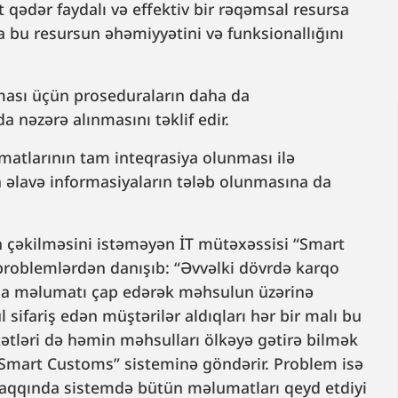
t qədər faydalı və effektiv bir rəqəmsal resursa
 bu resursun əhəmiyyətini və funksionallığını
lması üçün proseduraların daha da
a nəzərə alınmasını təklif edir.
atlarının tam inteqrasiya olunması ilə
 əlavə informasiyaların tələb olunmasına da
nın çəkilməsini istəməyən İT mütəxəssisi “Smart
ı problemlərdən danışıb: “Əvvəlki dövrdə karqo
ında məlumatı çap edərək məhsulun üzərinə
l sifariş edən müştərilər aldıqları hər bir malı bu
kətləri də həmin məhsulları ölkəyə gətirə bilmək
Smart Customs” sisteminə göndərir. Problem isə
 haqqında sistemdə bütün məlumatları qeyd etdiyi