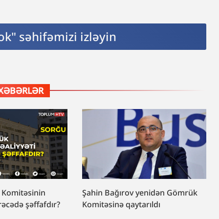
k" səhifəmizi izləyin
XƏBƏRLƏR
 Komitəsinin
Şahin Bağırov yenidən Gömrük
rəcədə şəffafdır?
Komitəsinə qaytarıldı