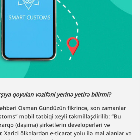
ya qoyulan vəzifəni yerinə yetirə bilirmi?
rəhbəri Osman Gündüzün fikrincə, son zamanlar
ms” mobil tətbiqi xeyli təkmilləşdirilib: “Bu
rqo (daşıma) şirkətlərin developerləri və
. Xarici ölkələrdən e-ticarət yolu ilə mal alanlar və