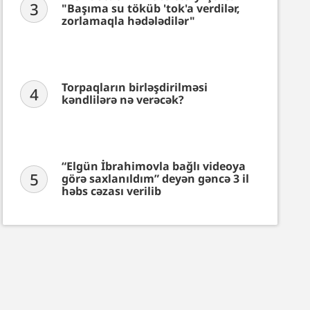
3
"Başıma su töküb 'tok'a verdilər,
zorlamaqla hədələdilər"
Torpaqların birləşdirilməsi
4
kəndlilərə nə verəcək?
“Elgün İbrahimovla bağlı videoya
5
görə saxlanıldım” deyən gəncə 3 il
həbs cəzası verilib