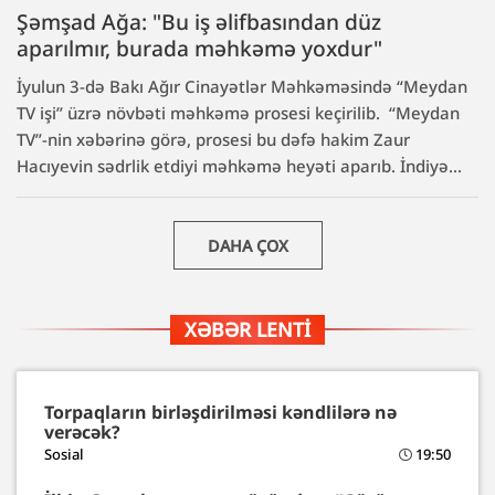
Şəmşad Ağa: "Bu iş əlifbasından düz
aparılmır, burada məhkəmə yoxdur"
İyulun 3-də Bakı Ağır Cinayətlər Məhkəməsində “Meydan
TV işi” üzrə növbəti məhkəmə prosesi keçirilib. “Meydan
TV”-nin xəbərinə görə, prosesi bu dəfə hakim Zaur
Hacıyevin sədrlik etdiyi məhkəmə heyəti aparıb. İndiyə...
DAHA ÇOX
XƏBƏR LENTI
Torpaqların birləşdirilməsi kəndlilərə nə
verəcək?
Sosial
19:50