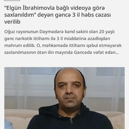
“Elgün İbrahimovla bağlı videoya görə
saxlanıldım” deyən gəncə 3 il həbs cəzası
verilib
Oğuz rayonunun Dəymədərə kənd sakini olan 20 yaşlı
gənc narkotik ittihamı ilə 3 il müddətinə azadlıqdan
məhrum edilib. O, məhkəmədə ittihamı qəbul etməyərək
saxlanılmasının ötən ilin mayında Gəncədə vəfat edən...