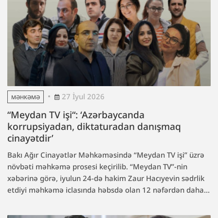
27 İyul 2026
MƏHKƏMƏ
“Meydan TV işi“: ‘Azərbaycanda
korrupsiyadan, diktaturadan danışmaq
cinayətdir’
Bakı Ağır Cinayətlər Məhkəməsində “Meydan TV işi” üzrə
növbəti məhkəmə prosesi keçirilib. “Meydan TV”-nin
xəbərinə görə, iyulun 24-də hakim Zaur Hacıyevin sədrlik
etdiyi məhkəmə iclasında həbsdə olan 12 nəfərdən daha...