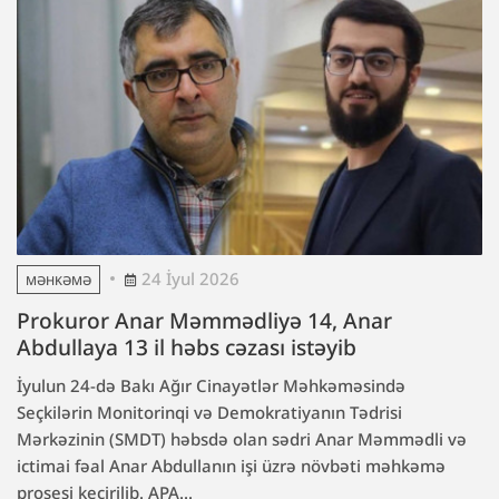
24 İyul 2026
MƏHKƏMƏ
Prokuror Anar Məmmədliyə 14, Anar
Abdullaya 13 il həbs cəzası istəyib
İyulun 24-də Bakı Ağır Cinayətlər Məhkəməsində
Seçkilərin Monitorinqi və Demokratiyanın Tədrisi
Mərkəzinin (SMDT) həbsdə olan sədri Anar Məmmədli və
ictimai fəal Anar Abdullanın işi üzrə növbəti məhkəmə
prosesi keçirilib. APA...