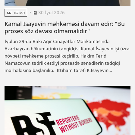
30 İyul 2026
MƏHKƏMƏ
Kamal İsayevin məhkəməsi davam edir: "Bu
proses söz davası olmamalıdır"
İyulun 29-da Bakı Ağır Cinayətlər Məhkəməsində
Azərbaycan hökumətinin tənqidçisi Kamal İsayevin işi üzrə
növbəti məhkəmə prosesi keçirilib. Hakim Fərid
Namazovun sədrlik etdiyi prosesdə sənədlərin tədqiqi
mərhələsinə başlanılıb. İttiham tərəfi K.İsayevin...