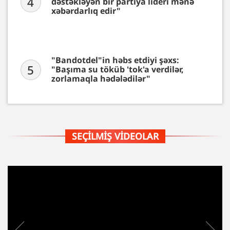
4
dəstəkləyən bir partiya lideri mənə
xəbərdarlıq edir"
"Bandotdel"in həbs etdiyi şəxs:
5
"Başıma su töküb 'tok'a verdilər,
zorlamaqla hədələdilər"
SEÇILMIŞ VIDEOLAR