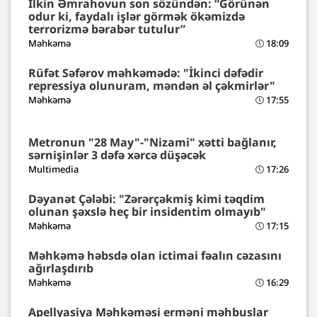
İlkin Əmrahovun son sözündən: “Görünən
odur ki, faydalı işlər görmək ökəmizdə
terrorizmə bərabər tutulur”
Məhkəmə
18:09
Rüfət Səfərov məhkəmədə: "İkinci dəfədir
repressiya olunuram, məndən əl çəkmirlər"
Məhkəmə
17:55
Metronun "28 May"-"Nizami" xətti bağlanır,
sərnişinlər 3 dəfə xərcə düşəcək
Multimedia
17:26
Dəyanət Çələbi: "Zərərçəkmiş kimi təqdim
olunan şəxslə heç bir insidentim olmayıb"
Məhkəmə
17:15
Məhkəmə həbsdə olan ictimai fəalın cəzasını
ağırlaşdırıb
Məhkəmə
16:29
Apellyasiya Məhkəməsi erməni məhbuslar