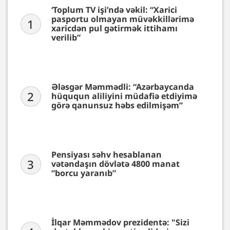
‘Toplum TV işi’ndə vəkil: “Xarici
pasportu olmayan müvəkkillərimə
1
xaricdən pul gətirmək ittihamı
verilib”
Ələsgər Məmmədli: “Azərbaycanda
2
hüququn aliliyini müdafiə etdiyimə
görə qanunsuz həbs edilmişəm”
Pensiyası səhv hesablanan
3
vətəndaşın dövlətə 4800 manat
“borcu yaranıb”
İlqar Məmmədov prezidentə: "Sizi