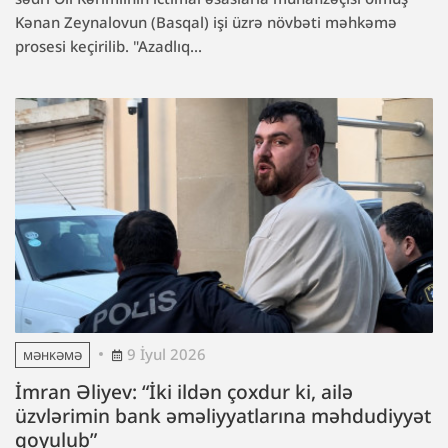
Kənan Zeynalovun (Basqal) işi üzrə növbəti məhkəmə
prosesi keçirilib. "Azadlıq...
9 İyul 2026
MƏHKƏMƏ
İmran Əliyev: “İki ildən çoxdur ki, ailə
üzvlərimin bank əməliyyatlarına məhdudiyyət
qoyulub”