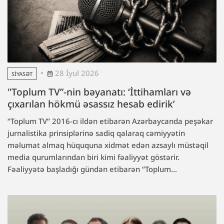
28 İyul 2026
SIYASƏT
"Toplum TV”-nin bəyanatı: ‘İttihamları və
çıxarılan hökmü əsassız hesab edirik’
“Toplum TV” 2016-cı ildən etibarən Azərbaycanda peşəkar
jurnalistika prinsiplərinə sadiq qalaraq cəmiyyətin
məlumat almaq hüququna xidmət edən azsaylı müstəqil
media qurumlarından biri kimi fəaliyyət göstərir.
Fəaliyyətə başladığı gündən etibarən “Toplum...