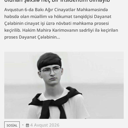
Avqustun 6-da Bakı Ağır Cinayətlər Məhkəməsində
həbsdə olan müəllim və hökumət tənqidçisi Dəyanət
Çələbinin cinayət işi üzrə növbəti məhkəmə prosesi
keçirilib. Hakim Mahirə Kərimovanın sədrliyi ilə keçirilən
proses Dəyanət Çələbinin...
4 Avqust 2026
SOSIAL