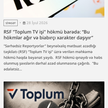
28 İyul 2026
SIYASƏT
RSF "Toplum TV işi" hökmü barədə: “Bu
hökmlər ağır və biabırçı xarakter daşıyır”
"Sərhədsiz Reportyorlar" beynəlxalq mətbuat azadlığı
təşkilatı (RSF) "Toplum TV işi" üzrə verilən məhkəmə
hökmü haqda bəyanat yayıb. RSF hökmü qınayıb və həbs
olunmuş şəxslərin dərhal azad olunmasına çağırıb. "Bu
ədalətsiz...