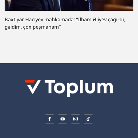
məhkəmədə: “İlham Əliyev çağırdı,
Formula yarışında 
manam”