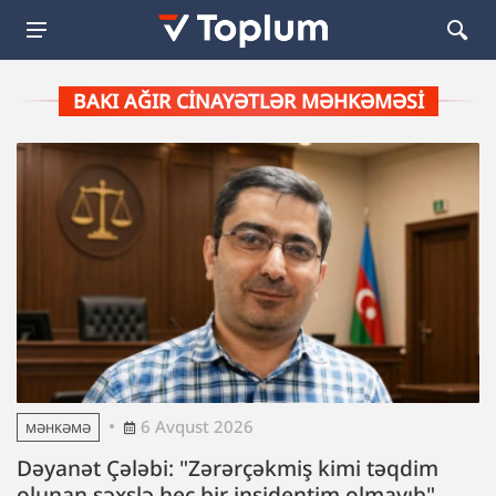
BAKI AĞIR CINAYƏTLƏR MƏHKƏMƏSI
6 Avqust 2026
MƏHKƏMƏ
Dəyanət Çələbi: "Zərərçəkmiş kimi təqdim
olunan şəxslə heç bir insidentim olmayıb"