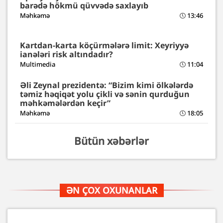
barədə hökmü qüvvədə saxlayıb
Məhkəmə
13:46
Kartdan-karta köçürmələrə limit: Xeyriyyə
ianələri risk altındadır?
Multimedia
11:04
Əli Zeynal prezidentə: “Bizim kimi ölkələrdə
təmiz həqiqət yolu çikli və sənin qurduğun
məhkəmələrdən keçir”
Məhkəmə
18:05
Bütün xəbərlər
ƏN ÇOX OXUNANLAR