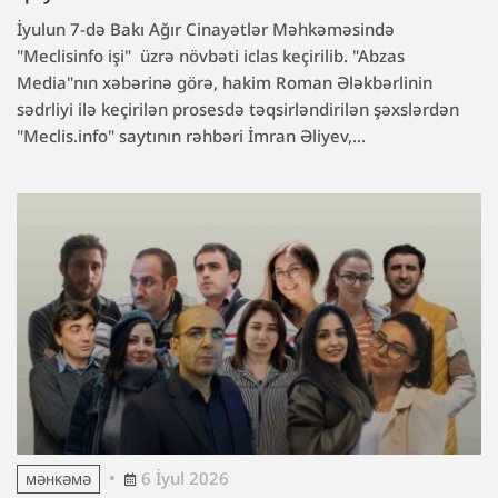
İyulun 7-də Bakı Ağır Cinayətlər Məhkəməsində
"Meclisinfo işi" üzrə növbəti iclas keçirilib. "Abzas
Media"nın xəbərinə görə, hakim Roman Ələkbərlinin
sədrliyi ilə keçirilən prosesdə təqsirləndirilən şəxslərdən
"Meclis.info" saytının rəhbəri İmran Əliyev,...
6 İyul 2026
MƏHKƏMƏ