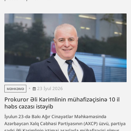
23 İyul 2026
MƏHKƏMƏ
Prokuror Əli Kərimlinin mühafizəçisinə 10 il
həbs cəzası istəyib
İyulun 23-də Bakı Ağır Cinayətlər Məhkəməsində
Azərbaycan Xalq Cəbhəsi Partiyasının (AXCP) üzvü, partiya
sədri Əli Kərimlinin ictimai əsaslarla mühafizəçisi olmuş