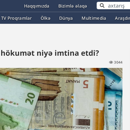
Haqqımızda
Bizimlə əlaqə
TV Proqramlar
Ölkə
Dünya
Multimedia
Araşdı
 hökumət niyə imtina etdi?
3044