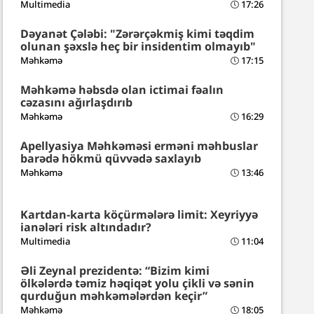
Multimedia
17:26
Dəyanət Çələbi: "Zərərçəkmiş kimi təqdim
olunan şəxslə heç bir insidentim olmayıb"
Məhkəmə
17:15
Məhkəmə həbsdə olan ictimai fəalın
cəzasını ağırlaşdırıb
Məhkəmə
16:29
Apellyasiya Məhkəməsi erməni məhbuslar
barədə hökmü qüvvədə saxlayıb
Məhkəmə
13:46
Kartdan-karta köçürmələrə limit: Xeyriyyə
ianələri risk altındadır?
Multimedia
11:04
Əli Zeynal prezidentə: “Bizim kimi
ölkələrdə təmiz həqiqət yolu çikli və sənin
qurduğun məhkəmələrdən keçir”
Məhkəmə
18:05