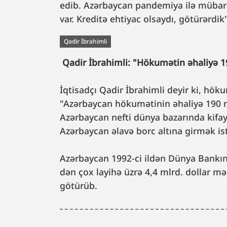
edib. Azərbaycan pandemiya ilə mübariz
var. Kreditə ehtiyac olsaydı, götürərdik
Qadir İbrahimli
Qadir İbrahimli: "Hökumətin əhaliyə 
İqtisadçı Qadir İbrahimli deyir ki, hö
"Azərbaycan hökumətinin əhaliyə 190 m
Azərbaycan nefti dünya bazarında kifay
Azərbaycan əlavə borc altına girmək i
Azərbaycan 1992-ci ildən Dünya Bankın
dən çox layihə üzrə 4,4 mlrd. dollar mə
götürüb.