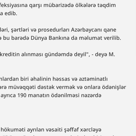
feksiyasına qarşı mübarizədə ölkələrə təqdim
na edib.
ləri, şərtləri və prosedurları Azərbaycanı qane
və bu barədə Dünya Bankına da məlumat verilib.
reditin alınması gündəmdə deyil", - deyə M.
lardan biri əhalinin həssas və aztəminatlı
xslərə müvəqqəti dəstək vermək və onlara ödənişlər
rə ayrıca 190 manatın ödənilməsi nəzərdə
 hökuməti ayrılan vəsaiti şəffaf xərcləyə