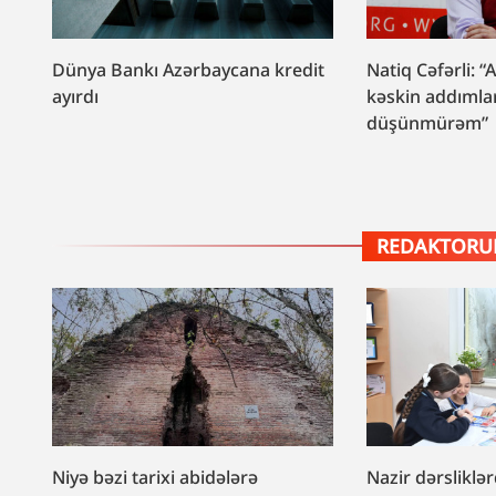
Dünya Bankı Azərbaycana kredit
Natiq Cəfərli: 
ayırdı
kəskin addımlar
düşünmürəm”
REDAKTORUN
Niyə bəzi tarixi abidələrə
Nazir dərslik