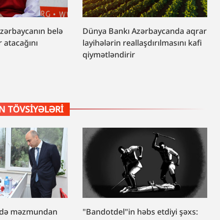
“Azərbaycanın belə
Dünya Bankı Azərbaycanda aqrar
 atacağını
layihələrin reallaşdırılmasını kafi
qiymətləndirir
 TÖVSIYƏLƏRI
lərdə məzmundan
"Bandotdel"in həbs etdiyi şəxs: