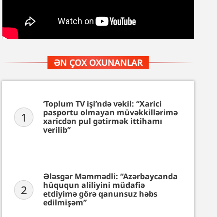
ƏN ÇOX OXUNANLAR
‘Toplum TV işi’ndə vəkil: “Xarici
pasportu olmayan müvəkkillərimə
1
xaricdən pul gətirmək ittihamı
verilib”
Ələsgər Məmmədli: “Azərbaycanda
hüququn aliliyini müdafiə
2
etdiyimə görə qanunsuz həbs
edilmişəm”