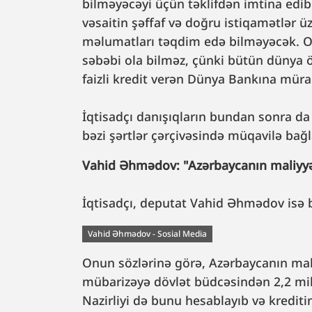
bilməyəcəyi üçün təklifdən imtina edib:
vəsaitin şəffaf və doğru istiqamətlər ü
məlumatları təqdim edə bilməyəcək. O
səbəbi ola bilməz, çünki bütün dünya 
faizli kredit verən Dünya Bankına mürac
İqtisadçı danışıqların bundan sonra da 
bəzi şərtlər çərçivəsində müqavilə bağ
Vahid Əhmədov: "Azərbaycanın maliyyə
İqtisadçı, deputat Vahid Əhmədov isə 
Vahid Əhmədov - Sosial Media
Onun sözlərinə görə, Azərbaycanın mal
mübarizəyə dövlət büdcəsindən 2,2 mily
Nazirliyi də bunu hesablayıb və kredit