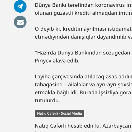
Dünya Bankı tərəfindən koronavirus in
olunan güzəştli krediti almaqdan imti
O deyib ki, kreditin ayrılması istiqamət
etmədiyindən danışıqlar dayandırılıb 
"Hazırda Dünya Bankından sözügedən k
Piriyev əlavə edib.
Layihə çərçivəsində atılacaq əsas addım
təbəqəsinə – ailələlər və ayrı-ayrı şə
etməklə bağlı idi. Burada işsizliyə gö
tutulurdu.
Natiq Cəfərli - Sosial Media
Natiq Cəfərli hesab edir ki, Azərbaycan