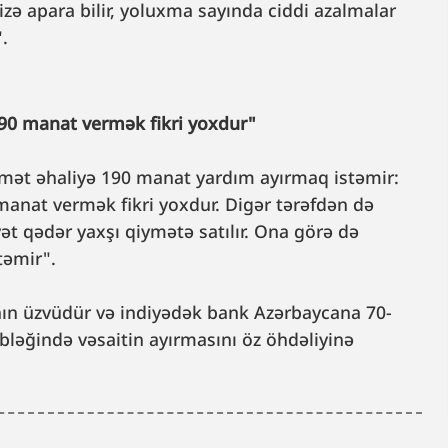
ə apara bilir, yoluxma sayında ciddi azalmalar
".
190 manat vermək fikri yoxdur"
kumət əhaliyə 190 manat yardım ayırmaq istəmir:
anat vermək fikri yoxdur. Digər tərəfdən də
ət qədər yaxşı qiymətə satılır. Ona görə də
stəmir".
ın üzvüdür və indiyədək bank Azərbaycana 70-
bləğində vəsaitin ayırmasını öz öhdəliyinə