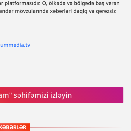
 platformasıdır. O, ölkədə və bölgədə baş verən
, gender mövzularında xəbərləri dəqiq və qərəzsiz
lummedia.tv
am" səhifəmizi izləyin
XƏBƏRLƏR