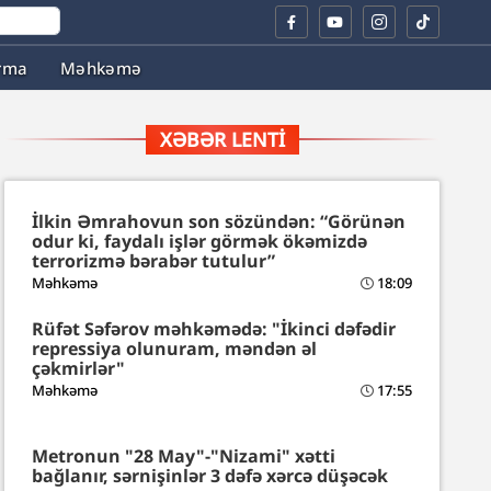
rma
Məhkəmə
XƏBƏR LENTI
İlkin Əmrahovun son sözündən: “Görünən
odur ki, faydalı işlər görmək ökəmizdə
terrorizmə bərabər tutulur”
Məhkəmə
18:09
Rüfət Səfərov məhkəmədə: "İkinci dəfədir
repressiya olunuram, məndən əl
çəkmirlər"
Məhkəmə
17:55
Metronun "28 May"-"Nizami" xətti
bağlanır, sərnişinlər 3 dəfə xərcə düşəcək