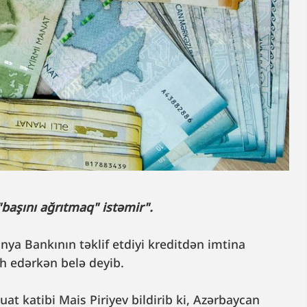
başını ağrıtmaq" istəmir".
nya Bankının təklif etdiyi kreditdən imtina
h edərkən belə deyib.
at katibi Mais Piriyev bildirib ki, Azərbaycan