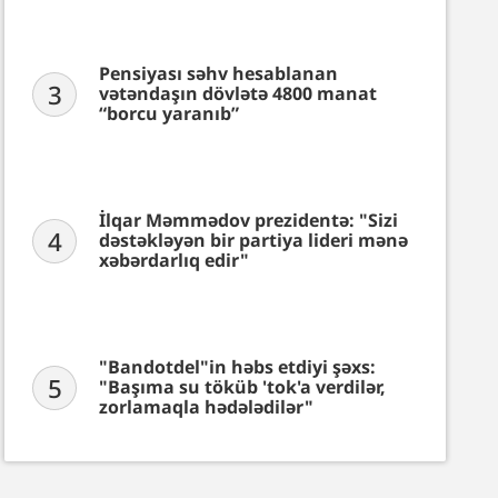
Pensiyası səhv hesablanan
3
vətəndaşın dövlətə 4800 manat
“borcu yaranıb”
İlqar Məmmədov prezidentə: "Sizi
4
dəstəkləyən bir partiya lideri mənə
xəbərdarlıq edir"
"Bandotdel"in həbs etdiyi şəxs:
5
"Başıma su töküb 'tok'a verdilər,
zorlamaqla hədələdilər"