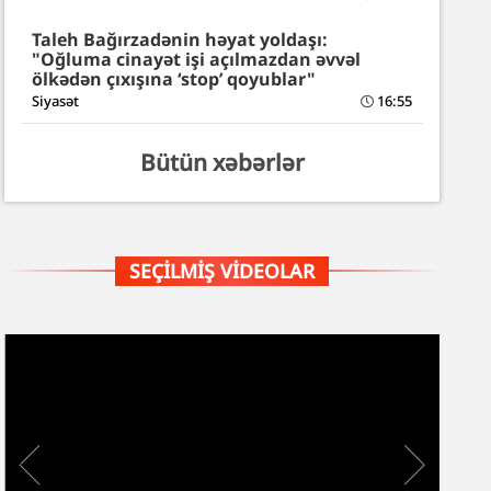
Taleh Bağırzadənin həyat yoldaşı:
"Oğluma cinayət işi açılmazdan əvvəl
ölkədən çıxışına ‘stop’ qoyublar"
Siyasət
16:55
Bütün xəbərlər
SEÇILMIŞ VIDEOLAR