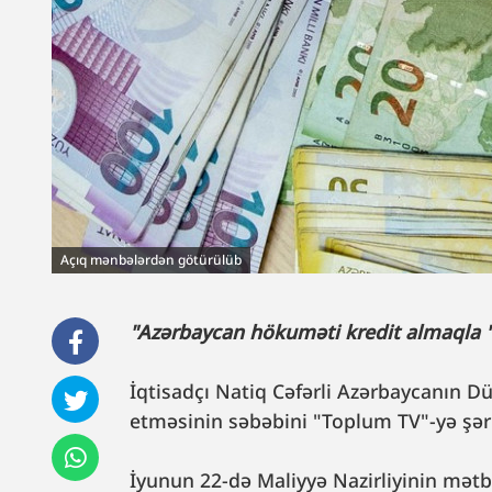
Açıq mənbələrdən götürülüb
"Azərbaycan hökuməti kredit almaqla "
İqtisadçı Natiq Cəfərli Azərbaycanın Dü
etməsinin səbəbini "Toplum TV"-yə şər
İyunun 22-də Maliyyə Nazirliyinin mətbu