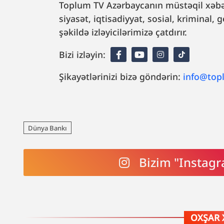
Toplum TV Azərbaycanın müstəqil xəbər
siyasət, iqtisadiyyat, sosial, kriminal
şəkildə izləyicilərimizə çatdırır.
Bizi izləyin:
Şikayətlərinizi bizə göndərin:
info@top
Dünya Bankı
Bizim "Instagr
OXŞAR 