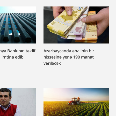
ya Bankının təklif
Azərbaycanda əhalinin bir
n imtina edib
hissəsinə yenə 190 manat
veriləcək