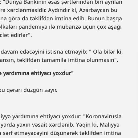
 "Dünya Bankının əsas şərtlərindən biri ayrılan
zrə xərclənməsidir. Aydındır ki, Azərbaycan bu
na görə də təklifdən imtina edib. Bunun başqa
ölkələri pandemiya ilə mübarizə üçün çox aşağı
iət edirlər".
davam edəcəyini istisna etməyib: " Ola bilər ki,
lansın, təklifdən tamamilə imtina olunmasın".
 yardımına ehtiyacı yoxdur"
bu qərarı düzgün sayır.
iyyə yardımına ehtiyacı yoxdur: "Koronavirusla
arda yaxın vəsait xərclənib. Yəqin ki, Maliyyə
in sərf etməyəcəyini düşünərək təklifdən imtina