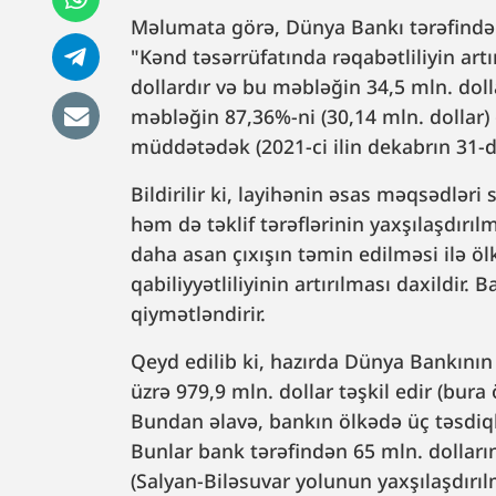
Məlumata görə, Dünya Bankı tərəfindən
"Kənd təsərrüfatında rəqabətliliyin art
dollardır və bu məbləğin 34,5 mln. doll
məbləğin 87,36%-ni (30,14 mln. dollar)
müddətədək (2021-ci ilin dekabrın 31-də
Bildirilir ki, layihənin əsas məqsədlər
həm də təklif tərəflərinin yaxşılaşdırıl
daha asan çıxışın təmin edilməsi ilə ö
qabiliyyətliliyinin artırılması daxildir. 
qiymətləndirir.
Qeyd edilib ki, hazırda Dünya Bankının
üzrə 979,9 mln. dollar təşkil edir (bura
Bundan əlavə, bankın ölkədə üç təsdiql
Bunlar bank tərəfindən 65 mln. dolların
(Salyan-Biləsuvar yolunun yaxşılaşdırı