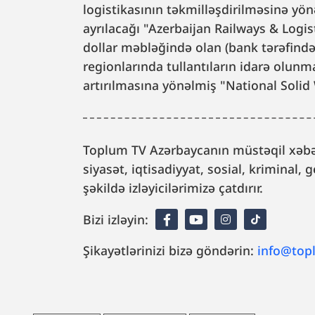
logistikasının təkmilləşdirilməsinə yön
ayrılacağı "Azerbaijan Railways & Logi
dollar məbləğində olan (bank tərəfində
regionlarında tullantıların idarə olunma
artırılmasına yönəlmiş "National Solid
Toplum TV Azərbaycanın müstəqil xəbər
siyasət, iqtisadiyyat, sosial, kriminal
şəkildə izləyicilərimizə çatdırır.
Bizi izləyin:
Şikayətlərinizi bizə göndərin:
info@top