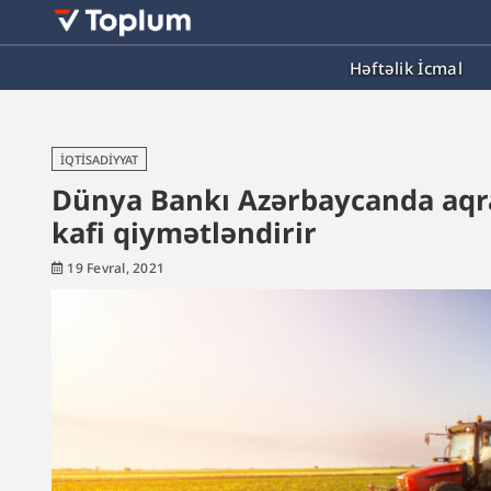
Həftəlik İcmal
İQTISADIYYAT
Dünya Bankı Azərbaycanda aqrar
kafi qiymətləndirir
19 Fevral, 2021