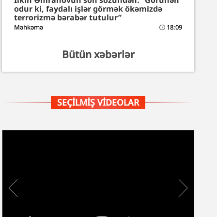
İlkin Əmrahovun son sözündən: “Görünən
odur ki, faydalı işlər görmək ökəmizdə
terrorizmə bərabər tutulur”
Məhkəmə
18:09
Bütün xəbərlər
SEÇILMIŞ VIDEOLAR