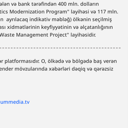
ələn və bank tərəfindən 400 mln. dolların
stics Modernization Program" layihəsi və 117 mln.
n ayrılacaq indikativ məbləğ) ölkənin seçilmiş
sı xidmətlərinin keyfiyyətinin və əlçatanlığının
 Waste Management Project" layihəsidir.
 platformasıdır. O, ölkədə və bölgədə baş verən
, gender mövzularında xəbərləri dəqiq və qərəzsiz
lummedia.tv