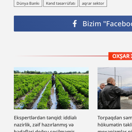
Dünya Bankı
Kənd təsərrüfatı
aqrar sektor
Bizim "Faceboo
OXŞAR 
Ekspertlərdən tənqid: iddialı
Torpaqdan səmər
nazirlik, zəif hazırlanmış və
hökumətin təkli
hədəfləri doğru seçilməmiş
mexanizmlər ni