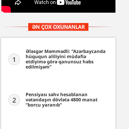
ƏN ÇOX OXUNANLAR
Ələsgər Məmmədli: “Azərbaycanda
hüququn aliliyini müdafiə
1
etdiyimə görə qanunsuz həbs
edilmişəm”
Pensiyası səhv hesablanan
2
vətəndaşın dövlətə 4800 manat
“borcu yaranıb”