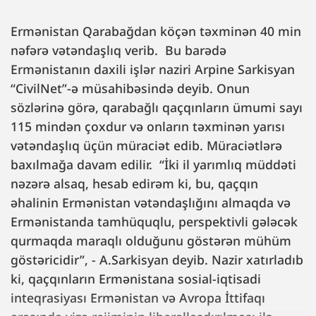
Ermənistan Qarabağdan köçən təxminən 40 min
nəfərə vətəndaşlıq verib. Bu barədə
Ermənistanın daxili işlər naziri Arpine Sarkisyan
“CivilNet”-ə müsahibəsində deyib. Onun
sözlərinə görə, qarabağlı qaçqınların ümumi sayı
115 mindən çoxdur və onların təxminən yarısı
vətəndaşlıq üçün müraciət edib. Müraciətlərə
baxılmağa davam edilir. “İki il yarımlıq müddəti
nəzərə alsaq, hesab edirəm ki, bu, qaçqın
əhalinin Ermənistan vətəndaşlığını almaqda və
Ermənistanda tamhüquqlu, perspektivli gələcək
qurmaqda maraqlı olduğunu göstərən mühüm
göstəricidir”, - A.Sarkisyan deyib. Nazir xatırladıb
ki, qaçqınların Ermənistana sosial-iqtisadi
inteqrasiyası Ermənistan və Avropa İttifaqı