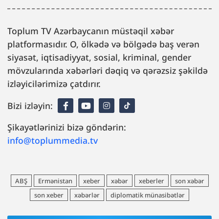
Toplum TV Azərbaycanın müstəqil xəbər
platformasıdır. O, ölkədə və bölgədə baş verən
siyasət, iqtisadiyyat, sosial, kriminal, gender
mövzularında xəbərləri dəqiq və qərəzsiz şəkildə
izləyicilərimizə çatdırır.
Bizi izləyin:
Şikayətlərinizi bizə göndərin:
info@toplummedia.tv
ABŞ
Ermənistan
xeber
xəbər
xeberler
son xəbər
son xeber
xəbərlər
diplomatik münasibətlər