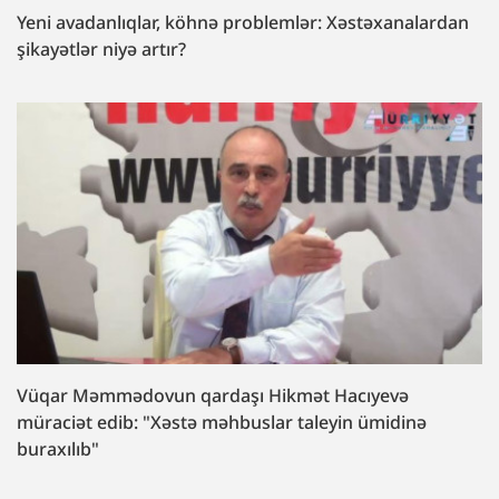
Yeni avadanlıqlar, köhnə problemlər: Xəstəxanalardan
şikayətlər niyə artır?
Vüqar Məmmədovun qardaşı Hikmət Hacıyevə
müraciət edib: "Xəstə məhbuslar taleyin ümidinə
buraxılıb"