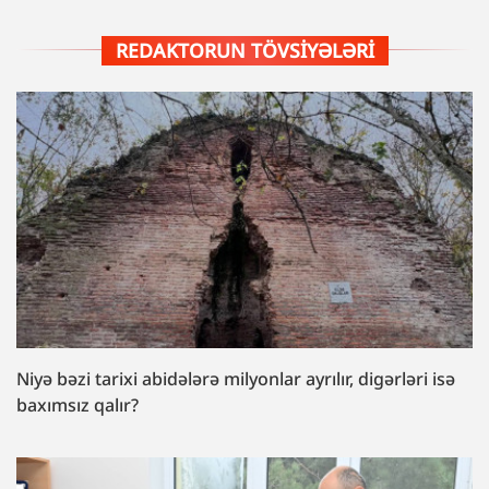
REDAKTORUN TÖVSIYƏLƏRI
Niyə bəzi tarixi abidələrə milyonlar ayrılır, digərləri isə
baxımsız qalır?