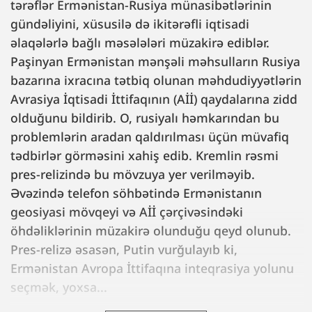
tərəflər Ermənistan-Rusiya münasibətlərinin
gündəliyini, xüsusilə də ikitərəfli iqtisadi
əlaqələrlə bağlı məsələləri müzakirə ediblər.
Paşinyan Ermənistan mənşəli məhsulların Rusiya
bazarına ixracına tətbiq olunan məhdudiyyətlərin
Avrasiya İqtisadi İttifaqının (Aİİ) qaydalarına zidd
olduğunu bildirib. O, rusiyalı həmkarından bu
problemlərin aradan qaldırılması üçün müvafiq
tədbirlər görməsini xahiş edib. Kremlin rəsmi
pres-relizində bu mövzuya yer verilməyib.
Əvəzində telefon söhbətində Ermənistanın
geosiyasi mövqeyi və Aİİ çərçivəsindəki
öhdəliklərinin müzakirə olunduğu qeyd olunub.
Pres-relizə əsasən, Putin vurğulayıb ki,
Ermənistan Avropa İttifaqına inteqrasiya yolunu
seçmək, yoxsa...