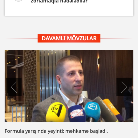
zorlamaqla hədələdilər"
DAVAMLI MÖVZULAR
“Fazil Mustafaya sui-qəsd işi”ndə müttəhim: