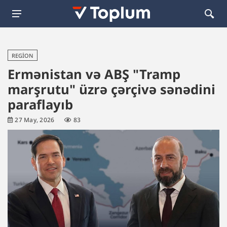
REGION
Ermənistan və ABŞ "Tramp
marşrutu" üzrə çərçivə sənədini
paraflayıb
27 May, 2026
83