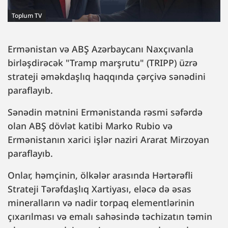
Toplum TV
Ermənistan və ABŞ Azərbaycanı Naxçıvanla
birləşdirəcək "Tramp marşrutu" (TRIPP) üzrə
strateji əməkdaşlıq haqqında çərçivə sənədini
paraflayıb.
Sənədin mətnini Ermənistanda rəsmi səfərdə
olan ABŞ dövlət katibi Marko Rubio və
Ermənistanın xarici işlər naziri Ararat Mirzoyan
paraflayıb.
Onlar, həmçinin, ölkələr arasında Hərtərəfli
Strateji Tərəfdaşlıq Xartiyası, eləcə də əsas
mineralların və nadir torpaq elementlərinin
çıxarılması və emalı sahəsində təchizatın təmin