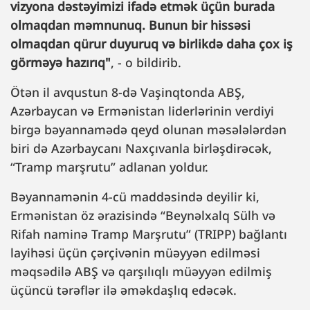
vizyona dəstəyimizi ifadə etmək üçün burada
olmaqdan məmnunuq. Bunun bir hissəsi
olmaqdan qürur duyuruq və birlikdə daha çox iş
görməyə hazırıq"
, - o bildirib.
Ötən il avqustun 8-də Vaşinqtonda ABŞ,
Azərbaycan və Ermənistan liderlərinin verdiyi
birgə bəyannamədə qeyd olunan məsələlərdən
biri də Azərbaycanı Naxçıvanla birləşdirəcək,
“Tramp marşrutu” adlanan yoldur.
Bəyannamənin 4-cü maddəsində deyilir ki,
Ermənistan öz ərazisində “Beynəlxalq Sülh və
Rifah naminə Tramp Marşrutu” (TRIPP) bağlantı
layihəsi üçün çərçivənin müəyyən edilməsi
məqsədilə ABŞ və qarşılıqlı müəyyən edilmiş
üçüncü tərəflər ilə əməkdaşlıq edəcək.