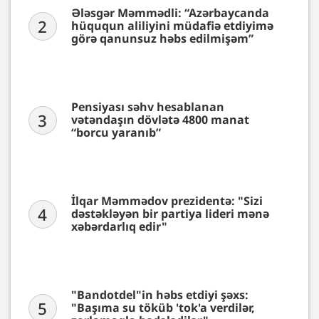
Ələsgər Məmmədli: “Azərbaycanda
2
hüququn aliliyini müdafiə etdiyimə
görə qanunsuz həbs edilmişəm”
Pensiyası səhv hesablanan
3
vətəndaşın dövlətə 4800 manat
“borcu yaranıb”
İlqar Məmmədov prezidentə: "Sizi
4
dəstəkləyən bir partiya lideri mənə
xəbərdarlıq edir"
"Bandotdel"in həbs etdiyi şəxs:
5
"Başıma su töküb 'tok'a verdilər,