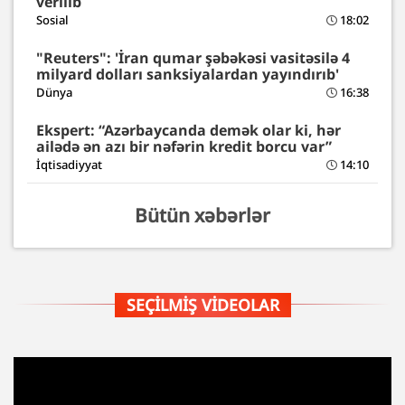
verilib
Sosial
18:02
"Reuters": 'İran qumar şəbəkəsi vasitəsilə 4
milyard dolları sanksiyalardan yayındırıb'
Dünya
16:38
Ekspert: “Azərbaycanda demək olar ki, hər
ailədə ən azı bir nəfərin kredit borcu var”
İqtisadiyyat
14:10
Bütün xəbərlər
SEÇILMIŞ VIDEOLAR