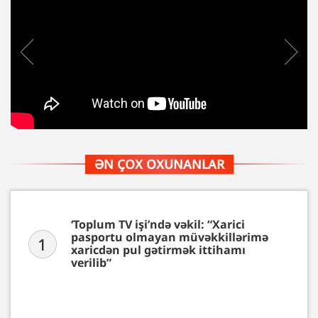
ƏN ÇOX OXUNANLAR
‘Toplum TV işi’ndə vəkil: “Xarici
pasportu olmayan müvəkkillərimə
1
xaricdən pul gətirmək ittihamı
verilib”