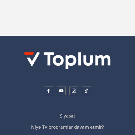
“Hədələdilər ki, qol çəkməsən, arvadını bura
gətirəcəyik”
Siyasət
Niyə TV proqramlar davam etmir?