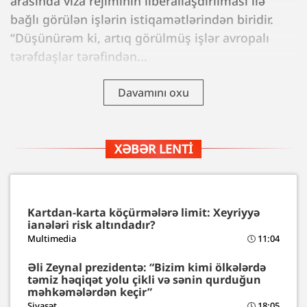
arasında viza rejiminin liberallaşdırılması ilə
bağlı görülən işlərin istiqamətlərindən biridir.
“Düşünürəm ki, artıq görülmüş işlər avropalı
tərəfdaşlar tərəfindən...
Davamını oxu
XƏBƏR LENTI
Kartdan-karta köçürmələrə limit: Xeyriyyə
ianələri risk altındadır?
Multimedia
11:04
Əli Zeynal prezidentə: “Bizim kimi ölkələrdə
təmiz həqiqət yolu çikli və sənin qurduğun
məhkəmələrdən keçir”
Siyasət
18:05