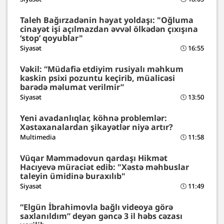
Taleh Bağırzadənin həyat yoldaşı: "Oğluma
cinayət işi açılmazdan əvvəl ölkədən çıxışına
‘stop’ qoyublar"
Siyasət
16:55
Vəkil: “Müdafiə etdiyim rusiyalı məhkum
kəskin psixi pozuntu keçirib, müalicəsi
barədə məlumat verilmir”
Siyasət
13:50
Yeni avadanlıqlar, köhnə problemlər:
Xəstəxanalardan şikayətlər niyə artır?
Multimedia
11:58
Vüqar Məmmədovun qardaşı Hikmət
Hacıyevə müraciət edib: "Xəstə məhbuslar
taleyin ümidinə buraxılıb"
Siyasət
11:49
“Elgün İbrahimovla bağlı videoya görə
saxlanıldım” deyən gəncə 3 il həbs cəzası