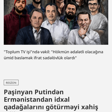
"Toplum TV işi"ndə vəkil: "Hökmün ədalətli olacağına
ümid bəsləmək ifrat sadəlövlük olardı"
REGION
Paşinyan Putindən
Ermənistandan idxal
qadağalarını götürməyi xahiş