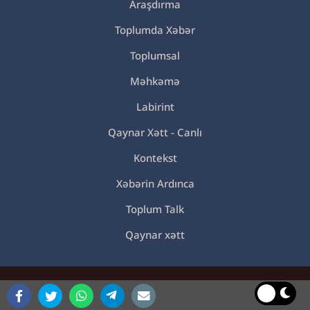
Araşdırma
Toplumda Xəbər
Toplumsal
Məhkəmə
Labirint
Qaynar Xətt - Canlı
Kontekst
Xəbərin Ardınca
Toplum Talk
Qaynar xətt
© 2021 Toplum TV. Bütün müəllif hüquqları qorunur.