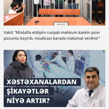
Vəkil: “Müdafiə etdiyim rusiyalı məhkum kəskin psixi
pozuntu keçirib, müalicəsi barədə məlumat verilmir”