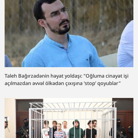
Taleh Bağırzadənin həyat yoldaşı: "Oğluma cinayət işi
açılmazdan əvvəl ölkədən çıxışına ‘stop’ qoyublar"