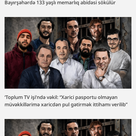
Bayırşəhərdə 133 yaşlı memarlıq abidəsi sökülür
‘Toplum TV işi’ndə vəkil: “Xarici pasportu olmayan
müvəkkillərimə xaricdən pul gətirmək ittihamı verilib”