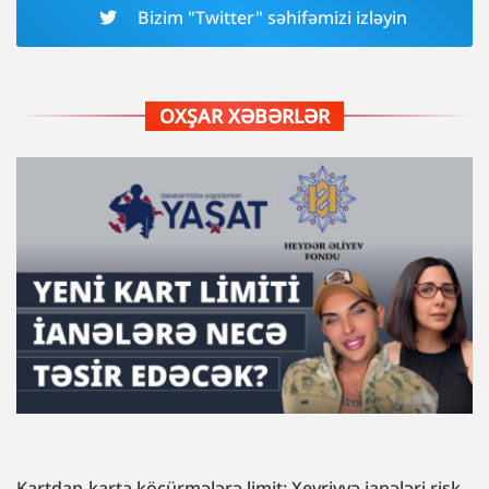
Bizim "Twitter" səhifəmizi izləyin
OXŞAR XƏBƏRLƏR
Kartdan-karta köçürmələrə limit: Xeyriyyə ianələri risk