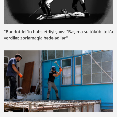
"Bandotdel"in həbs etdiyi şəxs: "Başıma su töküb 'tok'a
verdilər, zorlamaqla hədələdilər"