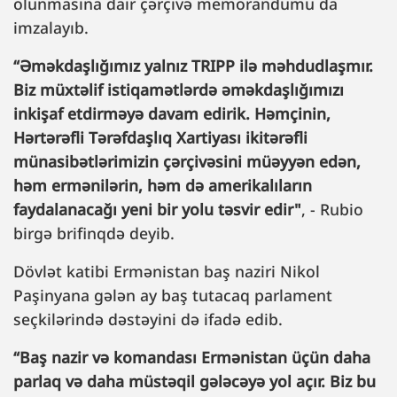
olunmasına dair çərçivə memorandumu da
imzalayıb.
“Əməkdaşlığımız yalnız TRIPP ilə məhdudlaşmır.
Biz müxtəlif istiqamətlərdə əməkdaşlığımızı
inkişaf etdirməyə davam edirik. Həmçinin,
Hərtərəfli Tərəfdaşlıq Xartiyası ikitərəfli
münasibətlərimizin çərçivəsini müəyyən edən,
həm ermənilərin, həm də amerikalıların
faydalanacağı yeni bir yolu təsvir edir"
, - Rubio
birgə brifinqdə deyib.
Dövlət katibi Ermənistan baş naziri Nikol
Paşinyana gələn ay baş tutacaq parlament
seçkilərində dəstəyini də ifadə edib.
“Baş nazir və komandası Ermənistan üçün daha
parlaq və daha müstəqil gələcəyə yol açır. Biz bu