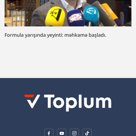
“Fazil Mustafaya sui-qəsd işi”ndə müttəhim:
“Hədələdilər ki, qol çəkməsən, arvadını bura
gətirəcəyik”