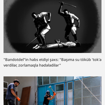
"Bandotdel"in həbs etdiyi şəxs: "Başıma su töküb 'tok'a
verdilər, zorlamaqla hədələdilər"