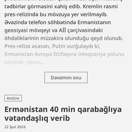
tədbirlər görməsini xahiş edib. Kremlin rəsmi
pres-relizində bu mövzuya yer verilməyib.
Əvəzində telefon söhbətində Ermənistanın
geosiyasi mövqeyi və Aİİ çərçivəsindəki
öhdəliklərinin müzakirə olunduğu qeyd olunub.
Pres-relizə əsasən, Putin vurğulayıb ki,
Ermənistan Avropa İttifaqına inteqrasiya yolunu
seçmək, yoxsa...
Davamını oxu
REGION
Ermənistan 40 min qarabağlıya
vətəndaşlıq verib
22 İyul 2026