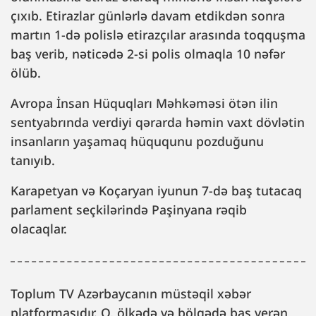
çıxıb. Etirazlar günlərlə davam etdikdən sonra
martın 1-də polislə etirazçılar arasında toqquşma
baş verib, nəticədə 2-si polis olmaqla 10 nəfər
ölüb.
Avropa İnsan Hüquqları Məhkəməsi ötən ilin
sentyabrında verdiyi qərarda həmin vaxt dövlətin
insanların yaşamaq hüququnu pozduğunu
tanıyıb.
Karapetyan və Koçaryan iyunun 7-də baş tutacaq
parlament seçkilərində Paşinyana rəqib
olacaqlar.
Toplum TV Azərbaycanın müstəqil xəbər
platformasıdır. O, ölkədə və bölgədə baş verən