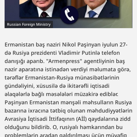
Russian Foreign Ministry
Ermənistan baş naziri Nikol Paşinyan iyulun 27-
də Rusiya prezidenti Vladimir Putinlə telefon
danışığı aparıb. "Armenpress" agentliyinin baş
nazir aparatına istinadən verdiyi məlumata görə,
tərəflər Ermənistan-Rusiya münasibətlərinin
gündəliyini, xüsusilə də ikitərəfli iqtisadi
əlaqələrlə bağlı məsələləri müzakirə ediblər.
Paşinyan Ermənistan mənşəli məhsulların Rusiya
bazarına ixracına tətbiq olunan məhdudiyyətlərin
Avrasiya İqtisadi İttifaqının (Aİİ) qaydalarına zidd
olduğunu bildirib. O, rusiyalı həmkarından bu
problemlərin aradan qaldırılması üçün müvafiq