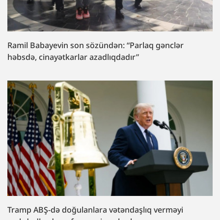
Ramil Babayevin son sözündən: “Parlaq gənclər
həbsdə, cinayətkarlar azadlıqdadır”
Tramp ABŞ-də doğulanlara vətəndaşlıq verməyi