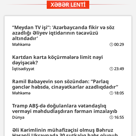
XƏBƏR LENTI
“Meydan TV işi”: 'Azərbaycanda fikir və söz
azadlığı Əliyev iqtidarının təcavüzü
altındadır'
Məhkəmə
00:29
Kartdan karta köçürmələrə limit nəyi
dəyişəcək?
İqtisadiyyat
23:49
Ramil Babayevin son sözündən: “Parlaq
gənclər həbsdə, cinayətkarlar azadlıqdadır”
Məhkəmə
18:05
Tramp ABŞ-də doğulanlara vətəndaşlıq
verməyi məhdudlaşdıran fərman imzalayıb
Dünya
16:55
Əli Kərimlinin mühafizəçisi olmuş Bəhruz
Həsənli Ukraynada 30 sutkalıq həbs olunub