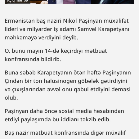
Açıq mənbə
Ermənistan baş naziri Nikol Paşinyan müxalifət
lideri və milyarder iş adamı Samvel Karapetyanı
məhkəməyə verdiyini deyib.
O, bunu mayın 14-də keçirdiyi mətbuat
konfransında bildirib.
Buna səbəb Karapetyanın ötən həftə Paşinyanın
Çindən bir ton halüsinogen göbələk gətirdiyini
və çıxışlarından əvvəl onu qəbul etdiyini deməsi
olub.
Paşinyan daha öncə sosial media hesabından
etdiyi paylaşımda bu iddianı təkzib edib.
Baş nazir mətbuat konfransında digər müxalif