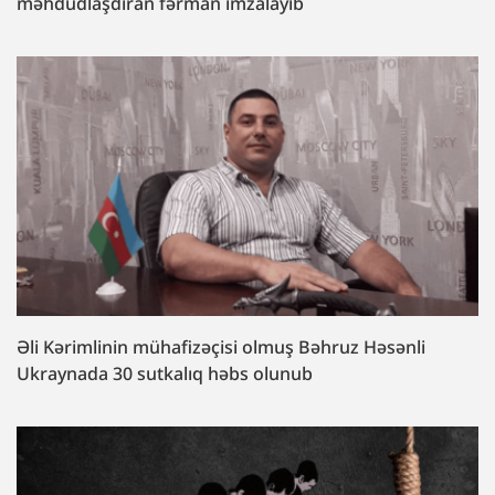
məhdudlaşdıran fərman imzalayıb
Əli Kərimlinin mühafizəçisi olmuş Bəhruz Həsənli
Ukraynada 30 sutkalıq həbs olunub