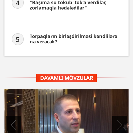
4
"Başıma su töküb 'tok'a verdilər,
zorlamaqla hədələdilər"
Torpaqların birləşdirilməsi kəndlilərə
5
nə verəcək?
DAVAMLI MÖVZULAR