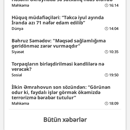
Məhkəmə
16:14
Hüquq müdafiəçiləri: “Təkcə iyul ayında
İranda azı 71 nəfər edam edilib”
Dünya
14:04
Bəhruz Səmədov: "Məqsəd sağlamlığıma
geridönməz zərər vurmaqdır"
Siyasət
10:35
Torpaqların birləşdirilməsi kəndlilərə nə
verəcək?
Sosial
19:50
İlkin Əmrahovun son sözündən: “Görünən
odur ki, faydalı işlər görmək ökəmizdə
terrorizmə bərabər tutulur”
Məhkəmə
18:09
Bütün xəbərlər