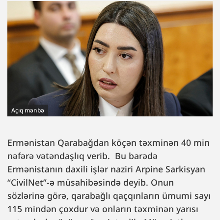
Açıq mənbə
Ermənistan Qarabağdan köçən təxminən 40 min
nəfərə vətəndaşlıq verib. Bu barədə
Ermənistanın daxili işlər naziri Arpine Sarkisyan
“CivilNet”-ə müsahibəsində deyib. Onun
sözlərinə görə, qarabağlı qaçqınların ümumi sayı
115 mindən çoxdur və onların təxminən yarısı