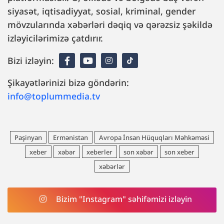
siyasət, iqtisadiyyat, sosial, kriminal, gender
mövzularında xəbərləri dəqiq və qərəzsiz şəkildə
izləyicilərimizə çatdırır.
Bizi izləyin:
Şikayətlərinizi bizə göndərin:
info@toplummedia.tv
Paşinyan
Ermənistan
Avropa İnsan Hüquqları Məhkəməsi
xeber
xəbər
xeberler
son xəbər
son xeber
xəbərlər
Bizim "Instagram" səhifəmizi izləyin