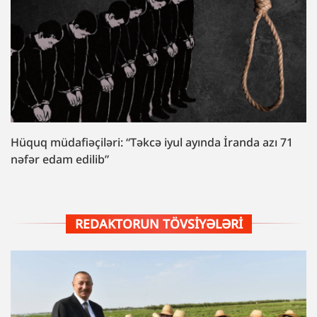
Hüquq müdafiəçiləri: “Təkcə iyul ayında İranda azı 71
nəfər edam edilib”
REDAKTORUN TÖVSIYƏLƏRI