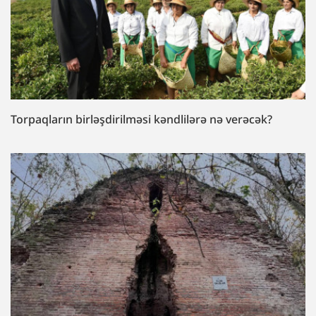
Torpaqların birləşdirilməsi kəndlilərə nə verəcək?