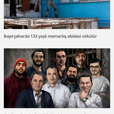
Bayırşəhərdə 133 yaşlı memarlıq abidəsi sökülür