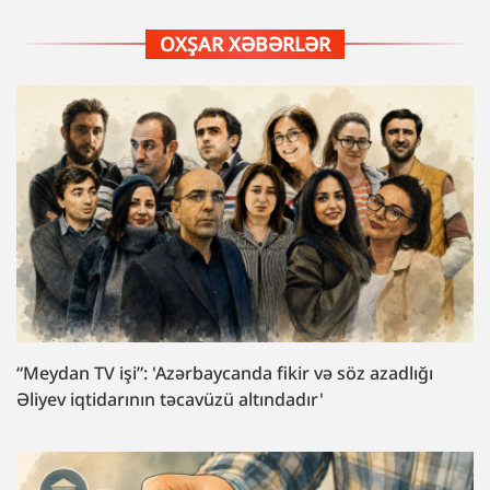
OXŞAR XƏBƏRLƏR
“Meydan TV işi”: 'Azərbaycanda fikir və söz azadlığı
Əliyev iqtidarının təcavüzü altındadır'