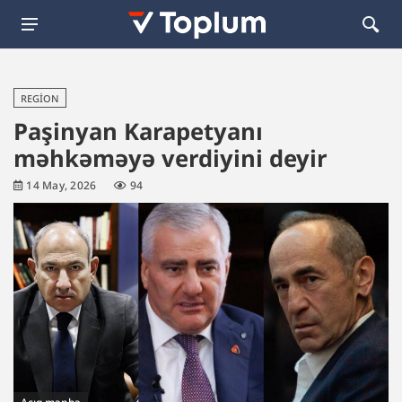
REGION
Paşinyan Karapetyanı
məhkəməyə verdiyini deyir
14 May, 2026
94