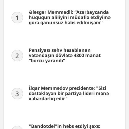
Ələsgər Məmmədli: “Azərbaycanda
1
hüququn aliliyini müdafiə etdiyimə
görə qanunsuz həbs edilmişəm”
Pensiyası səhv hesablanan
2
vətəndaşın dövlətə 4800 manat
“borcu yaranıb”
İlqar Məmmədov prezidentə: "Sizi
3
dəstəkləyən bir partiya lideri mənə
xəbərdarlıq edir"
"Bandotdel"in həbs etdiyi şəxs: