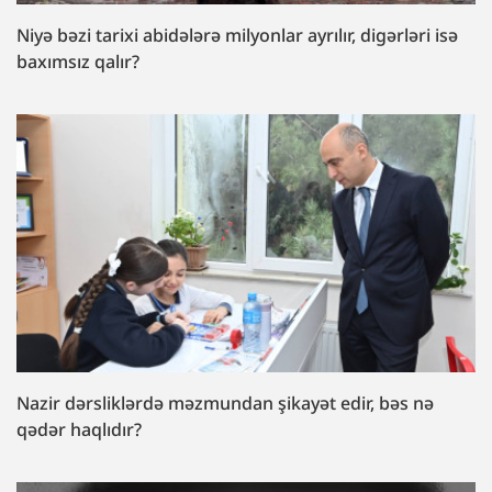
Niyə bəzi tarixi abidələrə milyonlar ayrılır, digərləri isə
baxımsız qalır?
Nazir dərsliklərdə məzmundan şikayət edir, bəs nə
qədər haqlıdır?