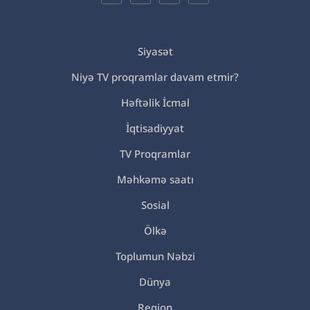
Siyasət
Niyə TV proqramlar davam etmir?
Həftəlik İcmal
İqtisadiyyat
TV Proqramlar
Məhkəmə saatı
Sosial
Ölkə
Toplumun Nəbzi
Dünya
Region