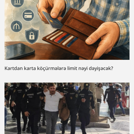
Kartdan karta köçürmələrə limit nəyi dəyişəcək?