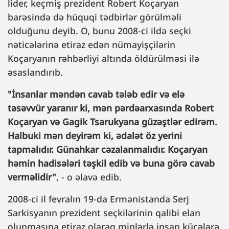
lider, keçmiş prezident Robert Koçaryan
barəsində də hüquqi tədbirlər görülməli
olduğunu deyib. O, bunu 2008-ci ildə seçki
nəticələrinə etiraz edən nümayişçilərin
Koçaryanın rəhbərliyi altında öldürülməsi ilə
əsaslandırıb.
"İnsanlar məndən cavab tələb edir və elə
təsəvvür yaranır ki, mən pərdəarxasında Robert
Koçaryan və Gagik Tsarukyana güzəştlər edirəm.
Halbuki mən deyirəm ki, ədalət öz yerini
tapmalıdır. Günahkar cəzalanmalıdır. Koçaryan
həmin hadisələri təşkil edib və buna görə cavab
verməlidir"
, - o əlavə edib.
2008-ci il fevralın 19-da Ermənistanda Serj
Sarkisyanın prezident seçkilərinin qalibi elan
olunmasına etiraz olaraq minlərlə insan küçələrə