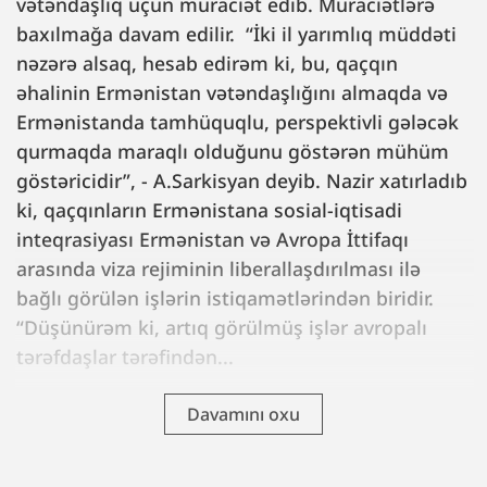
vətəndaşlıq üçün müraciət edib. Müraciətlərə
baxılmağa davam edilir. “İki il yarımlıq müddəti
nəzərə alsaq, hesab edirəm ki, bu, qaçqın
əhalinin Ermənistan vətəndaşlığını almaqda və
Ermənistanda tamhüquqlu, perspektivli gələcək
qurmaqda maraqlı olduğunu göstərən mühüm
göstəricidir”, - A.Sarkisyan deyib. Nazir xatırladıb
ki, qaçqınların Ermənistana sosial-iqtisadi
inteqrasiyası Ermənistan və Avropa İttifaqı
arasında viza rejiminin liberallaşdırılması ilə
bağlı görülən işlərin istiqamətlərindən biridir.
“Düşünürəm ki, artıq görülmüş işlər avropalı
tərəfdaşlar tərəfindən...
Davamını oxu