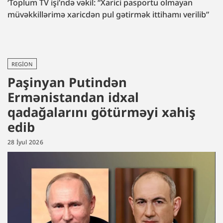
‘Toplum TV işi’ndə vəkil: “Xarici pasportu olmayan
müvəkkillərimə xaricdən pul gətirmək ittihamı verilib”
REGION
Paşinyan Putindən
Ermənistandan idxal
qadağalarını götürməyi xahiş
edib
28 İyul 2026