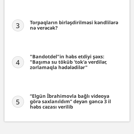
Torpaqların birləşdirilməsi kəndlilərə
3
nə verəcək?
"Bandotdel"in həbs etdiyi şəxs:
4
"Başıma su töküb 'tok'a verdilər,
zorlamaqla hədələdilər"
“Elgün İbrahimovla bağlı videoya
5
görə saxlanıldım” deyən gəncə 3 il
həbs cəzası verilib