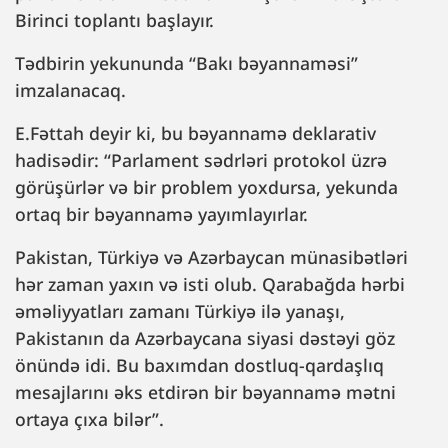
Birinci toplantı başlayır.
Tədbirin yekununda “Bakı bəyannaməsi”
imzalanacaq.
E.Fəttah deyir ki, bu bəyannamə deklarativ
hadisədir: “Parlament sədrləri protokol üzrə
görüşürlər və bir problem yoxdursa, yekunda
ortaq bir bəyannamə yayımlayırlar.
Pakistan, Türkiyə və Azərbaycan münasibətləri
hər zaman yaxın və isti olub. Qarabağda hərbi
əməliyyatları zamanı Türkiyə ilə yanaşı,
Pakistanın da Azərbaycana siyasi dəstəyi göz
önündə idi. Bu baxımdan dostluq-qardaşlıq
mesajlarını əks etdirən bir bəyannamə mətni
ortaya çıxa bilər”.