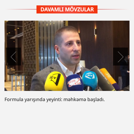
DAVAMLI MÖVZULAR
“Fazil Mustafaya sui-qəsd işi”ndə müttəhim:
“Hədələdilər ki, qol çəkməsən, arvadını bura
gətirəcəyik”