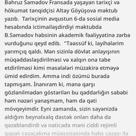
Bəhruz Səmədov Fransada yaşayan tarixçi və
hökumət tənqidçisi Altay Göyüşova məktub
yazıb. Tarixçinin avqustun 6-da sosial media
hesabında ictimailəşdirdiyi məktubda
B.Səmədov həbsinin akademik fəaliyyətinə zərbə
vurduğunu qeyd edib. "Təəssüf ki, layihələrim
yarımçıq qaldı. Mən sizinlə dövlət anlayışının
müqəddəsləşdirilməsi və xalqın ona tabe
etdirilməsi kimi məsələləri müzakirə etməyə
ümid edirdim. Amma indi özümü burada
tapmışam. İnanıram ki, mənə qarşı
gözlənilmədən göstərilən bu qəddarlığın səbəbi
həm nəzəri yanaşmam, həm də qəti
mövqeyimdir. Eyni zamanda, sizin sayənizdə
aldığım beynəlxalq dəstək onları daha da
qəzəbləndirdi və nəticədə məni ciddi rejimli
qapalı cəzaçəkmə müəssisəsində həbs cəzası ilə