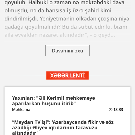
qoyulub. Halbuki o zaman nə məktəbdəki dava
olmuşdu, nə də hansısa iş üzrə şahid kimi
dindirilmişdi. Yeniyetmənin ölkədən çıxışına niyə
qadağa qoyulmalı idi? Bu da sübut edir ki, bizim
ailə əvvəldən nəzarət altındadır", - o qeyd...
Davamını oxu
XƏBƏR LENTI
Yaxınları: "Əli Kərimli məhkəməyə
aparılarkən huşunu itirib"
Məhkəmə
13:33
“Meydan TV işi”: 'Azərbaycanda fikir və söz
azadlığı Əliyev iqtidarının təcavüzü
altındadır'