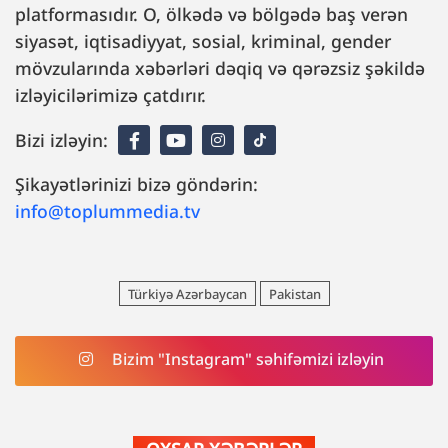
platformasıdır. O, ölkədə və bölgədə baş verən
siyasət, iqtisadiyyat, sosial, kriminal, gender
mövzularında xəbərləri dəqiq və qərəzsiz şəkildə
izləyicilərimizə çatdırır.
Bizi izləyin:
Şikayətlərinizi bizə göndərin:
info@toplummedia.tv
Türkiyə Azərbaycan
Pakistan
Bizim "Instagram" səhifəmizi izləyin