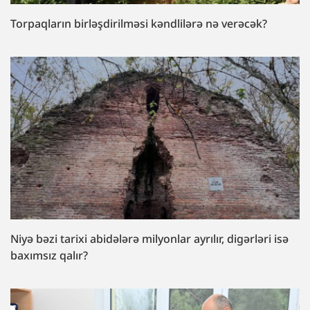
Torpaqların birləşdirilməsi kəndlilərə nə verəcək?
Niyə bəzi tarixi abidələrə milyonlar ayrılır, digərləri isə
baxımsız qalır?