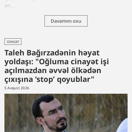
ən...
Davamını oxu
SIYASƏT
Taleh Bağırzadənin həyat
yoldaşı: "Oğluma cinayət işi
açılmazdan əvvəl ölkədən
çıxışına ‘stop’ qoyublar"
5 Avqust 2026