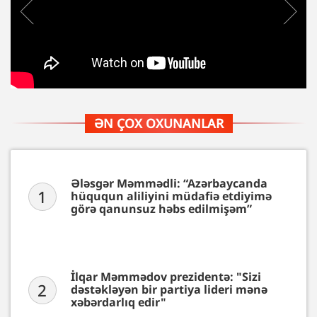
ƏN ÇOX OXUNANLAR
Ələsgər Məmmədli: “Azərbaycanda
1
hüququn aliliyini müdafiə etdiyimə
görə qanunsuz həbs edilmişəm”
İlqar Məmmədov prezidentə: "Sizi
2
dəstəkləyən bir partiya lideri mənə
xəbərdarlıq edir"