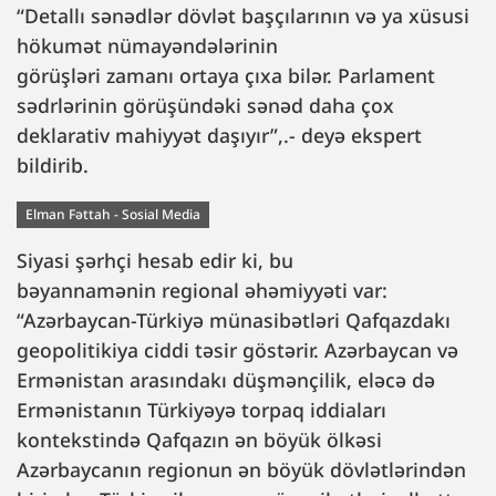
“Detallı sənədlər dövlət başçılarının və ya xüsusi
hökumət nümayəndələrinin
görüşləri zamanı ortaya çıxa bilər. Parlament
sədrlərinin görüşündəki sənəd daha çox
deklarativ mahiyyət daşıyır”,.- deyə ekspert
bildirib.
Elman Fəttah - Sosial Media
Siyasi şərhçi hesab edir ki, bu
bəyannamənin regional əhəmiyyəti var:
“Azərbaycan-Türkiyə münasibətləri Qafqazdakı
geopolitikiya ciddi təsir göstərir. Azərbaycan və
Ermənistan arasındakı düşmənçilik, eləcə də
Ermənistanın Türkiyəyə torpaq iddiaları
kontekstində Qafqazın ən böyük ölkəsi
Azərbaycanın regionun ən böyük dövlətlərindən