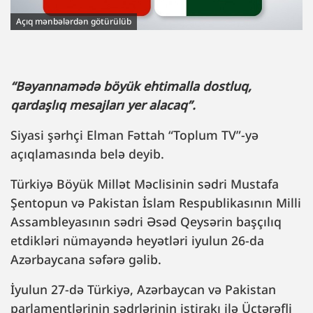
Açıq mənbələrdən götürülüb
“Bəyannamədə böyük ehtimalla dostluq,
qardaşlıq mesajları yer alacaq”.
Siyasi şərhçi Elman Fəttah “Toplum TV”-yə
açıqlamasında belə deyib.
Türkiyə Böyük Millət Məclisinin sədri Mustafa
Şentopun və Pakistan İslam Respublikasının Milli
Assambleyasının sədri Əsəd Qeysərin başçılıq
etdikləri nümayəndə heyətləri iyulun 26-da
Azərbaycana səfərə gəlib.
İyulun 27-də Türkiyə, Azərbaycan və Pakistan
parlamentlərinin sədrlərinin iştirakı ilə Üçtərəfli