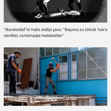
"Bandotdel"in həbs etdiyi şəxs: "Başıma su töküb 'tok'a
verdilər, zorlamaqla hədələdilər"