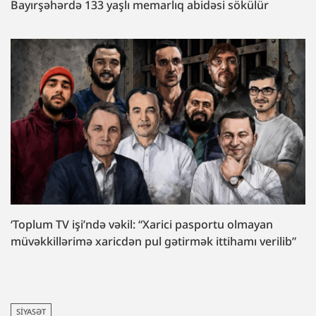
Bayırşəhərdə 133 yaşlı memarlıq abidəsi sökülür
‘Toplum TV işi’ndə vəkil: “Xarici pasportu olmayan
müvəkkillərimə xaricdən pul gətirmək ittihamı verilib”
SIYASƏT