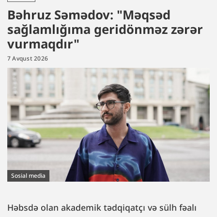
Bəhruz Səmədov: "Məqsəd
sağlamlığıma geridönməz zərər
vurmaqdır"
7 Avqust 2026
Sosial media
Həbsdə olan akademik tədqiqatçı və sülh fəalı