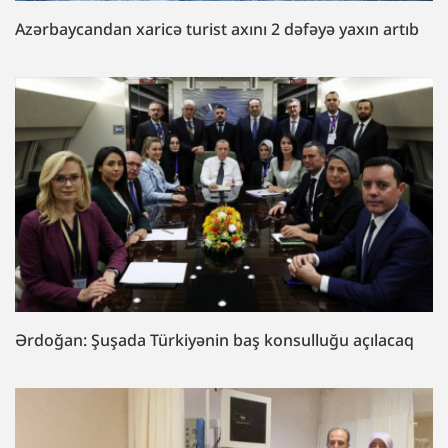
Azərbaycandan xaricə turist axını 2 dəfəyə yaxın artıb
Ərdoğan: Şuşada Türkiyənin baş konsulluğu açılacaq