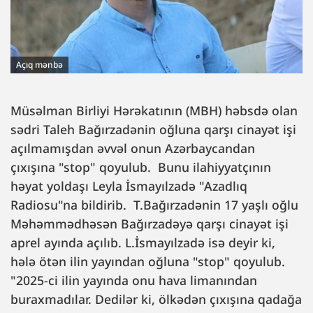
Açıq mənbə
Müsəlman Birliyi Hərəkatının (MBH) həbsdə olan
sədri Taleh Bağırzadənin oğluna qarşı cinayət işi
açılmamışdan əvvəl onun Azərbaycandan
çıxışına "stop" qoyulub. Bunu ilahiyyatçının
həyat yoldaşı Leyla İsmayılzadə "Azadlıq
Radiosu"na bildirib. T.Bağırzadənin 17 yaşlı oğlu
Məhəmmədhəsən Bağırzadəyə qarşı cinayət işi
aprel ayında açılıb. L.İsmayılzadə isə deyir ki,
hələ ötən ilin yayından oğluna "stop" qoyulub.
"2025-ci ilin yayında onu hava limanından
buraxmadılar. Dedilər ki, ölkədən çıxışına qadağa