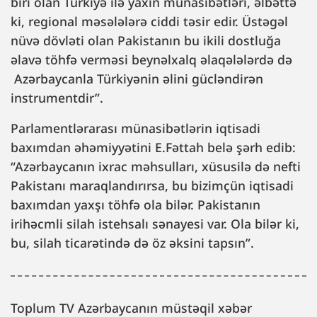
biri olan Türkiyə ilə yaxın münasibətləri, əlbəttə
ki, regional məsələlərə ciddi təsir edir. Üstəgəl
nüvə dövləti olan Pakistanın bu ikili dostluğa
əlavə töhfə verməsi beynəlxalq əlaqələlərdə də
Azərbaycanla Türkiyənin əlini gücləndirən
instrumentdir”.
Parlamentlərarası münasibətlərin iqtisadi
baxımdan əhəmiyyətini E.Fəttah belə şərh edib:
“Azərbaycanın ixrac məhsulları, xüsusilə də nefti
Pakistanı maraqlandırırsa, bu bizimçün iqtisadi
baxımdan yaxşı töhfə ola bilər. Pakistanın
irihəcmli silah istehsalı sənayesi var. Ola bilər ki,
bu, silah ticarətində də öz əksini tapsın”.
Toplum TV Azərbaycanın müstəqil xəbər