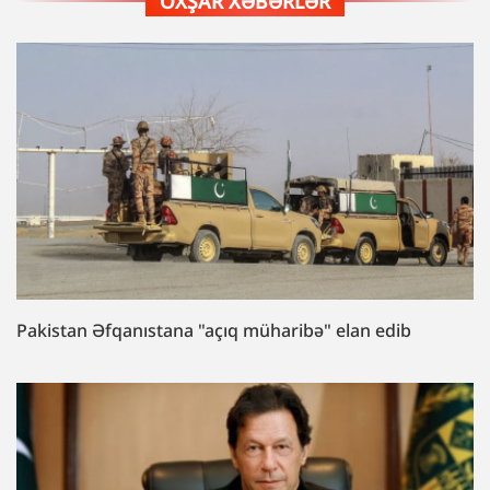
OXŞAR XƏBƏRLƏR
Pakistan Əfqanıstana "açıq müharibə" elan edib