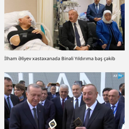
İlham Əliyev xəstəxanada Binəli Yıldırıma baş çəkib