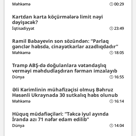
Məhkəmə
00:29
Kartdan karta köçürmələrə limit nəyi
dəyişəcək?
İqtisadiyyat
23:49
Ramil Babayevin son sözündən: “Parlaq
gənclər həbsdə, cinayətkarlar azadlıqdadır”
Məhkəmə
18:05
Tramp ABŞ-də doğulanlara vətəndaşlıq
verməyi məhdudlaşdıran fərman imzalayıb
Dünya
16:55
Əli Kərimlinin mühafizəçisi olmuş Bəhruz
Həsənli Ukraynada 30 sutkalıq həbs olunub
Məhkəmə
16:14
Hüquq müdafiəçiləri: “Təkcə iyul ayında
İranda azı 71 nəfər edam edilib”
Dünya
14:04