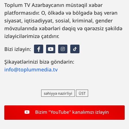
Toplum TV Azərbaycanın müstəqil xəbər
platformasıdır. O, ölkədə və bölgədə baş verən
siyasət, iqtisadiyyat, sosial, kriminal, gender
mövzularında xəbərləri dəqiq və qərəzsiz şəkildə
izləyicilərimizə çatdırır.
Bizi izləyin:
Şikayətlərinizi bizə göndərin:
info@toplummedia.tv
səhiyyə nazirliyi
ÜST
Bizim "YouTube" kanalımızı izləyin