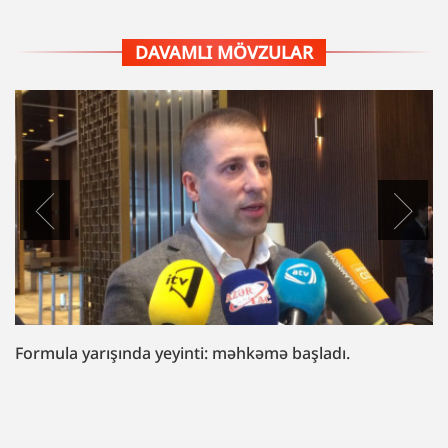
DAVAMLI MÖVZULAR
“Fazil Mustafaya sui-qəsd işi”ndə müttəhim:
“Hədələdilər ki, qol çəkməsən, arvadını bura
gətirəcəyik”