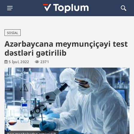
SOSIAL
Azərbaycana meymunçiçəyi test
dəstləri gətirilib
5 İyul, 2022
2371