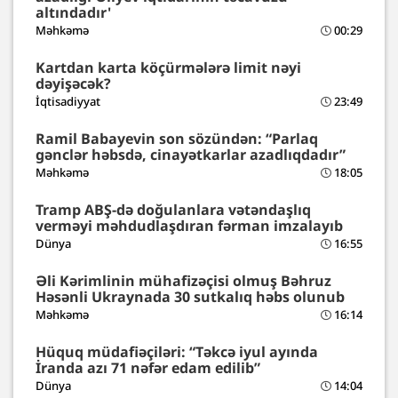
altındadır'
Məhkəmə
00:29
Kartdan karta köçürmələrə limit nəyi
dəyişəcək?
İqtisadiyyat
23:49
Ramil Babayevin son sözündən: “Parlaq
gənclər həbsdə, cinayətkarlar azadlıqdadır”
Məhkəmə
18:05
Tramp ABŞ-də doğulanlara vətəndaşlıq
verməyi məhdudlaşdıran fərman imzalayıb
Dünya
16:55
Əli Kərimlinin mühafizəçisi olmuş Bəhruz
Həsənli Ukraynada 30 sutkalıq həbs olunub
Məhkəmə
16:14
Hüquq müdafiəçiləri: “Təkcə iyul ayında
İranda azı 71 nəfər edam edilib”
Dünya
14:04