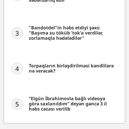
xəbərdarlıq edir"
"Bandotdel"in həbs etdiyi şəxs:
3
"Başıma su töküb 'tok'a verdilər,
zorlamaqla hədələdilər"
Torpaqların birləşdirilməsi kəndlilərə
4
nə verəcək?
“Elgün İbrahimovla bağlı videoya
5
görə saxlanıldım” deyən gəncə 3 il
həbs cəzası verilib