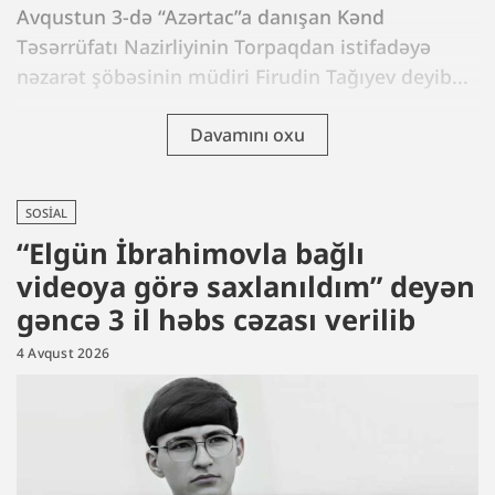
Avqustun 3-də “Azərtac”a danışan Kənd
Təsərrüfatı Nazirliyinin Torpaqdan istifadəyə
nəzarət şöbəsinin müdiri Firudin Tağıyev deyib...
Davamını oxu
SOSIAL
“Elgün İbrahimovla bağlı
videoya görə saxlanıldım” deyən
gəncə 3 il həbs cəzası verilib
4 Avqust 2026