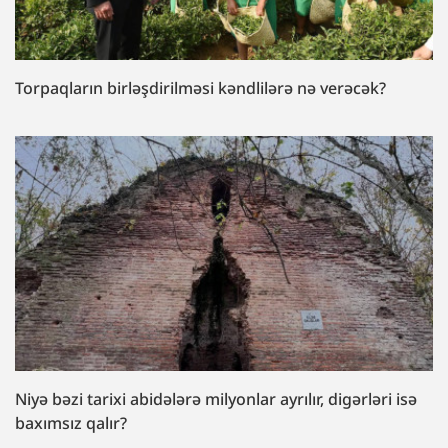
Torpaqların birləşdirilməsi kəndlilərə nə verəcək?
Niyə bəzi tarixi abidələrə milyonlar ayrılır, digərləri isə
baxımsız qalır?