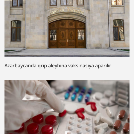
Azərbaycanda qrip əleyhinə vaksinasiya aparılır