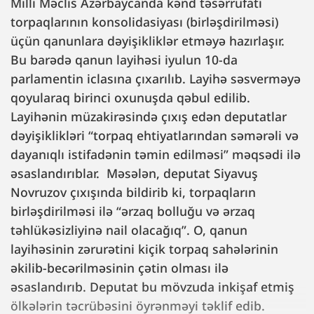
Milli Məclis Azərbaycanda kənd təsərrüfatı
torpaqlarının konsolidasiyası (birləşdirilməsi)
üçün qanunlara dəyişikliklər etməyə hazırlaşır.
Bu barədə qanun layihəsi iyulun 10-da
parlamentin iclasına çıxarılıb. Layihə səsverməyə
qoyularaq birinci oxunuşda qəbul edilib.
Layihənin müzakirəsində çıxış edən deputatlar
dəyişiklikləri “torpaq ehtiyatlarından səmərəli və
dayanıqlı istifadənin təmin edilməsi” məqsədi ilə
əsaslandırıblar. Məsələn, deputat Siyavuş
Novruzov çıxışında bildirib ki, torpaqların
birləşdirilməsi ilə “ərzaq bolluğu və ərzaq
təhlükəsizliyinə nail olacağıq”. O, qanun
layihəsinin zərurətini kiçik torpaq sahələrinin
əkilib-becərilməsinin çətin olması ilə
əsaslandırıb. Deputat bu mövzuda inkişaf etmiş
ölkələrin təcrübəsini öyrənməyi təklif edib.