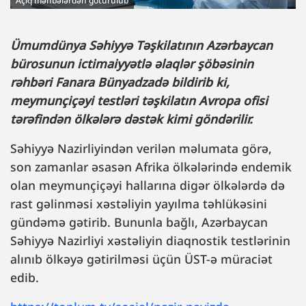
Açıq mənbələrdən götürülüb
Ümumdünya Səhiyyə Təşkilatının Azərbaycan
bürosunun ictimaiyyətlə əlaqlər şöbəsinin
rəhbəri Fanara Bünyadzadə bildirib ki,
meymunçiçəyi testləri təşkilatın Avropa ofisi
tərəfindən ölkələrə dəstək kimi göndərilir.
Səhiyyə Nazirliyindən verilən məlumata görə,
son zamanlar əsasən Afrika ölkələrində endemik
olan meymunçiçəyi hallarına digər ölkələrdə də
rast gəlinməsi xəstəliyin yayılma təhlükəsini
gündəmə gətirib. Bununla bağlı, Azərbaycan
Səhiyyə Nazirliyi xəstəliyin diaqnostik testlərinin
alınıb ölkəyə gətirilməsi üçün ÜST-ə müraciət
edib.