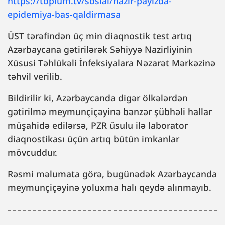
https://toplum.tv/sosial/nazir-payizda-
epidemiya-bas-qaldirmasa
ÜST tərəfindən üç min diaqnostik test artıq
Azərbaycana gətirilərək Səhiyyə Nazirliyinin
Xüsusi Təhlükəli İnfeksiyalara Nəzarət Mərkəzinə
təhvil verilib.
Bildirilir ki, Azərbaycanda digər ölkələrdən
gətirilmə meymunçiçəyinə bənzər şübhəli hallar
müşahidə edilərsə, PZR üsulu ilə laborator
diaqnostikası üçün artıq bütün imkanlar
mövcuddur.
Rəsmi məlumata görə, bugünədək Azərbaycanda
meymunçiçəyinə yoluxma halı qeydə alınmayıb.