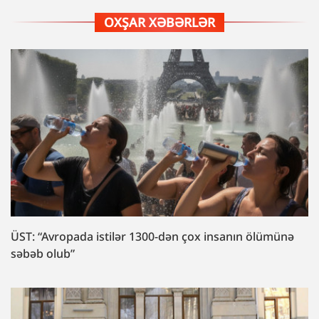
OXŞAR XƏBƏRLƏR
ÜST: “Avropada istilər 1300-dən çox insanın ölümünə
səbəb olub”