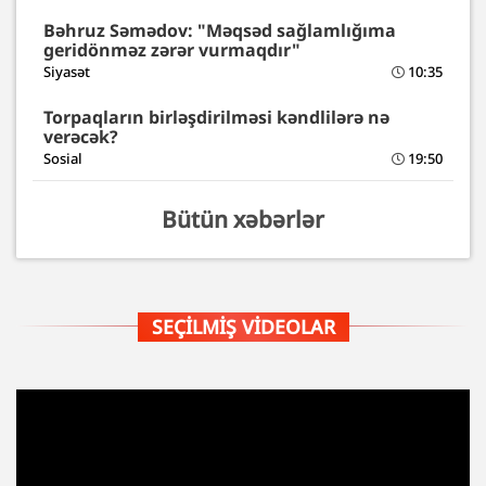
Bəhruz Səmədov: "Məqsəd sağlamlığıma
geridönməz zərər vurmaqdır"
Siyasət
10:35
Torpaqların birləşdirilməsi kəndlilərə nə
verəcək?
Sosial
19:50
Bütün xəbərlər
SEÇILMIŞ VIDEOLAR