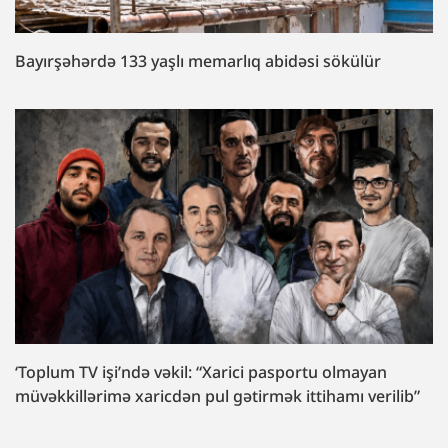
Bayırşəhərdə 133 yaşlı memarlıq abidəsi sökülür
‘Toplum TV işi’ndə vəkil: “Xarici pasportu olmayan
müvəkkillərimə xaricdən pul gətirmək ittihamı verilib”