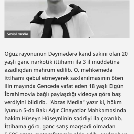
Sosial media
Oğuz rayonunun Dəymədərə kənd sakini olan 20
yaşlı gənc narkotik ittihamı ilə 3 il müddətinə
azadlıqdan məhrum edilib. O, məhkəmədə
ittihamı qəbul etməyərək saxlanılmasının ötən
ilin mayında Gəncədə vəfat edən 18 yaşlı Elgün
İbrahimovla bağlı paylaşdığı videoya görə baş
verdiyini bildirib. "Abzas Media" yazır ki, hökm
iyunun 5-də Bakı Ağır Cinayətlər Məhkəməsində
hakim Hüseyn Hüseynlinin sədrliyi ilə çıxarılıb.
İttihama görə, gənc satış məqsədi olmadan