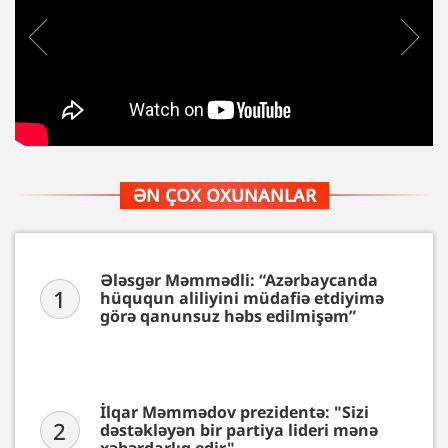
ƏN ÇOX OXUNANLAR
Ələsgər Məmmədli: “Azərbaycanda
1
hüququn aliliyini müdafiə etdiyimə
görə qanunsuz həbs edilmişəm”
İlqar Məmmədov prezidentə: "Sizi
2
dəstəkləyən bir partiya lideri mənə