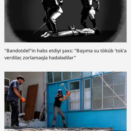
"Bandotdel"in həbs etdiyi şəxs: "Başıma su töküb 'tok'a
verdilər, zorlamaqla hədələdilər"