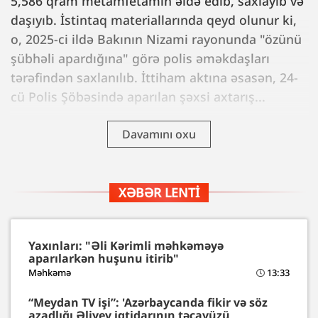
5,586 qram metamfetamin əldə edib, saxlayıb və
daşıyıb. İstintaq materiallarında qeyd olunur ki,
o, 2025-ci ildə Bakının Nizami rayonunda "özünü
şübhəli apardığına" görə polis əməkdaşları
tərəfindən saxlanılıb. İttiham aktına əsasən, 24-
cü Polis Şöbəsində aparılan şəxsi axtarış...
Davamını oxu
XƏBƏR LENTI
Yaxınları: "Əli Kərimli məhkəməyə
aparılarkən huşunu itirib"
Məhkəmə
13:33
“Meydan TV işi”: 'Azərbaycanda fikir və söz
azadlığı Əliyev iqtidarının təcavüzü