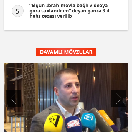
“Elgün İbrahimovla bağlı videoya
5
görə saxlanıldım” deyən gəncə 3 il
həbs cəzası verilib
DAVAMLI MÖVZULAR