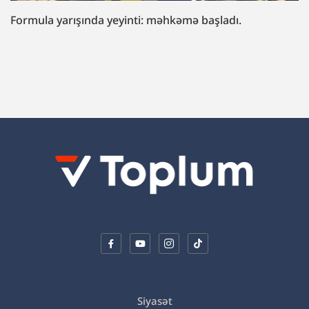
“Fazil Mustafaya sui-qəsd işi”ndə müttəhim:
“Hədələdilər ki, qol çəkməsən, arvadını bura
gətirəcəyik”
Siyasət