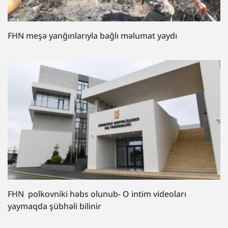
FHN meşə yanğınlarıyla bağlı məlumat yaydı
FHN polkovniki həbs olunub- O intim videoları
yaymaqda şübhəli bilinir