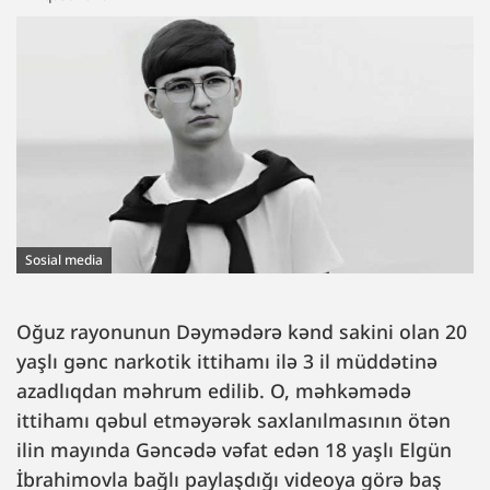
Sosial media
Oğuz rayonunun Dəymədərə kənd sakini olan 20
yaşlı gənc narkotik ittihamı ilə 3 il müddətinə
azadlıqdan məhrum edilib. O, məhkəmədə
ittihamı qəbul etməyərək saxlanılmasının ötən
ilin mayında Gəncədə vəfat edən 18 yaşlı Elgün
İbrahimovla bağlı paylaşdığı videoya görə baş