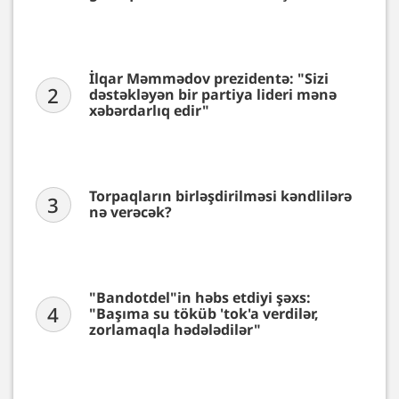
İlqar Məmmədov prezidentə: "Sizi
2
dəstəkləyən bir partiya lideri mənə
xəbərdarlıq edir"
Torpaqların birləşdirilməsi kəndlilərə
3
nə verəcək?
"Bandotdel"in həbs etdiyi şəxs:
4
"Başıma su töküb 'tok'a verdilər,
zorlamaqla hədələdilər"