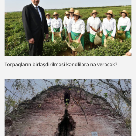
Torpaqların birləşdirilməsi kəndlilərə nə verəcək?