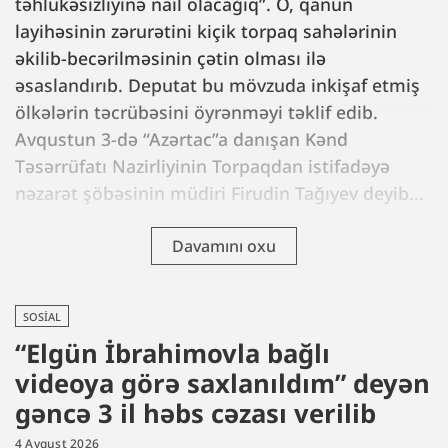
təhlükəsizliyinə nail olacağıq”. O, qanun
layihəsinin zərurətini kiçik torpaq sahələrinin
əkilib-becərilməsinin çətin olması ilə
əsaslandırıb. Deputat bu mövzuda inkişaf etmiş
ölkələrin təcrübəsini öyrənməyi təklif edib.
Avqustun 3-də “Azərtac”a danışan Kənd
Təsərrüfatı Nazirliyinin Torpaqdan istifadəyə
nəzarət şöbəsinin müdiri Firudin Tağıyev deyib...
Davamını oxu
SOSIAL
“Elgün İbrahimovla bağlı
videoya görə saxlanıldım” deyən
gəncə 3 il həbs cəzası verilib
4 Avqust 2026