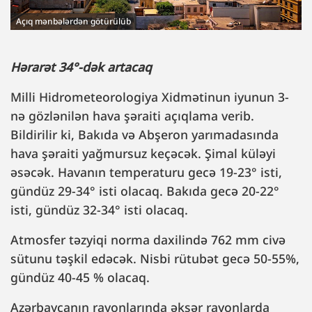
Açıq mənbələrdən götürülüb
Hərarət 34°-dək artacaq
Milli Hidrometeorologiya Xidmətinun iyunun 3-
nə gözlənilən hava şəraiti açıqlama verib.
Bildirilir ki, Bakıda və Abşeron yarımadasında
hava şəraiti yağmursuz keçəcək. Şimal küləyi
əsəcək. Havanın temperaturu gecə 19-23° isti,
gündüz 29-34° isti olacaq. Bakıda gecə 20-22°
isti, gündüz 32-34° isti olacaq.
Atmosfer təzyiqi norma daxilində 762 mm civə
sütunu təşkil edəcək. Nisbi rütubət gecə 50-55%,
gündüz 40-45 % olacaq.
Azərbaycanın rayonlarında əksər rayonlarda