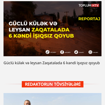
Güclü külək və leysan Zaqatalada 6 kəndi işıqsız qoyub
REDAKTORUN TÖVSIYƏLƏRI