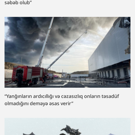
səbəb olub”
“Yanğınların ardıcıllığı və cəzasızlıq onların təsadüf
olmadığını deməyə əsas verir”