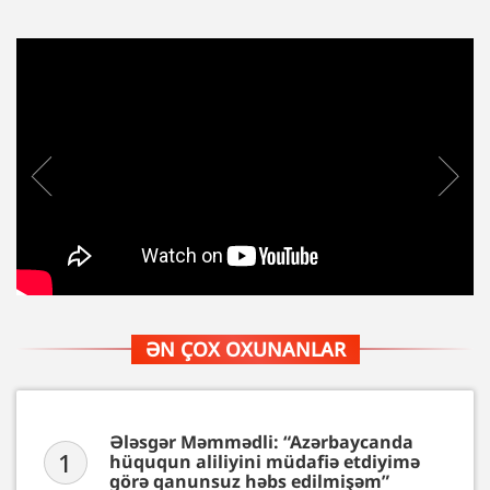
ƏN ÇOX OXUNANLAR
Ələsgər Məmmədli: “Azərbaycanda
1
hüququn aliliyini müdafiə etdiyimə
görə qanunsuz həbs edilmişəm”