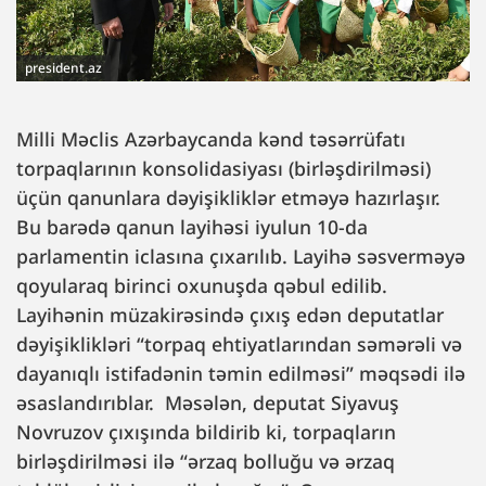
president.az
Milli Məclis Azərbaycanda kənd təsərrüfatı
torpaqlarının konsolidasiyası (birləşdirilməsi)
üçün qanunlara dəyişikliklər etməyə hazırlaşır.
Bu barədə qanun layihəsi iyulun 10-da
parlamentin iclasına çıxarılıb. Layihə səsverməyə
qoyularaq birinci oxunuşda qəbul edilib.
Layihənin müzakirəsində çıxış edən deputatlar
dəyişiklikləri “torpaq ehtiyatlarından səmərəli və
dayanıqlı istifadənin təmin edilməsi” məqsədi ilə
əsaslandırıblar. Məsələn, deputat Siyavuş
Novruzov çıxışında bildirib ki, torpaqların
birləşdirilməsi ilə “ərzaq bolluğu və ərzaq