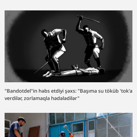
"Bandotdel"in həbs etdiyi şəxs: "Başıma su töküb 'tok'a
verdilər, zorlamaqla hədələdilər"