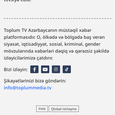
Toplum TV Azərbaycanın müstəqil xəbər
platformasıdır. O, ölkədə və bölgədə baş verən
siyasət, iqtisadiyyat, sosial, kriminal, gender
mövzularında xəbərləri dəqiq və qərəzsiz şəkildə
izləyicilərimizə çatdırır.
Bizi izləyin:
Şikayətlərinizi bizə göndərin:
info@toplummedia.tv
FHN
Qlobal istiləşmə