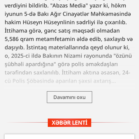
verdiyini bildirib. "Abzas Media" yazır ki, hökm
iyunun 5-də Bakı Ağır Cinayətlər Məhkəməsində
hakim Hüseyn Hüseynlinin sədrliyi ilə çıxarılıb.
İttihama görə, gənc satış məqsədi olmadan
5,586 qram metamfetamin əldə edib, saxlayıb və
daşıyıb. İstintaq materiallarında qeyd olunur ki,
o, 2025-ci ildə Bakının Nizami rayonunda "özünü
şübhəli apardığına" görə polis əməkdaşları
tərəfindən saxlanılıb. İttiham aktına əsasən, 24-
cü Polis Şöbəsində aparılan şəxsi axtarış...
Davamını oxu
XƏBƏR LENTI