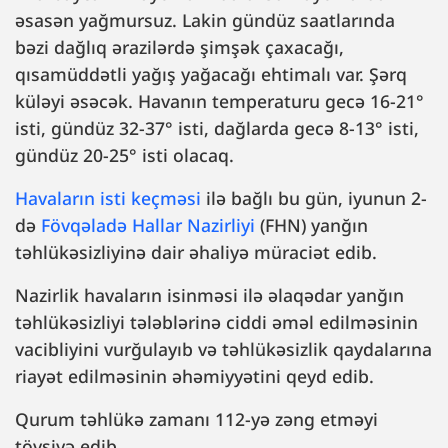
əsasən yağmursuz. Lakin gündüz saatlarında
bəzi dağlıq ərazilərdə şimşək çaxacağı,
qısamüddətli yağış yağacağı ehtimalı var. Şərq
küləyi əsəcək. Havanın temperaturu gecə 16-21°
isti, gündüz 32-37° isti, dağlarda gecə 8-13° isti,
gündüz 20-25° isti olacaq.
Havaların isti keçməsi
ilə bağlı bu gün, iyunun 2-
də
Fövqəladə Hallar Nazirliyi
(FHN) yanğın
təhlükəsizliyinə dair əhaliyə müraciət edib.
Nazirlik havaların isinməsi ilə əlaqədar yanğın
təhlükəsizliyi tələblərinə ciddi əməl edilməsinin
vacibliyini vurğulayıb və təhlükəsizlik qaydalarına
riayət edilməsinin əhəmiyyətini qeyd edib.
Qurum təhlükə zamanı 112-yə zəng etməyi
tövsiyə edib.