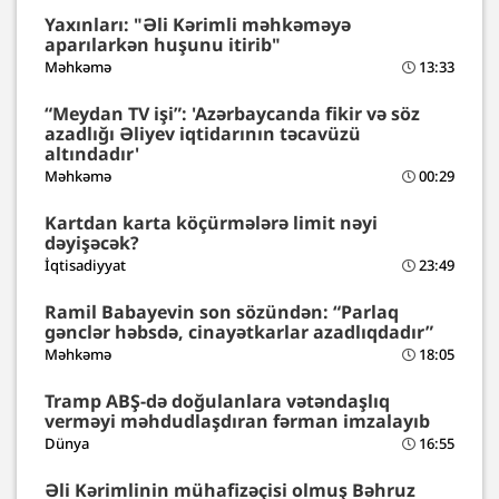
Yaxınları: "Əli Kərimli məhkəməyə
aparılarkən huşunu itirib"
Məhkəmə
13:33
“Meydan TV işi”: 'Azərbaycanda fikir və söz
azadlığı Əliyev iqtidarının təcavüzü
altındadır'
Məhkəmə
00:29
Kartdan karta köçürmələrə limit nəyi
dəyişəcək?
İqtisadiyyat
23:49
Ramil Babayevin son sözündən: “Parlaq
gənclər həbsdə, cinayətkarlar azadlıqdadır”
Məhkəmə
18:05
Tramp ABŞ-də doğulanlara vətəndaşlıq
verməyi məhdudlaşdıran fərman imzalayıb
Dünya
16:55
Əli Kərimlinin mühafizəçisi olmuş Bəhruz