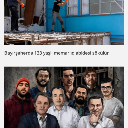
Bayırşəhərdə 133 yaşlı memarlıq abidəsi sökülür