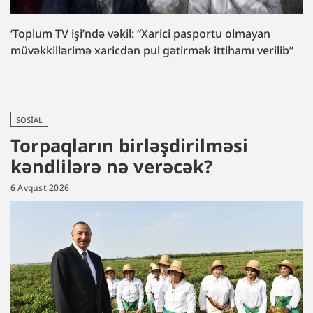
‘Toplum TV işi’ndə vəkil: “Xarici pasportu olmayan
müvəkkillərimə xaricdən pul gətirmək ittihamı verilib”
SOSIAL
Torpaqların birləşdirilməsi
kəndlilərə nə verəcək?
6 Avqust 2026