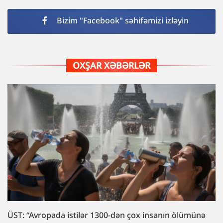
Bizim "Facebook" səhifəmizi izləyin
OXŞAR XƏBƏRLƏR
ÜST: “Avropada istilər 1300-dən çox insanın ölümünə