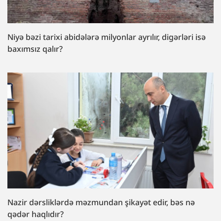
Niyə bəzi tarixi abidələrə milyonlar ayrılır, digərləri isə
baxımsız qalır?
Nazir dərsliklərdə məzmundan şikayət edir, bəs nə
qədər haqlıdır?