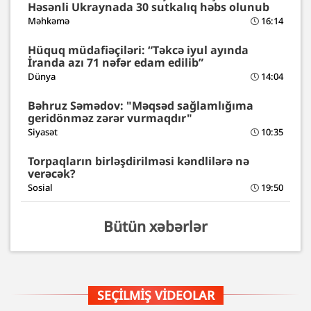
Həsənli Ukraynada 30 sutkalıq həbs olunub
Məhkəmə
16:14
Hüquq müdafiəçiləri: “Təkcə iyul ayında
İranda azı 71 nəfər edam edilib”
Dünya
14:04
Bəhruz Səmədov: "Məqsəd sağlamlığıma
geridönməz zərər vurmaqdır"
Siyasət
10:35
Torpaqların birləşdirilməsi kəndlilərə nə
verəcək?
Sosial
19:50
Bütün xəbərlər
SEÇILMIŞ VIDEOLAR