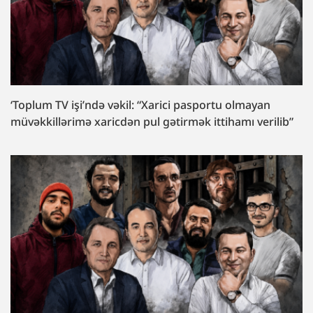
‘Toplum TV işi’ndə vəkil: “Xarici pasportu olmayan
müvəkkillərimə xaricdən pul gətirmək ittihamı verilib”