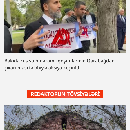
Bakıda rus sülhməramlı qoşunlarının Qarabağdan
çıxarılması tələbiylə aksiya keçirildi
REDAKTORUN TÖVSIYƏLƏRI