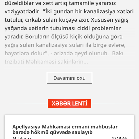
düzəldiblər və xətt artıq tamamilə yararsız
vəziyyətdədir. "İki gündən bir kanalizasiya xətləri
tutulur, çirkab suları küçəyə axır. Xüsusən yağış
yağanda xətlərin tutulması ciddi problemlər
yaradır. Boruların ölçüsü kiçik olduğuna görə
yağış suları kanalizasiya suları ilə birgə evlərə,
həyətlərə dolur", - ərizədə qeyd olunub. Bakı
İnzibati Məhkəməsi sakinlərin...
Davamını oxu
XƏBƏR LENTI
Apellyasiya Məhkəməsi erməni məhbuslar
barədə hökmü qüvvədə saxlayıb
Məhkəmə
13:46