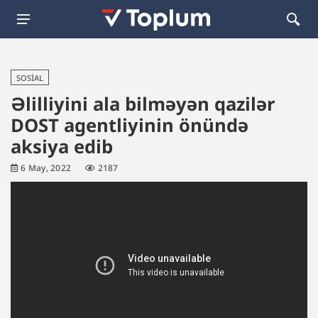
SOSIAL
Əlilliyini ala bilməyən qazilər
DOST agentliyinin önündə
aksiya edib
6 May, 2022
2187