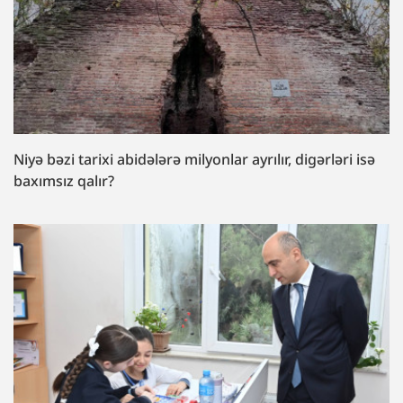
Niyə bəzi tarixi abidələrə milyonlar ayrılır, digərləri isə
baxımsız qalır?