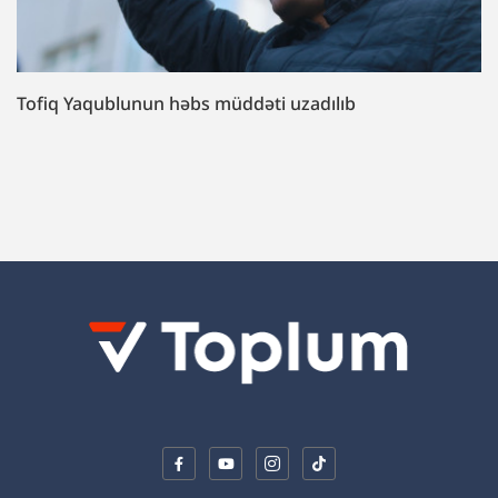
Tofiq Yaqublunun həbs müddəti uzadılıb