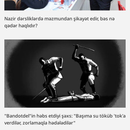
Nazir dərsliklərdə məzmundan şikayət edir, bəs nə
qədər haqlıdır?
"Bandotdel"in həbs etdiyi şəxs: "Başıma su töküb 'tok'a
verdilər, zorlamaqla hədələdilər"