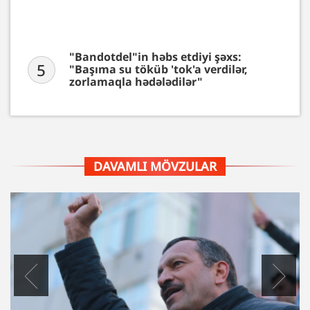
"Bandotdel"in həbs etdiyi şəxs:
5
"Başıma su töküb 'tok'a verdilər,
zorlamaqla hədələdilər"
DAVAMLI MÖVZULAR