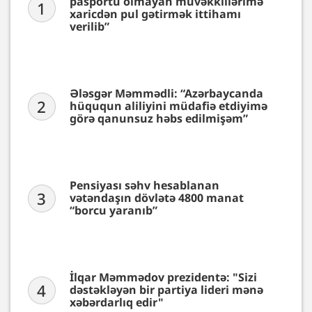
pasportu olmayan müvəkkillərimə
1
xaricdən pul gətirmək ittihamı
verilib”
Ələsgər Məmmədli: “Azərbaycanda
2
hüququn aliliyini müdafiə etdiyimə
görə qanunsuz həbs edilmişəm”
Pensiyası səhv hesablanan
3
vətəndaşın dövlətə 4800 manat
“borcu yaranıb”
İlqar Məmmədov prezidentə: "Sizi
4
dəstəkləyən bir partiya lideri mənə
xəbərdarlıq edir"