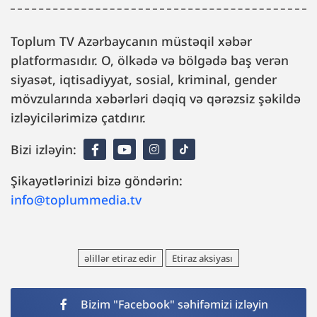
Toplum TV Azərbaycanın müstəqil xəbər
platformasıdır. O, ölkədə və bölgədə baş verən
siyasət, iqtisadiyyat, sosial, kriminal, gender
mövzularında xəbərləri dəqiq və qərəzsiz şəkildə
izləyicilərimizə çatdırır.
Bizi izləyin:
Şikayətlərinizi bizə göndərin:
info@toplummedia.tv
əlillər etiraz edir
Etiraz aksiyası
Bizim "Facebook" səhifəmizi izləyin