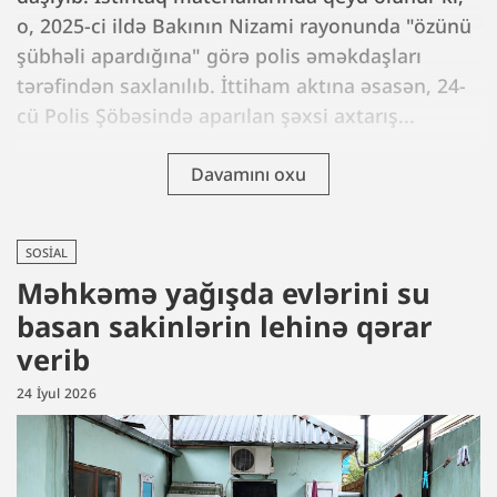
o, 2025-ci ildə Bakının Nizami rayonunda "özünü
şübhəli apardığına" görə polis əməkdaşları
tərəfindən saxlanılıb. İttiham aktına əsasən, 24-
cü Polis Şöbəsində aparılan şəxsi axtarış...
Davamını oxu
SOSIAL
Məhkəmə yağışda evlərini su
basan sakinlərin lehinə qərar
verib
24 İyul 2026