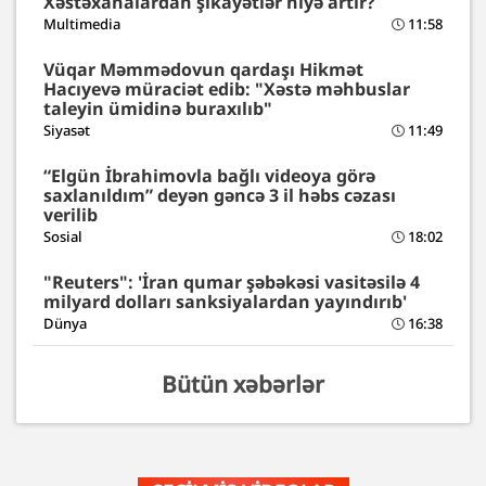
Xəstəxanalardan şikayətlər niyə artır?
Multimedia
11:58
Vüqar Məmmədovun qardaşı Hikmət
Hacıyevə müraciət edib: "Xəstə məhbuslar
taleyin ümidinə buraxılıb"
Siyasət
11:49
“Elgün İbrahimovla bağlı videoya görə
saxlanıldım” deyən gəncə 3 il həbs cəzası
verilib
Sosial
18:02
"Reuters": 'İran qumar şəbəkəsi vasitəsilə 4
milyard dolları sanksiyalardan yayındırıb'
Dünya
16:38
Bütün xəbərlər