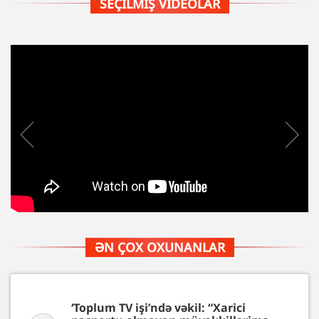
SEÇILMIŞ VIDEOLAR
ƏN ÇOX OXUNANLAR
‘Toplum TV işi’ndə vəkil: “Xarici