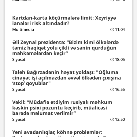
Kartdan-karta köçürmələrə limit: Xeyriyyə
ianələri risk altındadır?
Multimedia
11:04
Əli Zeynal prezidentə: “Bizim kimi ölkələrdə
təmiz həqiqət yolu çikli və sənin qurduğun
məhkəmələrdən keçir”
Siyasət
18:05
Taleh Bağırzadənin həyat yoldaşı: "Oğluma
cinayət işi açılmazdan əvvəl ölkədən çıxışına
‘stop’ qoyublar"
Siyasət
16:55
Vəkil: “Müdafiə etdiyim rusiyalı məhkum
kəskin psixi pozuntu keçirib, müalicəsi
barədə məlumat verilmir”
Siyasət
13:50
Yeni avadanlıqlar, köhnə problemlər: