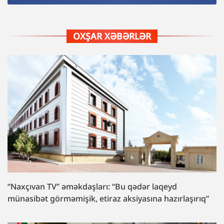
OXŞAR XƏBƏRLƏR
“Naxçıvan TV” əməkdaşları: “Bu qədər laqeyd
münasibət görməmişik, etiraz aksiyasına hazırlaşırıq”