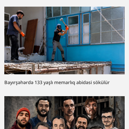
Bayırşəhərdə 133 yaşlı memarlıq abidəsi sökülür