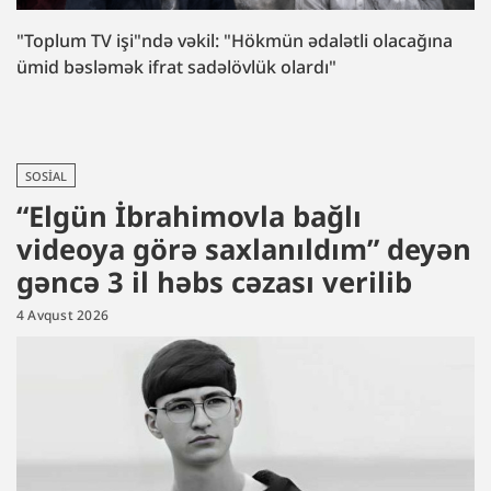
"Toplum TV işi"ndə vəkil: "Hökmün ədalətli olacağına
ümid bəsləmək ifrat sadəlövlük olardı"
SOSIAL
“Elgün İbrahimovla bağlı
videoya görə saxlanıldım” deyən
gəncə 3 il həbs cəzası verilib
4 Avqust 2026