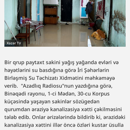
Xəzər TV
Bir qrup paytaxt sakini yağış yağanda evləri və
həyətlərini su basdığına görə İri Şəhərlərin
Birləşmiş Su Təchizatı Xidmətini məhkəməyə
verib. "Azadlıq Radiosu"nun yazdığına görə,
Binəqədi rayonu, 1-ci Mədən, 30-cu Korpus
küçəsində yaşayan sakinlər sözügedən
qurumdan əraziyə kanalizasiya xətti çəkilməsini
tələb edib. Onlar ərizələrində bildirib ki, ərazidəki
kanalizasiya xəttini illər öncə özləri kustar üsulla