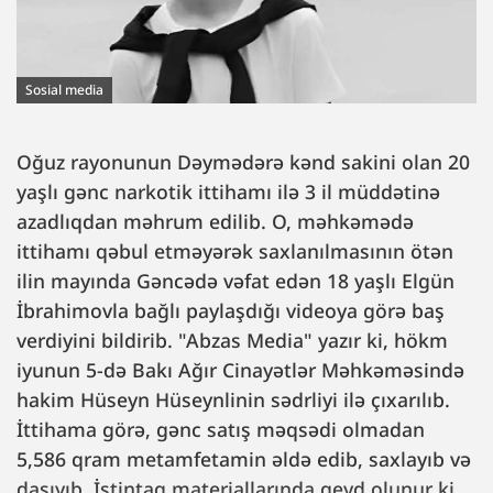
Sosial media
Oğuz rayonunun Dəymədərə kənd sakini olan 20
yaşlı gənc narkotik ittihamı ilə 3 il müddətinə
azadlıqdan məhrum edilib. O, məhkəmədə
ittihamı qəbul etməyərək saxlanılmasının ötən
ilin mayında Gəncədə vəfat edən 18 yaşlı Elgün
İbrahimovla bağlı paylaşdığı videoya görə baş
verdiyini bildirib. "Abzas Media" yazır ki, hökm
iyunun 5-də Bakı Ağır Cinayətlər Məhkəməsində
hakim Hüseyn Hüseynlinin sədrliyi ilə çıxarılıb.
İttihama görə, gənc satış məqsədi olmadan
5,586 qram metamfetamin əldə edib, saxlayıb və
daşıyıb. İstintaq materiallarında qeyd olunur ki,