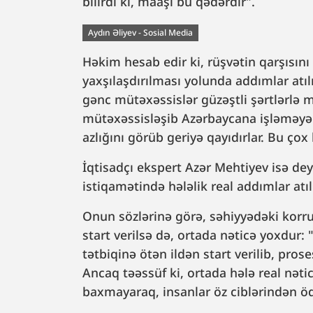
bilirdi ki, maaşı bu qədərdir”.
Aydın Əliyev - Sosial Media
Həkim hesab edir ki, rüşvətin qarşısını
yaxşılaşdırılması yolunda addımlar atıl
gənc mütəxəssislər güzəştli şərtlərlə m
mütəxəssisləşib Azərbaycana işləməyə
azlığını görüb geriyə qayıdırlar. Bu çox 
İqtisadçı ekspert Azər Mehtiyev isə dey
istiqamətində hələlik real addımlar at
Onun sözlərinə görə, səhiyyədəki korru
start verilsə də, ortada nəticə yoxdur: 
tətbiqinə ötən ildən start verilib, prose
Ancaq təəssüf ki, ortada hələ real nət
baxmayaraq, insanlar öz ciblərindən öd