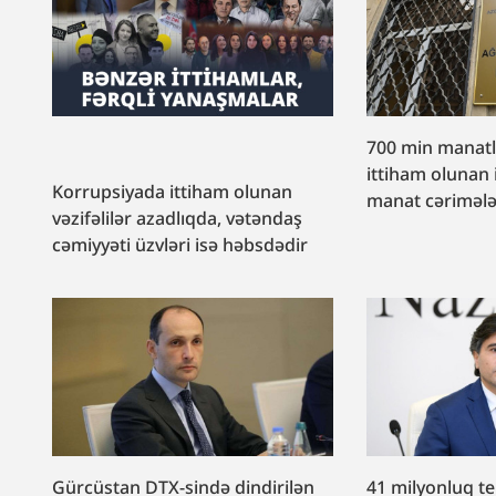
700 min manat
ittiham olunan 
Korrupsiyada ittiham olunan
manat cəriməl
vəzifəlilər azadlıqda, vətəndaş
cəmiyyəti üzvləri isə həbsdədir
Gürcüstan DTX-sində dindirilən
41 milyonluq te