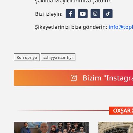
şəkildə izləyicilərimizə çatdırır.
Bizi izləyin:
Şikayətlərinizi bizə göndərin:
info@top
Korrupsiya
səhiyyə nazirliyi
Bizim "Instagr
OXŞAR 