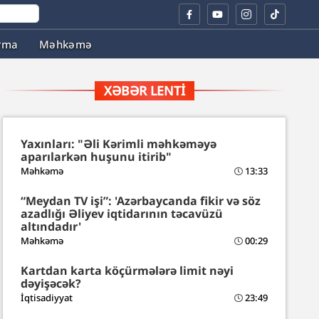
rma
Məhkəmə
XƏBƏR LENTI
Yaxınları: "Əli Kərimli məhkəməyə
aparılarkən huşunu itirib"
Məhkəmə
13:33
“Meydan TV işi”: 'Azərbaycanda fikir və söz
azadlığı Əliyev iqtidarının təcavüzü
altındadır'
Məhkəmə
00:29
Kartdan karta köçürmələrə limit nəyi
dəyişəcək?
İqtisadiyyat
23:49