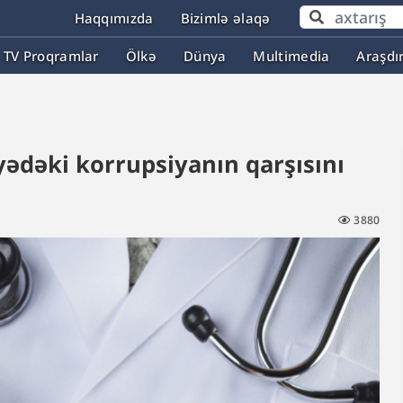
Haqqımızda
Bizimlə əlaqə
TV Proqramlar
Ölkə
Dünya
Multimedia
Araşdı
ədəki korrupsiyanın qarşısını
3880