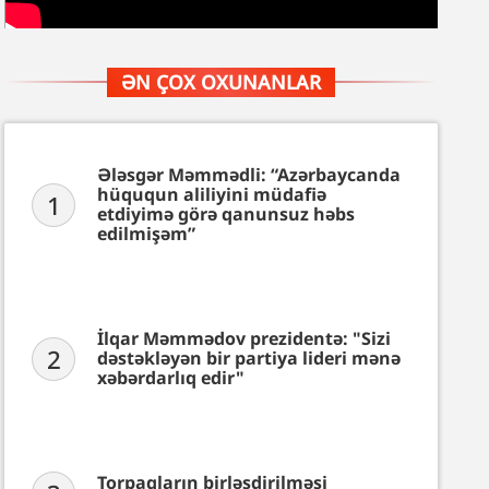
ƏN ÇOX OXUNANLAR
Ələsgər Məmmədli: “Azərbaycanda
hüququn aliliyini müdafiə
1
etdiyimə görə qanunsuz həbs
edilmişəm”
İlqar Məmmədov prezidentə: "Sizi
2
dəstəkləyən bir partiya lideri mənə
xəbərdarlıq edir"
Torpaqların birləşdirilməsi