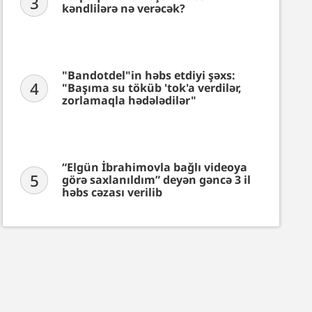
3
kəndlilərə nə verəcək?
"Bandotdel"in həbs etdiyi şəxs:
4
"Başıma su töküb 'tok'a verdilər,
zorlamaqla hədələdilər"
“Elgün İbrahimovla bağlı videoya
5
görə saxlanıldım” deyən gəncə 3 il
həbs cəzası verilib