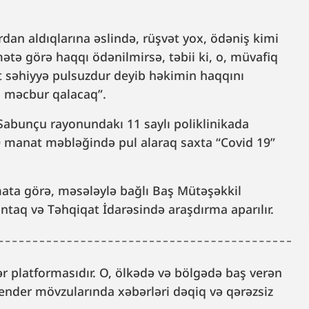
rdan aldıqlarına əslində, rüşvət yox, ödəniş kimi
mətə görə haqqı ödənilmirsə, təbii ki, o, müvafiq
səhiyyə pulsuzdur deyib həkimin haqqını
a məcbur qalacaq”.
Sabunçu rayonundakı 11 saylı poliklinikada
50 manat məbləğində pul alaraq saxta “Covid 19”
umata görə, məsələylə bağlı Baş Mütəşəkkil
intaq və Təhqiqat İdarəsində araşdırma aparılır.
 platformasıdır. O, ölkədə və bölgədə baş verən
, gender mövzularında xəbərləri dəqiq və qərəzsiz