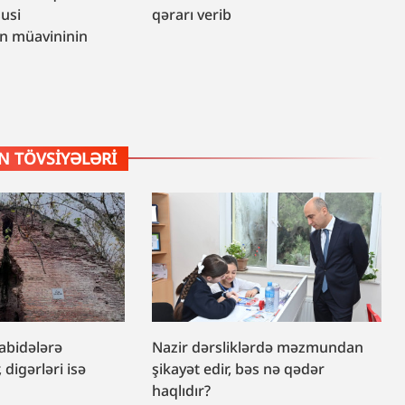
susi
qərarı verib
n müavininin
 TÖVSIYƏLƏRI
 abidələrə
Nazir dərsliklərdə məzmundan
, digərləri isə
şikayət edir, bəs nə qədər
haqlıdır?