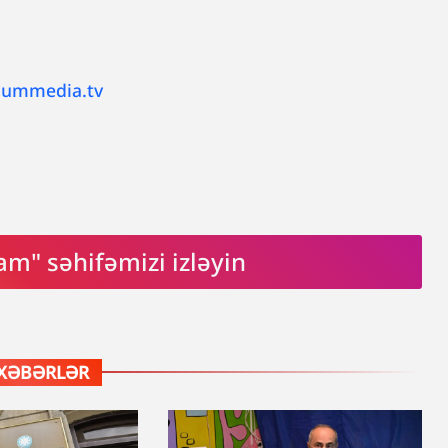
lummedia.tv
am" səhifəmizi izləyin
XƏBƏRLƏR