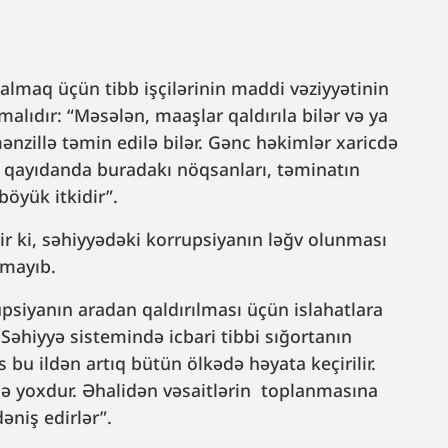
 almaq üçün tibb işçilərinin maddi vəziyyətinin
malıdır: “Məsələn, maaşlar qaldırıla bilər və ya
ənzillə təmin edilə bilər. Gənc həkimlər xaricdə
 qayıdanda buradakı nöqsanları, təminatın
böyük itkidir”.
ir ki, səhiyyədəki korrupsiyanın ləğv olunması
ılmayıb.
psiyanın aradan qaldırılması üçün islahatlara
"Səhiyyə sistemində icbari tibbi sığortanın
s bu ildən artıq bütün ölkədə həyata keçirilir.
icə yoxdur. Əhalidən vəsaitlərin toplanmasına
əniş edirlər”.