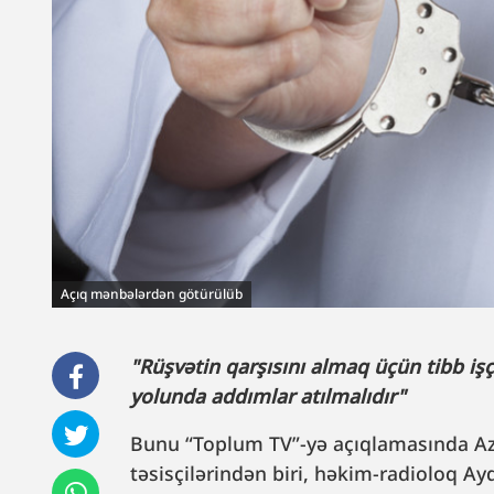
Açıq mənbələrdən götürülüb
"Rüşvətin qarşısını almaq üçün tibb işç
yolunda addımlar atılmalıdır"
Bunu “Toplum TV”-yə açıqlamasında Azə
təsisçilərindən biri, həkim-radioloq Ay