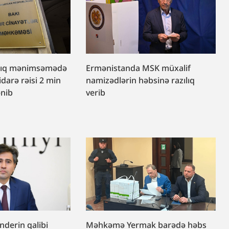
lıq mənimsəmədə
Ermənistanda MSK müxalif
idarə rəisi 2 min
namizədlərin həbsinə razılıq
ənib
verib
nderin qalibi
Məhkəmə Yermak barədə həbs