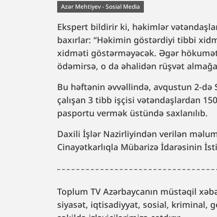
Azər Mehtiyev - Sosial Media
Ekspert bildirir ki, həkimlər vətəndaşla
baxırlar: “Həkimin göstərdiyi tibbi xid
xidməti göstərməyəcək. Əgər hökumət 
ödəmirsə, o da əhalidən rüşvət almağ
Bu həftənin əvvəllində, avqustun 2-də 
çalışan 3 tibb işçisi vətəndaşlardan 1
pasportu vermək üstündə saxlanılıb.
Daxili İşlər Nazirliyindən verilən məl
Cinayətkarlıqla Mübarizə İdarəsinin İst
Toplum TV Azərbaycanın müstəqil xəbər
siyasət, iqtisadiyyat, sosial, kriminal