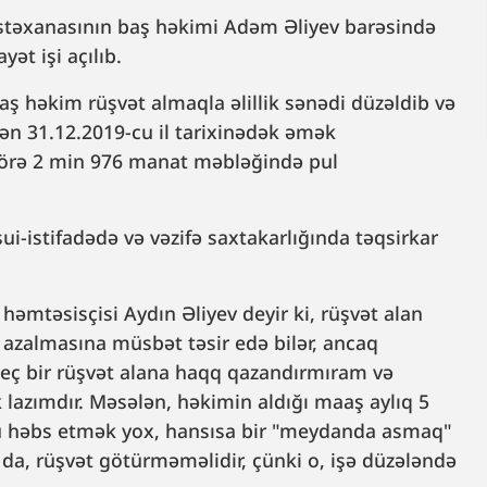
stəxanasının baş həkimi Adəm Əliyev barəsində
yət işi açılıb.
aş həkim rüşvət almaqla əlillik sənədi düzəldib və
dən 31.12.2019-cu il tarixinədək əmək
 görə 2 min 976 manat məbləğində pul
ui-istifadədə və vəzifə saxtakarlığında təqsirkar
 həmtəsisçisi Aydın Əliyev deyir ki, rüşvət alan
 azalmasına müsbət təsir edə bilər, ancaq
eç bir rüşvət alana haqq qazandırmıram və
lazımdır. Məsələn, həkimin aldığı maaş aylıq 5
nu həbs etmək yox, hansısa bir "meydanda asmaq"
da, rüşvət götürməməlidir, çünki o, işə düzələndə