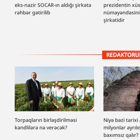
eks-nazir SOCAR-ın aldığı şirkətə
prezidentin xü
rəhbər gətirilib
nümayəndəsini
şirkətidir
REDAKTORUN
Torpaqların birləşdirilməsi
Niyə bəzi tarixi
kəndlilərə nə verəcək?
milyonlar ayrılır
baxımsız qalır?