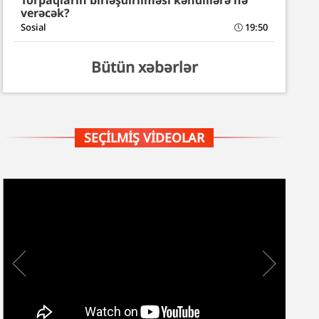
Torpaqların birləşdirilməsi kəndlilərə nə
verəcək?
Sosial
19:50
Bütün xəbərlər
SEÇILMIŞ VIDEOLAR