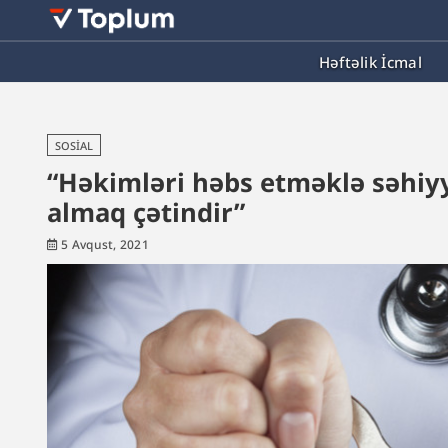
Həftəlik İcmal
SOSIAL
“Həkimləri həbs etməklə səhiyy
almaq çətindir”
5 Avqust, 2021