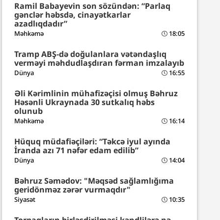
Ramil Babayevin son sözündən: “Parlaq
gənclər həbsdə, cinayətkarlar
azadlıqdadır”
Məhkəmə
18:05
Tramp ABŞ-də doğulanlara vətəndaşlıq
verməyi məhdudlaşdıran fərman imzalayıb
Dünya
16:55
Əli Kərimlinin mühafizəçisi olmuş Bəhruz
Həsənli Ukraynada 30 sutkalıq həbs
olunub
Məhkəmə
16:14
Hüquq müdafiəçiləri: “Təkcə iyul ayında
İranda azı 71 nəfər edam edilib”
Dünya
14:04
Bəhruz Səmədov: "Məqsəd sağlamlığıma
geridönməz zərər vurmaqdır"
Siyasət
10:35